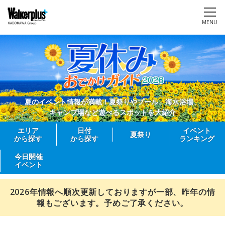
MENU
夏のイベント情報が満載！夏祭りやプール、海水浴場、
キャンプ場など遊べるスポットを大紹介
エリア
日付
イベント
夏祭り
から探す
から探す
ランキング
今日開催
イベント
2026年情報へ順次更新しておりますが一部、昨年の情
報もございます。予めご了承ください。