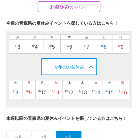
お盆休み
の
イベント
今週の青森県の夏休みイベントを探している方はこちら！
月
火
水
木
金
土
日
8/
8/
8/
8/
8/
8/
8/
3
4
5
6
7
8
9
今年のお盆休み
土
日
月
火
水
木
金
土
日
8/
8/
8/
8/
8/
8/
8/
8/
8/
8
9
10
11
12
13
14
15
16
来週以降の青森県の夏休みイベントを探している方はこちら！
6月
7月
8月