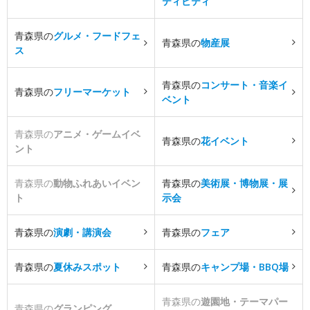
ティビティ
青森県の
グルメ・フードフェ
青森県の
物産展
ス
青森県の
コンサート・音楽イ
青森県の
フリーマーケット
ベント
青森県の
アニメ・ゲームイベ
青森県の
花イベント
ント
青森県の
動物ふれあいイベン
青森県の
美術展・博物展・展
ト
示会
青森県の
演劇・講演会
青森県の
フェア
青森県の
夏休みスポット
青森県の
キャンプ場・BBQ場
青森県の
遊園地・テーマパー
青森県の
グランピング