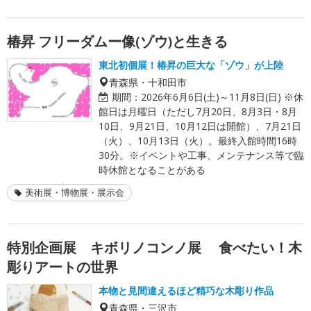
椿昇 フリーダムー像(ゾウ)と生きる
東北初個展！椿昇の巨大な「ゾウ」が上陸
青森県・十和田市
期間：
2026年6月6日(土)～11月8日(日) ※休
館日は月曜日（ただし7月20日、8月3日・8月
10日、9月21日、10月12日は開館）、7月21日
（火）、10月13日（火）。最終入館時間16時
30分。※イベントや工事、メンテナンス等で臨
時休館となることがある
美術展・博物展・展示会
特別企画展 キボリノコンノ展 食べたい！木
彫りアートの世界
本物と見間違えるほど精巧な木彫り作品
青森県・三沢市