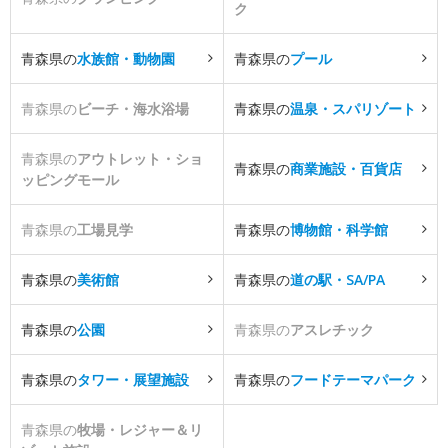
ク
青森県の
水族館・動物園
青森県の
プール
青森県の
ビーチ・海水浴場
青森県の
温泉・スパリゾート
青森県の
アウトレット・ショ
青森県の
商業施設・百貨店
ッピングモール
青森県の
工場見学
青森県の
博物館・科学館
青森県の
美術館
青森県の
道の駅・SA/PA
青森県の
公園
青森県の
アスレチック
青森県の
タワー・展望施設
青森県の
フードテーマパーク
青森県の
牧場・レジャー＆リ