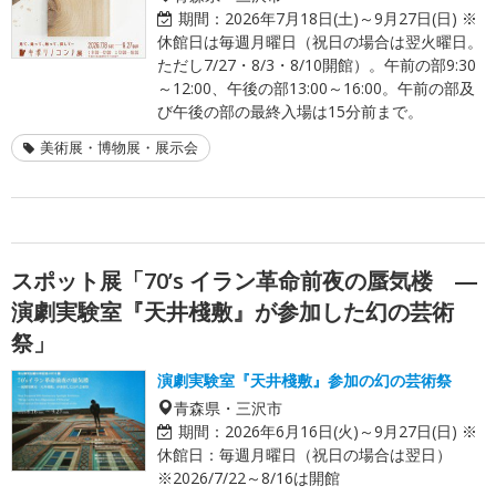
期間：
2026年7月18日(土)～9月27日(日) ※
休館日は毎週月曜日（祝日の場合は翌火曜日。
ただし7/27・8/3・8/10開館）。午前の部9:30
～12:00、午後の部13:00～16:00。午前の部及
び午後の部の最終入場は15分前まで。
美術展・博物展・展示会
スポット展「70’s イラン革命前夜の蜃気楼 ―
演劇実験室『天井棧敷』が参加した幻の芸術
祭」
演劇実験室『天井棧敷』参加の幻の芸術祭
青森県・三沢市
期間：
2026年6月16日(火)～9月27日(日) ※
休館日：毎週月曜日（祝日の場合は翌日）
※2026/7/22～8/16は開館