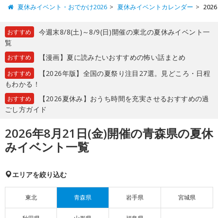
夏休みイベント・おでかけ2026
夏休みイベントカレンダー
20
今週末8/8(土)～8/9(日)開催の東北の夏休みイベント一
おすすめ
覧
【漫画】夏に読みたいおすすめの怖い話まとめ
おすすめ
【2026年版】全国の夏祭り注目27選。見どころ・日程
おすすめ
もわかる！
【2026夏休み】おうち時間を充実させるおすすめの過
おすすめ
ごし方ガイド
2026年8月21日(金)開催の青森県の夏休
みイベント一覧
エリアを絞り込む
東北
青森県
岩手県
宮城県