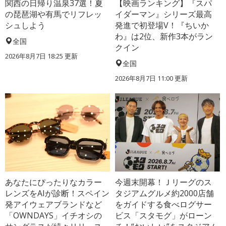
関西の日帰り温泉37選！夏
【映画ランキング】『スパ
の琵琶湖や有馬でリフレッ
イダーマン』シリーズ最高
シュしよう
発進で初登場V！『ちいか
わ』は2位、新作3本がラン
全国
クイン
2026年8月7日 18:25
更新
全国
2026年8月7日 11:00
更新
あなたにぴったりなカラー
今週末開幕！Ｊリーグのス
レンズをAIが診断！スペイン
タジアムグルメ約2000店舗
発アイウェアブランドなど
をガイドする食べログサー
「OWNDAYS」イチオシの
ビス「スタモグ」がローン