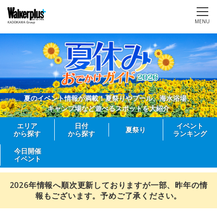
MENU
夏のイベント情報が満載！夏祭りやプール、海水浴場、
キャンプ場など遊べるスポットを大紹介
エリア
日付
イベント
夏祭り
から探す
から探す
ランキング
今日開催
イベント
2026年情報へ順次更新しておりますが一部、昨年の情
報もございます。予めご了承ください。