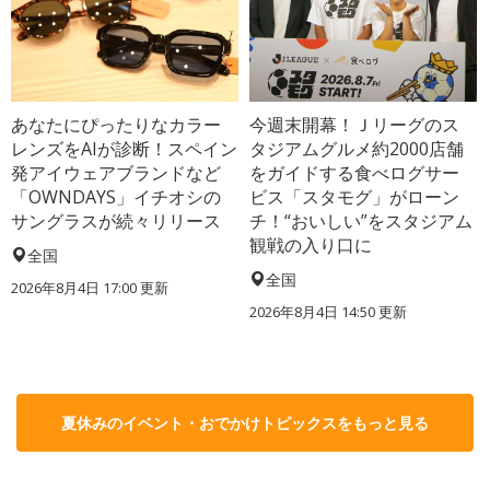
あなたにぴったりなカラー
今週末開幕！Ｊリーグのス
レンズをAIが診断！スペイン
タジアムグルメ約2000店舗
発アイウェアブランドなど
をガイドする食べログサー
「OWNDAYS」イチオシの
ビス「スタモグ」がローン
サングラスが続々リリース
チ！“おいしい”をスタジアム
観戦の入り口に
全国
全国
2026年8月4日 17:00
更新
2026年8月4日 14:50
更新
夏休みのイベント・おでかけトピックスをもっと見る