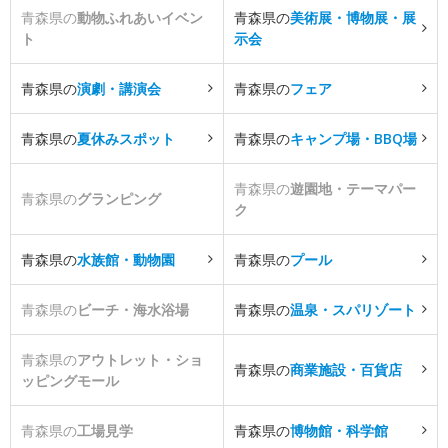
青森県の
動物ふれあいイベン
青森県の
美術展・博物展・展
ト
示会
青森県の
演劇・講演会
青森県の
フェア
青森県の
夏休みスポット
青森県の
キャンプ場・BBQ場
青森県の
遊園地・テーマパー
青森県の
グランピング
ク
青森県の
水族館・動物園
青森県の
プール
青森県の
ビーチ・海水浴場
青森県の
温泉・スパリゾート
青森県の
アウトレット・ショ
青森県の
商業施設・百貨店
ッピングモール
青森県の
工場見学
青森県の
博物館・科学館