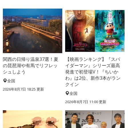
関西の日帰り温泉37選！夏
【映画ランキング】『スパ
の琵琶湖や有馬でリフレッ
イダーマン』シリーズ最高
シュしよう
発進で初登場V！『ちいか
わ』は2位、新作3本がラン
全国
クイン
2026年8月7日 18:25
更新
全国
2026年8月7日 11:00
更新