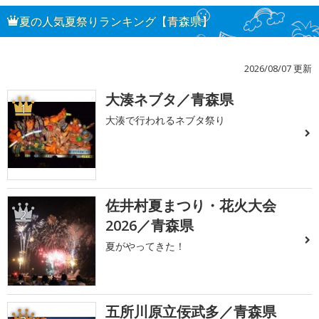
夏の人気夏祭りランキング【青森県】
2026/08/07 更新
大湊ネブタ／青森県
1
大湊で行われるネブタ祭り
佐井村夏まつり・花火大会
2
2026／青森県
夏がやってきた！
五所川原立佞武多／青森県