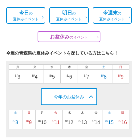
今日
明日
今週末
の
の
の
夏休みイベント
夏休みイベント
夏休みイベント
お盆休み
の
イベント
今週の青森県の夏休みイベントを探している方はこちら！
月
火
水
木
金
土
日
8/
8/
8/
8/
8/
8/
8/
3
4
5
6
7
8
9
今年のお盆休み
土
日
月
火
水
木
金
土
日
8/
8/
8/
8/
8/
8/
8/
8/
8/
8
9
10
11
12
13
14
15
16