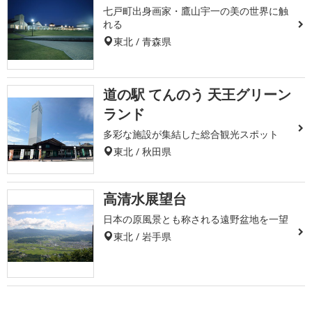
七戸町出身画家・鷹山宇一の美の世界に触
れる
東北 / 青森県
道の駅 てんのう 天王グリーン
ランド
多彩な施設が集結した総合観光スポット
東北 / 秋田県
高清水展望台
日本の原風景とも称される遠野盆地を一望
東北 / 岩手県