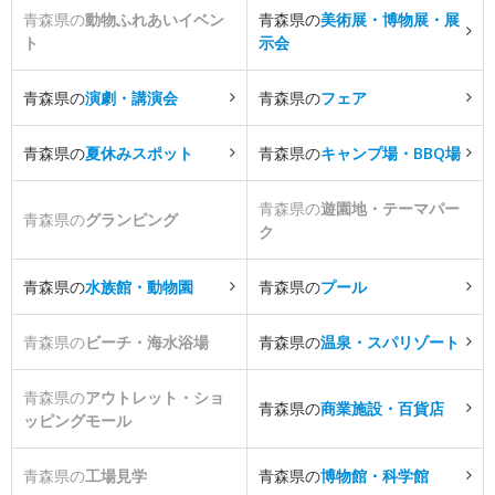
青森県の
動物ふれあいイベン
青森県の
美術展・博物展・展
ト
示会
青森県の
演劇・講演会
青森県の
フェア
青森県の
夏休みスポット
青森県の
キャンプ場・BBQ場
青森県の
遊園地・テーマパー
青森県の
グランピング
ク
青森県の
水族館・動物園
青森県の
プール
青森県の
ビーチ・海水浴場
青森県の
温泉・スパリゾート
青森県の
アウトレット・ショ
青森県の
商業施設・百貨店
ッピングモール
青森県の
工場見学
青森県の
博物館・科学館