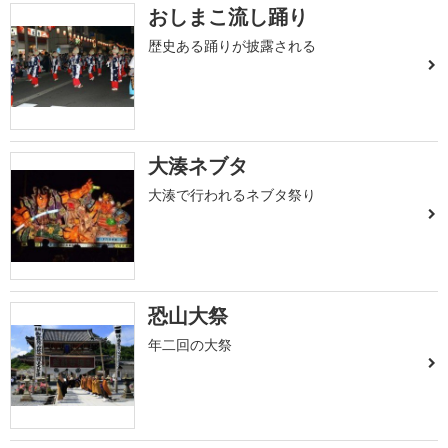
おしまこ流し踊り
歴史ある踊りが披露される
大湊ネブタ
大湊で行われるネブタ祭り
恐山大祭
年二回の大祭