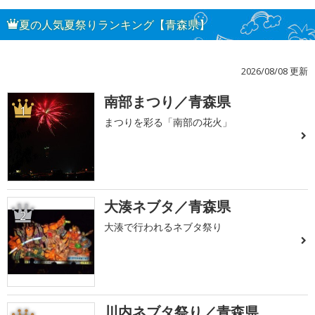
夏の人気夏祭りランキング【青森県】
2026/08/08 更新
南部まつり／青森県
1
まつりを彩る「南部の花火」
大湊ネブタ／青森県
2
大湊で行われるネブタ祭り
川内ネブタ祭り／青森県