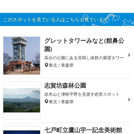
このスポットを見ている人はこちらも見ています
グレットタワーみなと(館鼻公
園)
高台の公園にある見晴し抜群の展望タワー
東北 / 青森県
志賀坊森林公園
岩木山と津軽平野を見渡す絶景スポット
東北 / 青森県
七戸町立鷹山宇一記念美術館