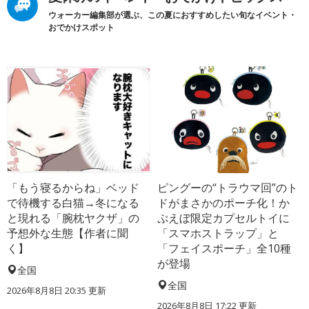
ウォーカー編集部が選ぶ、この夏におすすめしたい旬なイベント・
おでかけスポット
「もう寝るからね」ベッド
ピングーの“トラウマ回”のト
で待機する白猫→冬になる
ドがまさかのポーチ化！か
と現れる「腕枕ヤクザ」の
ぷえぼ限定カプセルトイに
予想外な生態【作者に聞
「スマホストラップ」と
く】
「フェイスポーチ」全10種
が登場
全国
全国
2026年8月8日 20:35
更新
2026年8月8日 17:22
更新