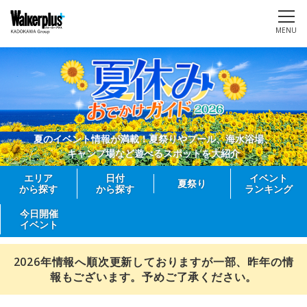
MENU
夏のイベント情報が満載！夏祭りやプール、海水浴場、
キャンプ場など遊べるスポットを大紹介
エリア
日付
イベント
夏祭り
から探す
から探す
ランキング
今日開催
イベント
2026年情報へ順次更新しておりますが一部、昨年の情
報もございます。予めご了承ください。