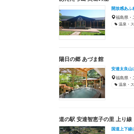
開放感あふ
福島県・
温泉・
陽日の郷 あづま館
安達太良山
福島県・
温泉・
道の駅 安達智恵子の里 上り線
国道上下線