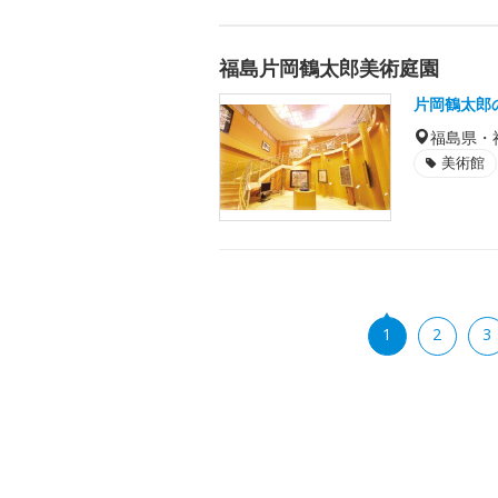
福島片岡鶴太郎美術庭園
片岡鶴太郎
福島県・
美術館
1
2
3