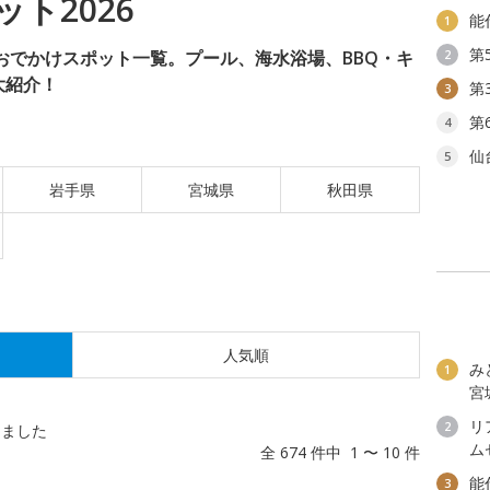
ト2026
能
1
第
のおでかけスポット一覧。プール、海水浴場、BBQ・キ
2
大紹介！
第
3
第
4
仙
5
岩手県
宮城県
秋田県
人気順
み
1
宮
リ
2
しました
ム
全 674 件中 1 〜 10 件
能
3