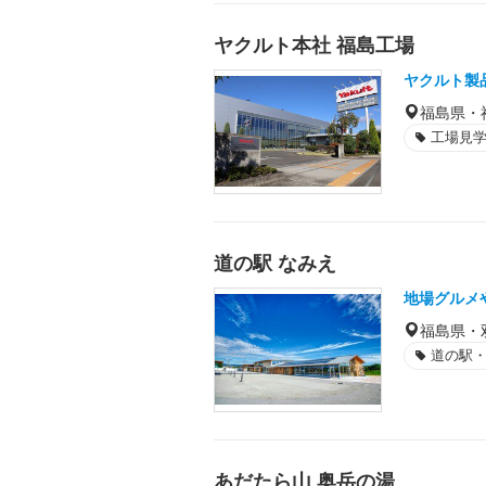
ヤクルト本社 福島工場
ヤクルト製
福島県・
工場見
道の駅 なみえ
地場グルメ
福島県・
道の駅・S
あだたら山 奥岳の湯