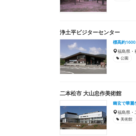
浄土平ビジターセンター
標高約16
福島県・
公園
二本松市 大山忠作美術館
幽玄で華麗
福島県・
美術館