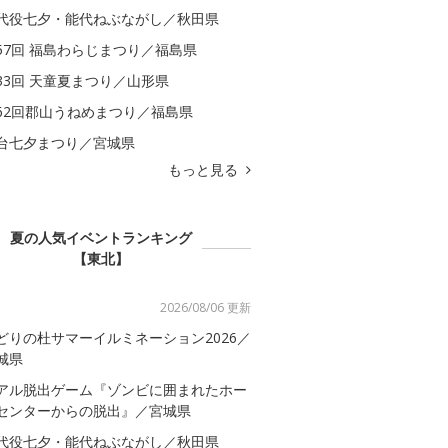
代役七夕・能代ねぶながし／秋田県
57回 福島わらじまつり／福島県
33回 天童夏まつり／山形県
62回郡山うねめまつり／福島県
台七夕まつり／宮城県
もっと見る
夏の人気イベントランキング
【東北】
2026/08/06 更新
どりの杜サマーイルミネーション2026／
城県
アル脱出ゲーム『ゾンビに囲まれたホー
センターからの脱出』／宮城県
代役七夕・能代ねぶながし／秋田県