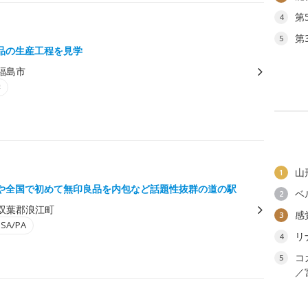
第
4
第
5
品の生産工程を見学
福島市
学
山
1
や全国で初めて無印良品を内包など話題性抜群の道の駅
ベ
2
双葉郡浪江町
感
3
A/PA
リ
4
コ
5
／