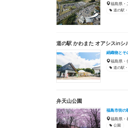
福島県・
道の駅・S
道の駅 かわまた オアシスin
絹織物とそ
福島県・
道の駅・S
弁天山公園
福島市街の
福島県・
公園