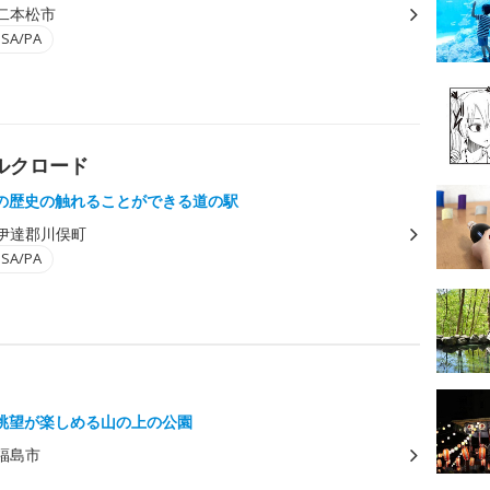
二本松市
A/PA
シルクロード
の歴史の触れることができる道の駅
伊達郡川俣町
A/PA
眺望が楽しめる山の上の公園
福島市