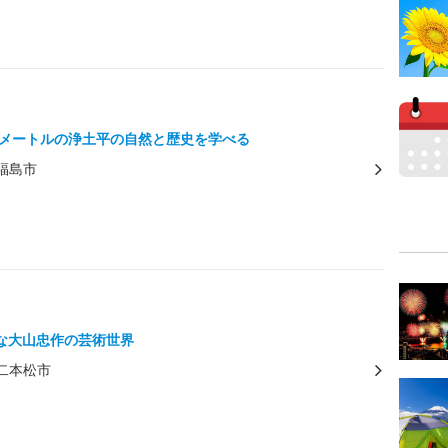
00メートルの浄土平の自然と歴史を学べる
福島市
な大山忠作の芸術世界
二本松市