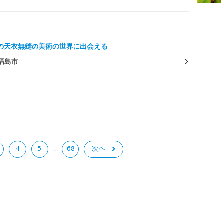
の天衣無縫の美術の世界に出会える
福島市
4
5
68
次へ
…