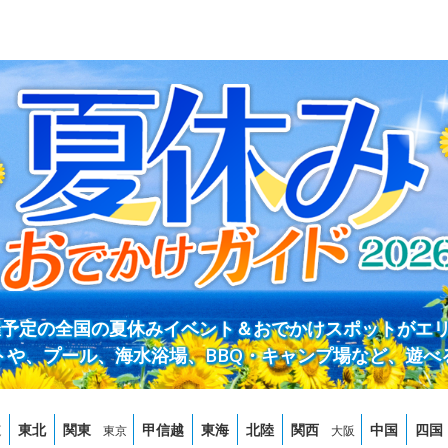
開催予定の全国の夏休みイベント＆おでかけスポットがエ
トや、プール、海水浴場、BBQ・キャンプ場など、遊べ
道
東北
関東
甲信越
東海
北陸
関西
中国
四国
東京
大阪