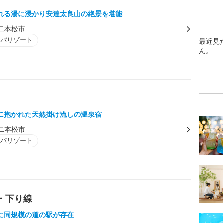
れる湯に浸かり安達太良山の絶景を堪能
二本松市
スパリゾート
最近見
ん。
に抱かれた天然掛け流しの温泉宿
二本松市
スパリゾート
・下り線
に同規模の道の駅が存在