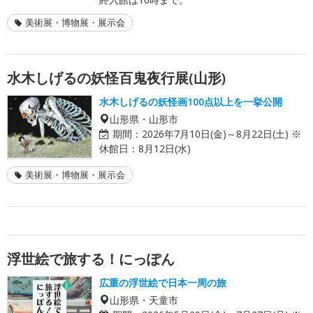
美術展・博物展・展示会
水木しげるの妖怪百鬼夜行展(山形)
水木しげるの妖怪画100点以上を一挙公開
山形県・山形市
期間：
2026年7月10日(金)～8月22日(土) ※
休館日：8月12日(水)
美術展・博物展・展示会
浮世絵で旅する！にっぽん
広重の浮世絵で日本一周の旅
山形県・天童市