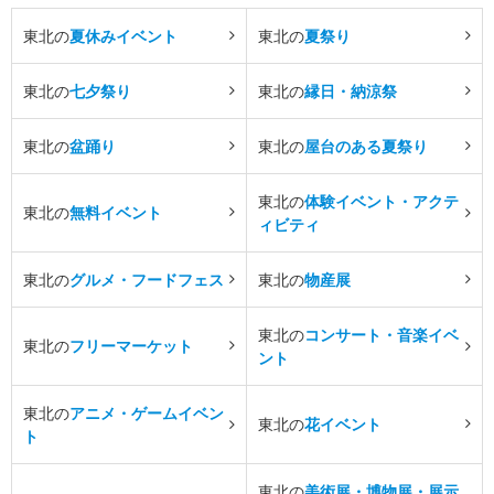
東北の
夏休みイベント
東北の
夏祭り
東北の
七夕祭り
東北の
縁日・納涼祭
東北の
盆踊り
東北の
屋台のある夏祭り
東北の
体験イベント・アクテ
東北の
無料イベント
ィビティ
東北の
グルメ・フードフェス
東北の
物産展
東北の
コンサート・音楽イベ
東北の
フリーマーケット
ント
東北の
アニメ・ゲームイベン
東北の
花イベント
ト
東北の
美術展・博物展・展示