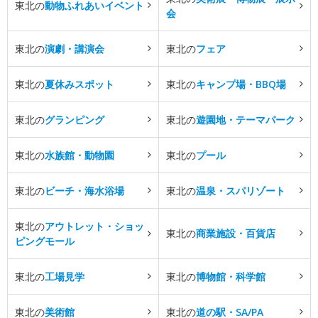
東北の
動物ふれあいイベント
会
東北の
演劇・講演会
東北の
フェア
東北の
夏休みスポット
東北の
キャンプ場・BBQ場
東北の
グランピング
東北の
遊園地・テーマパーク
東北の
水族館・動物園
東北の
プール
東北の
ビーチ・海水浴場
東北の
温泉・スパリゾート
東北の
アウトレット・ショッ
東北の
商業施設・百貨店
ピングモール
東北の
工場見学
東北の
博物館・科学館
東北の
美術館
東北の
道の駅・SA/PA