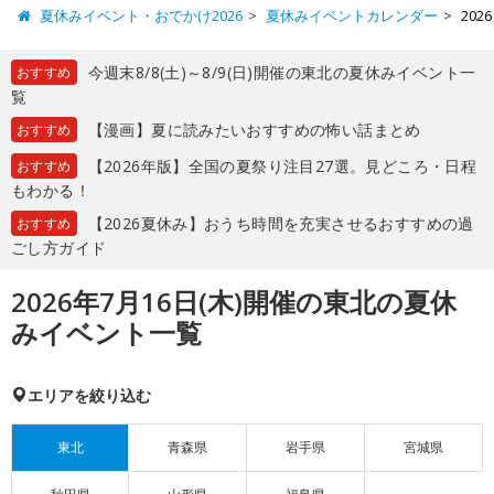
夏休みイベント・おでかけ2026
夏休みイベントカレンダー
20
今週末8/8(土)～8/9(日)開催の東北の夏休みイベント一
おすすめ
覧
【漫画】夏に読みたいおすすめの怖い話まとめ
おすすめ
【2026年版】全国の夏祭り注目27選。見どころ・日程
おすすめ
もわかる！
【2026夏休み】おうち時間を充実させるおすすめの過
おすすめ
ごし方ガイド
2026年7月16日(木)開催の東北の夏休
みイベント一覧
エリアを絞り込む
東北
青森県
岩手県
宮城県