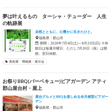
夢は叶えるもの ターシャ・テューダー 人生
の軌跡展
自然とともに、心豊かに生きたひと。
福島県・郡山市
期間：
2026年7月4日(土)～8月23日(日) ※休
館日は毎週月曜日、ただし7月20日（祝）は開
館、翌日休館。
美術展・博物展・展示会
お祭りBBQ(バーベキュー)ビアガーデン アティ
郡山屋台村・屋上
屋台グルメとBBQを楽しめる全天候型ビアガー
デン
福島県・郡山市