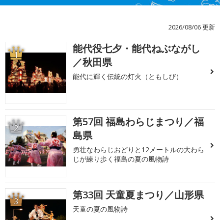
2026/08/06 更新
能代役七夕・能代ねぶながし
1
／秋田県
能代に輝く伝統の灯火（ともしび）
第57回 福島わらじまつり／福
2
島県
勇壮なわらじおどりと12メートルの大わら
じが練り歩く福島の夏の風物詩
第33回 天童夏まつり／山形県
3
天童の夏の風物詩