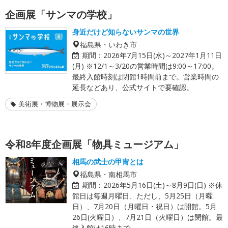
企画展「サンマの学校」
身近だけど知らないサンマの世界
福島県・いわき市
期間：
2026年7月15日(水)～2027年1月11日
(月) ※12/1～3/20の営業時間は9:00～17:00。
最終入館時刻は閉館1時間前まで。営業時間の
延長などあり、公式サイトで要確認。
美術展・博物展・展示会
令和8年度企画展「物具ミュージアム」
相馬の武士の甲冑とは
福島県・南相馬市
期間：
2026年5月16日(土)～8月9日(日) ※休
館日は毎週月曜日、ただし、5月25日（月曜
日）、7月20日（月曜日・祝日）は開館。5月
26日(火曜日）、7月21日（火曜日）は閉館。最
終入館は16時まで。