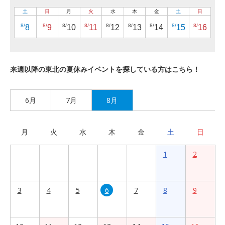
土
日
月
火
水
木
金
土
日
8/
8/
8/
8/
8/
8/
8/
8/
8/
8
9
10
11
12
13
14
15
16
来週以降の東北の夏休みイベントを探している方はこちら！
6月
7月
8月
月
火
水
木
金
土
日
1
2
3
4
5
6
7
8
9