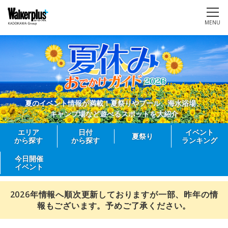
MENU
夏のイベント情報が満載！夏祭りやプール、海水浴場、
キャンプ場など遊べるスポットを大紹介
エリア
日付
イベント
夏祭り
から探す
から探す
ランキング
今日開催
イベント
2026年情報へ順次更新しておりますが一部、昨年の情
報もございます。予めご了承ください。