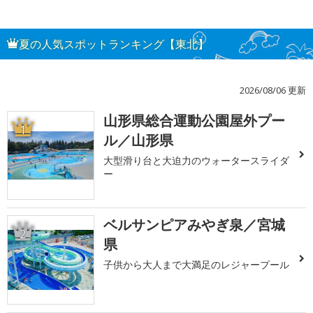
夏の人気スポットランキング【東北】
2026/08/06 更新
山形県総合運動公園屋外プー
1
ル／山形県
大型滑り台と大迫力のウォータースライダ
ー
ベルサンピアみやぎ泉／宮城
2
県
子供から大人まで大満足のレジャープール