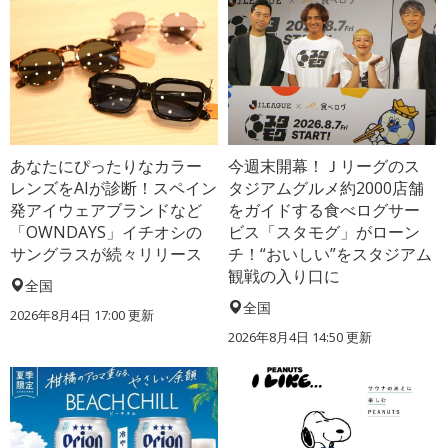
あなたにぴったりなカラー
今週末開幕！Ｊリーグのス
レンズをAIが診断！スペイン
タジアムグルメ約2000店舗
発アイウェアブランドなど
をガイドする食べログサー
「OWNDAYS」イチオシの
ビス「スタモグ」がローン
サングラスが続々リリース
チ！“おいしい”をスタジアム
観戦の入り口に
全国
全国
2026年8月4日 17:00
更新
2026年8月4日 14:50
更新