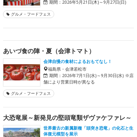
期間：
2026年5月21日(木)～9月27日(日)
グルメ・フードフェス
あいづ食の陣・夏（会津トマト）
会津自慢の食材によるおもてなし！
福島県・会津若松市
期間：
2026年7月1日(水)～9月30日(水) ※店
舗により営業日時が異なる
グルメ・フードフェス
大恐竜展～新発見の堅頭竜類ザヴァケファレ～
世界最古の新属新種「頭突き恐竜」の化石と生
体復元模型を展示