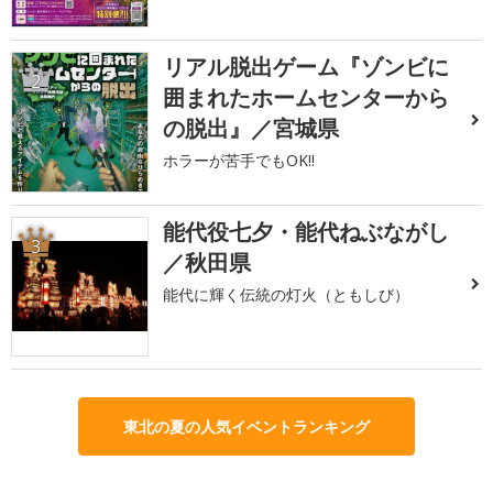
リアル脱出ゲーム『ゾンビに
2
囲まれたホームセンターから
の脱出』／宮城県
ホラーが苦手でもOK!!
能代役七夕・能代ねぶながし
3
／秋田県
能代に輝く伝統の灯火（ともしび）
東北の夏の人気イベントランキング