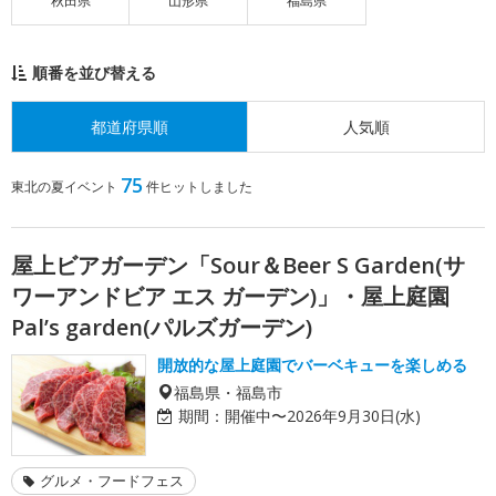
秋田県
山形県
福島県
順番を並び替える
都道府県順
人気順
75
東北の夏イベント
件ヒットしました
屋上ビアガーデン「Sour＆Beer S Garden(サ
ワーアンドビア エス ガーデン)」・屋上庭園
Pal’s garden(パルズガーデン)
開放的な屋上庭園でバーベキューを楽しめる
福島県・福島市
期間：
開催中〜2026年9月30日(水)
グルメ・フードフェス