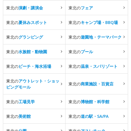
東北の
演劇・講演会
東北の
フェア
東北の
夏休みスポット
東北の
キャンプ場・BBQ場
東北の
グランピング
東北の
遊園地・テーマパーク
東北の
水族館・動物園
東北の
プール
東北の
ビーチ・海水浴場
東北の
温泉・スパリゾート
東北の
アウトレット・ショッ
東北の
商業施設・百貨店
ピングモール
東北の
工場見学
東北の
博物館・科学館
東北の
美術館
東北の
道の駅・SA/PA
東北の
公園
東北の
アスレチック