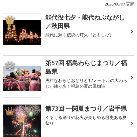
2026/08/07 更新
能代役七夕・能代ねぶながし
1
／秋田県
能代に輝く伝統の灯火（ともしび）
第57回 福島わらじまつり／福
2
島県
勇壮なわらじおどりと12メートルの大わら
じが練り歩く福島の夏の風物詩
第73回 一関夏まつり／岩手県
3
くるくる踊りや花火が楽しめる歴史ある夏
祭り