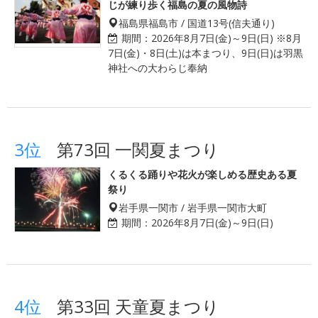
じが練り歩く福島の夏の風物詩
福島県福島市 / 国道13号(信夫通り)
期間：
2026年8月7日(金)～9日(日) ※8月
7日(金)・8日(土)は本まつり、9日(日)は羽黒
神社への大わらじ奉納
3位
第73回 一関夏まつり
くるくる踊りや花火が楽しめる歴史ある夏
祭り
岩手県一関市 / 岩手県一関市大町
期間：
2026年8月7日(金)～9日(日)
4位
第33回 天童夏まつり