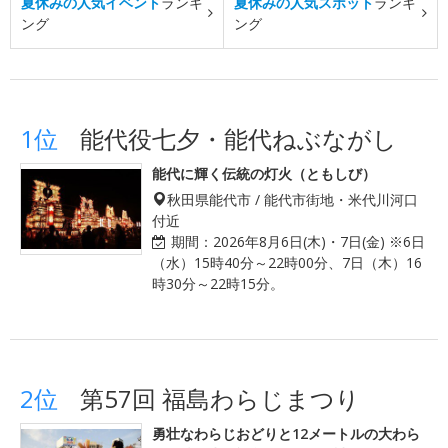
夏休みの人気イベント
ランキ
夏休みの人気スポット
ランキ
ング
ング
1位
能代役七夕・能代ねぶながし
能代に輝く伝統の灯火（ともしび）
秋田県能代市 / 能代市街地・米代川河口
付近
期間：
2026年8月6日(木)・7日(金) ※6日
（水）15時40分～22時00分、7日（木）16
時30分～22時15分。
2位
第57回 福島わらじまつり
勇壮なわらじおどりと12メートルの大わら