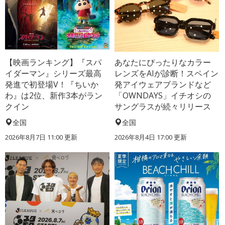
【映画ランキング】『スパ
あなたにぴったりなカラー
イダーマン』シリーズ最高
レンズをAIが診断！スペイン
発進で初登場V！『ちいか
発アイウェアブランドなど
わ』は2位、新作3本がラン
「OWNDAYS」イチオシの
クイン
サングラスが続々リリース
全国
全国
2026年8月7日 11:00
更新
2026年8月4日 17:00
更新