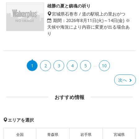
雄勝の夏と鎮魂の祈り
宮城県石巻市 / 道の駅硯上の里おがつ
期間：
2026年8月11日(火)～14日(金) ※
天候や海況により内容に変更が出る場合あ
り
…
1
2
3
4
5
10
次へ
おすすめ情報
エリアを選択
全国
青森県
岩手県
宮城県