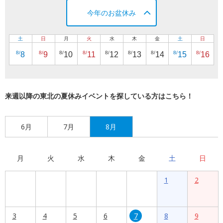
今年のお盆休み
土
日
月
火
水
木
金
土
日
8/
8/
8/
8/
8/
8/
8/
8/
8/
8
9
10
11
12
13
14
15
16
来週以降の東北の夏休みイベントを探している方はこちら！
6月
7月
8月
月
火
水
木
金
土
日
1
2
3
4
5
6
7
8
9