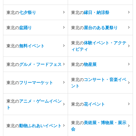
東北の
七夕祭り
東北の
縁日・納涼祭
東北の
盆踊り
東北の
屋台のある夏祭り
東北の
体験イベント・アクテ
東北の
無料イベント
ィビティ
東北の
グルメ・フードフェス
東北の
物産展
東北の
コンサート・音楽イベ
東北の
フリーマーケット
ント
東北の
アニメ・ゲームイベン
東北の
花イベント
ト
東北の
美術展・博物展・展示
東北の
動物ふれあいイベント
会