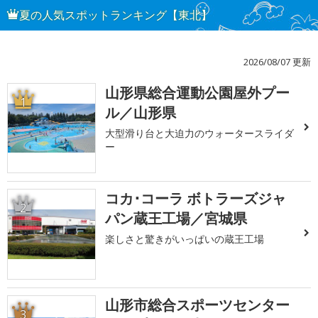
夏の人気スポットランキング【東北】
2026/08/07 更新
山形県総合運動公園屋外プー
1
ル／山形県
大型滑り台と大迫力のウォータースライダ
ー
コカ･コーラ ボトラーズジャ
2
パン蔵王工場／宮城県
楽しさと驚きがいっぱいの蔵王工場
山形市総合スポーツセンター
3