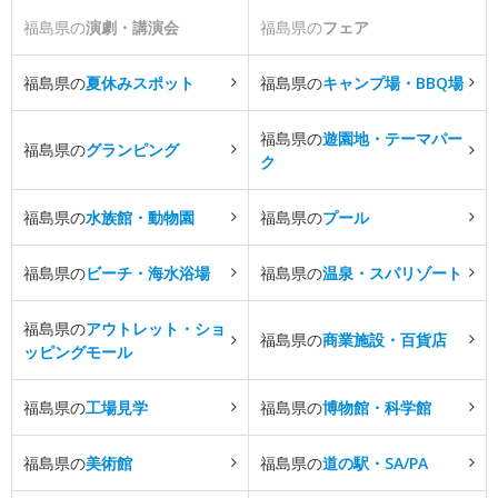
福島県の
演劇・講演会
福島県の
フェア
福島県の
夏休みスポット
福島県の
キャンプ場・BBQ場
福島県の
遊園地・テーマパー
福島県の
グランピング
ク
福島県の
水族館・動物園
福島県の
プール
福島県の
ビーチ・海水浴場
福島県の
温泉・スパリゾート
福島県の
アウトレット・ショ
福島県の
商業施設・百貨店
ッピングモール
福島県の
工場見学
福島県の
博物館・科学館
福島県の
美術館
福島県の
道の駅・SA/PA