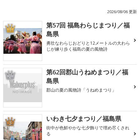
2026/08/06 更新
第57回 福島わらじまつり／福
1
島県
勇壮なわらじおどりと12メートルの大わら
じが練り歩く福島の夏の風物詩
第62回郡山うねめまつり／福
2
島県
郡山の夏の風物詩「うねめまつり」
いわき七夕まつり／福島県
3
街中が色鮮やかな七夕飾りで埋め尽くされ
る