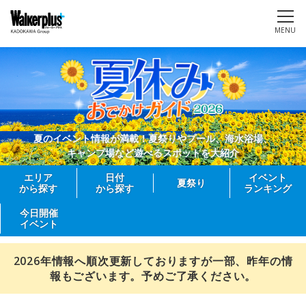
MENU
夏のイベント情報が満載！夏祭りやプール、海水浴場、
キャンプ場など遊べるスポットを大紹介
エリア
日付
イベント
夏祭り
から探す
から探す
ランキング
今日開催
イベント
2026年情報へ順次更新しておりますが一部、昨年の情
報もございます。予めご了承ください。