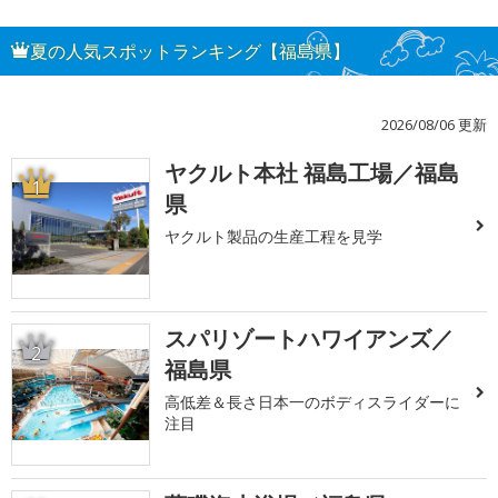
夏の人気スポットランキング【福島県】
2026/08/06 更新
ヤクルト本社 福島工場／福島
1
県
ヤクルト製品の生産工程を見学
スパリゾートハワイアンズ／
2
福島県
高低差＆長さ日本一のボディスライダーに
注目