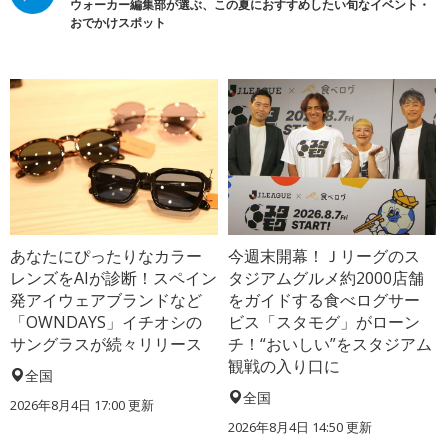
ウォーカー編集部が選ぶ、この夏におすすめしたい旬なイベント・
おでかけスポット
あなたにぴったりなカラー
今週末開幕！Ｊリーグのス
レンズをAIが診断！スペイン
タジアムグルメ約2000店舗
発アイウェアブランドなど
をガイドする食べログサー
「OWNDAYS」イチオシの
ビス「スタモグ」がローン
サングラスが続々リリース
チ！“おいしい”をスタジアム
観戦の入り口に
全国
全国
2026年8月4日 17:00
更新
2026年8月4日 14:50
更新