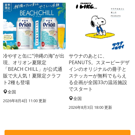
冷やすと缶に“沖縄の海”が出
サウナのあとに、
現、オリオン夏限定
PEANUTS。スヌーピーデザ
「BEACH CHILL」が公式通
インのオリジナルの冊子と
販で大人気！夏限定クラフ
ステッカーが無料でもらえ
ト2種も登場
る企画が全国33の温浴施設
でスタート
全国
全国
2026年8月4日 11:00
更新
2026年8月3日 18:00
更新