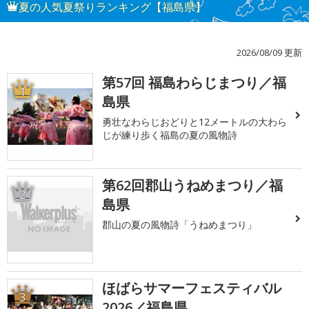
夏の人気夏祭りランキング【福島県】
2026/08/09 更新
第57回 福島わらじまつり／福
1
島県
勇壮なわらじおどりと12メートルの大わら
じが練り歩く福島の夏の風物詩
第62回郡山うねめまつり／福
2
島県
郡山の夏の風物詩「うねめまつり」
ほばらサマーフェスティバル
3
2026／福島県