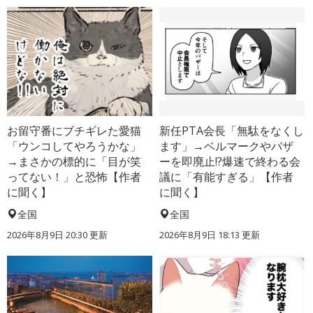
お留守番にブチギレた愛猫
新任PTA会長「無駄をなくし
「ウンコしてやろうかな」
ます」→ベルマークやバザ
→まさかの標的に「目が笑
ーを即廃止!?爆速で終わる会
ってない！」と恐怖【作者
議に「有能すぎる」【作者
に聞く】
に聞く】
全国
全国
2026年8月9日 20:30
更新
2026年8月9日 18:13
更新