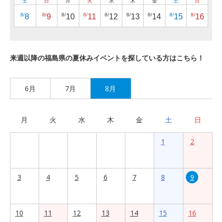
土
日
月
火
水
木
金
土
日
8/
8/
8/
8/
8/
8/
8/
8/
8/
8
9
10
11
12
13
14
15
16
来週以降の福島県の夏休みイベントを探している方はこちら！
6月
7月
8月
月
火
水
木
金
土
日
1
2
3
4
5
6
7
8
9
10
11
12
13
14
15
16