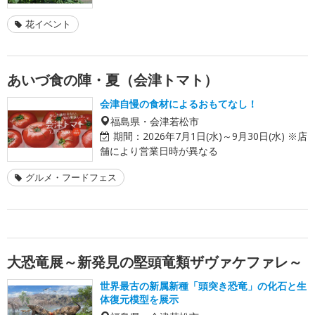
花イベント
あいづ食の陣・夏（会津トマト）
会津自慢の食材によるおもてなし！
福島県・会津若松市
期間：
2026年7月1日(水)～9月30日(水) ※店
舗により営業日時が異なる
グルメ・フードフェス
大恐竜展～新発見の堅頭竜類ザヴァケファレ～
世界最古の新属新種「頭突き恐竜」の化石と生
体復元模型を展示