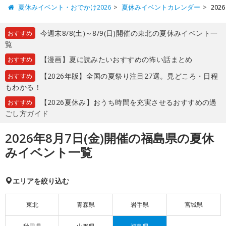
夏休みイベント・おでかけ2026
夏休みイベントカレンダー
20
今週末8/8(土)～8/9(日)開催の東北の夏休みイベント一
おすすめ
覧
【漫画】夏に読みたいおすすめの怖い話まとめ
おすすめ
【2026年版】全国の夏祭り注目27選。見どころ・日程
おすすめ
もわかる！
【2026夏休み】おうち時間を充実させるおすすめの過
おすすめ
ごし方ガイド
2026年8月7日(金)開催の福島県の夏休
みイベント一覧
エリアを絞り込む
東北
青森県
岩手県
宮城県