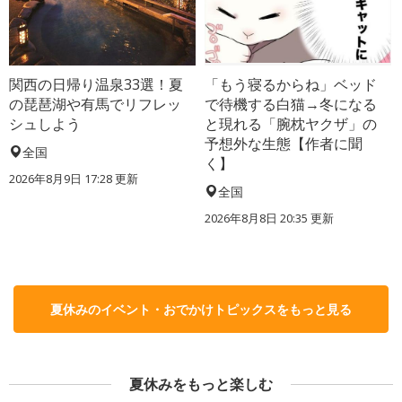
関西の日帰り温泉33選！夏
「もう寝るからね」ベッド
の琵琶湖や有馬でリフレッ
で待機する白猫→冬になる
シュしよう
と現れる「腕枕ヤクザ」の
予想外な生態【作者に聞
全国
く】
2026年8月9日 17:28
更新
全国
2026年8月8日 20:35
更新
夏休みのイベント・おでかけトピックスをもっと見る
夏休みをもっと楽しむ