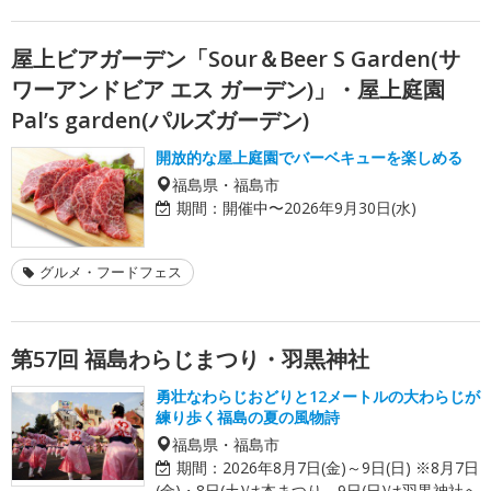
屋上ビアガーデン「Sour＆Beer S Garden(サ
ワーアンドビア エス ガーデン)」・屋上庭園
Pal’s garden(パルズガーデン)
開放的な屋上庭園でバーベキューを楽しめる
福島県・福島市
期間：
開催中〜2026年9月30日(水)
グルメ・フードフェス
第57回 福島わらじまつり・羽黒神社
勇壮なわらじおどりと12メートルの大わらじが
練り歩く福島の夏の風物詩
福島県・福島市
期間：
2026年8月7日(金)～9日(日) ※8月7日
(金)・8日(土)は本まつり、9日(日)は羽黒神社へ