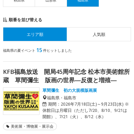
秋田県
山形県
福島県
順番を並び替える
エリア順
人気順
15
福島県の夏イベント
件ヒットしました
KFB福島放送 開局45周年記念 松本市美術館所
蔵 草間彌生 版画の世界―反復と増殖―
草間彌生 初の大規模版画展
福島県・福島市
期間：
2026年7月18日(土)～9月23日(水) ※
休館日は月曜日（ただし7/20、8/10、9/21は
開館）、7/21（火）、8/12（水）
美術展・博物展・展示会