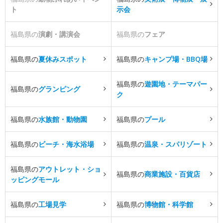
ト
示会
福島県の
演劇・講演会
福島県の
フェア
福島県の
夏休みスポット
福島県の
キャンプ場・BBQ場
福島県の
遊園地・テーマパー
福島県の
グランピング
ク
福島県の
水族館・動物園
福島県の
プール
福島県の
ビーチ・海水浴場
福島県の
温泉・スパリゾート
福島県の
アウトレット・ショ
福島県の
商業施設・百貨店
ッピングモール
福島県の
工場見学
福島県の
博物館・科学館