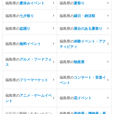
福島県の
夏休みイベント
福島県の
夏祭り
福島県の
七夕祭り
福島県の
縁日・納涼祭
福島県の
盆踊り
福島県の
屋台のある夏祭り
福島県の
体験イベント・アク
福島県の
無料イベント
ティビティ
福島県の
グルメ・フードフェ
福島県の
物産展
ス
福島県の
コンサート・音楽イ
福島県の
フリーマーケット
ベント
福島県の
アニメ・ゲームイベ
福島県の
花イベント
ント
福島県の
動物ふれあいイベン
福島県の
美術展・博物展・展