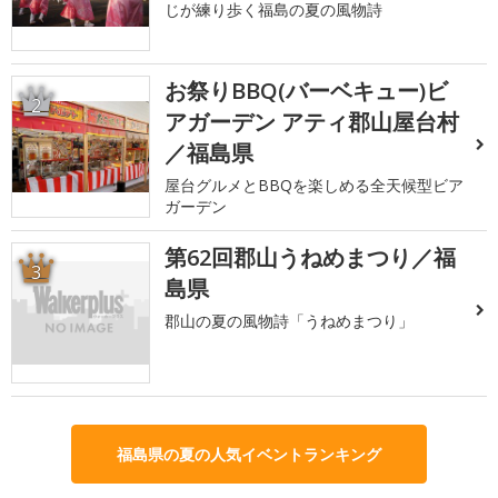
じが練り歩く福島の夏の風物詩
お祭りBBQ(バーベキュー)ビ
2
アガーデン アティ郡山屋台村
／福島県
屋台グルメとBBQを楽しめる全天候型ビア
ガーデン
第62回郡山うねめまつり／福
3
島県
郡山の夏の風物詩「うねめまつり」
福島県の夏の人気イベントランキング