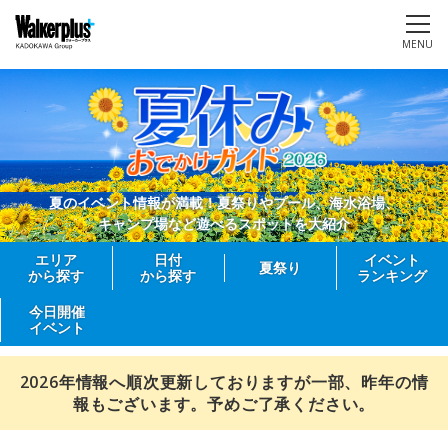
MENU
夏のイベント情報が満載！夏祭りやプール、海水浴場、
キャンプ場など遊べるスポットを大紹介
エリア
日付
イベント
夏祭り
から探す
から探す
ランキング
今日開催
イベント
2026年情報へ順次更新しておりますが一部、昨年の情
報もございます。予めご了承ください。