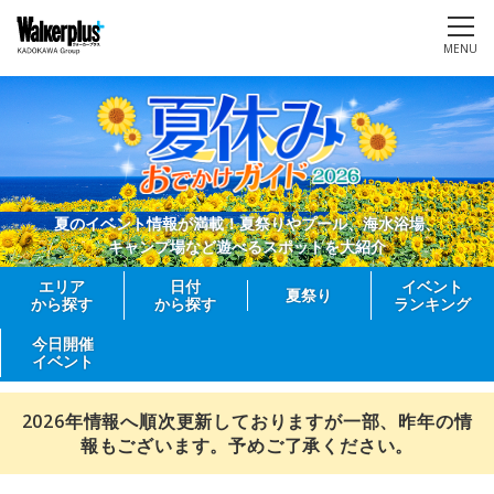
MENU
夏のイベント情報が満載！夏祭りやプール、海水浴場、
キャンプ場など遊べるスポットを大紹介
エリア
日付
イベント
夏祭り
から探す
から探す
ランキング
今日開催
イベント
2026年情報へ順次更新しておりますが一部、昨年の情
報もございます。予めご了承ください。