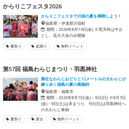
からりこフェスタ2026
からりこフェスタで川俣の夏を満喫しよう！
福島県・伊達郡川俣町
期間：
2026年8月14日(金) ※荒天時は中止
とし、花火大会のみ開催
夏祭り
盆踊り
無料イベント
第57回 福島わらじまつり・羽黒神社
勇壮なわらじおどりと12メートルの大わらじが
練り歩く福島の夏の風物詩
福島県・福島市
期間：
2026年8月7日(金)～9日(日) ※8月7日
(金)・8日(土)は本まつり、9日(日)は羽黒神社へ
の大わらじ奉納
夏祭り
屋台
無料イベント