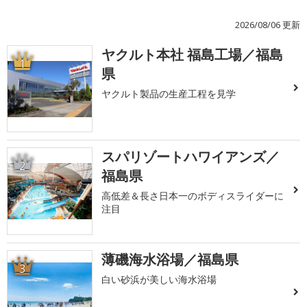
2026/08/06 更新
ヤクルト本社 福島工場／福島
1
県
ヤクルト製品の生産工程を見学
スパリゾートハワイアンズ／
2
福島県
高低差＆長さ日本一のボディスライダーに
注目
薄磯海水浴場／福島県
3
白い砂浜が美しい海水浴場