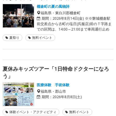
棚倉町の夏の風物詩
福島県・東白川郡棚倉町
期間：
2026年8月14日(金) ※※磐城棚倉駅
前交差点から古町の塩庄(呉服店)前のＴ字路ま
での区間は、14:00～21:00まで車両通行止め
夏祭り
無料イベント
夏休みキッズツアー「1日特命ドクターになろ
う」
医療体験 手術体験
福島県・郡山市
期間：
2026年8月8日(土)
体験イベント・アクティビティ
無料イベント