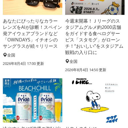
あなたにぴったりなカラー
今週末開幕！Ｊリーグのス
レンズをAIが診断！スペイン
タジアムグルメ約2000店舗
発アイウェアブランドなど
をガイドする食べログサー
「OWNDAYS」イチオシの
ビス「スタモグ」がローン
サングラスが続々リリース
チ！“おいしい”をスタジアム
観戦の入り口に
全国
全国
2026年8月4日 17:00
更新
2026年8月4日 14:50
更新