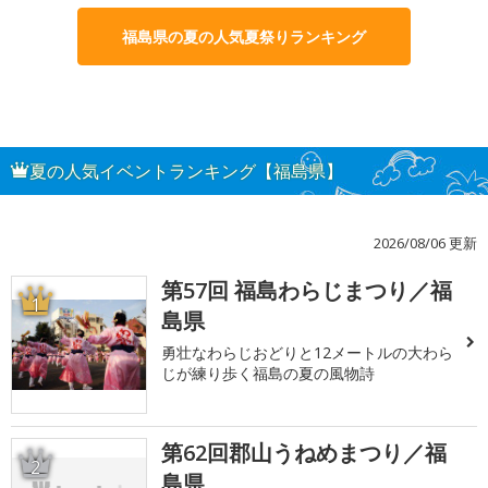
福島県の夏の人気夏祭りランキング
夏の人気イベントランキング【福島県】
2026/08/06 更新
第57回 福島わらじまつり／福
1
島県
勇壮なわらじおどりと12メートルの大わら
じが練り歩く福島の夏の風物詩
第62回郡山うねめまつり／福
2
島県