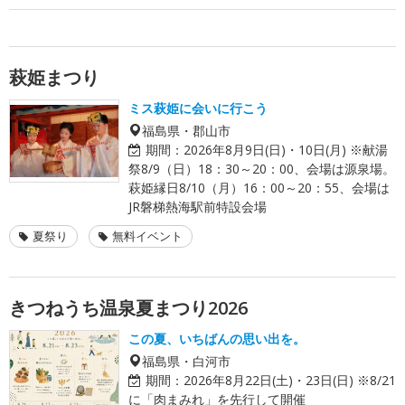
萩姫まつり
ミス萩姫に会いに行こう
福島県・郡山市
期間：
2026年8月9日(日)・10日(月) ※献湯
祭8/9（日）18：30～20：00、会場は源泉場。
萩姫縁日8/10（月）16：00～20：55、会場は
JR磐梯熱海駅前特設会場
夏祭り
無料イベント
きつねうち温泉夏まつり2026
この夏、いちばんの思い出を。
福島県・白河市
期間：
2026年8月22日(土)・23日(日) ※8/21
に「肉まみれ」を先行して開催