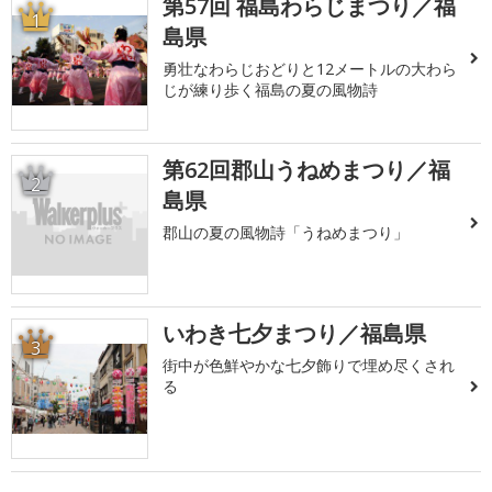
第57回 福島わらじまつり／福
1
島県
勇壮なわらじおどりと12メートルの大わら
じが練り歩く福島の夏の風物詩
第62回郡山うねめまつり／福
2
島県
郡山の夏の風物詩「うねめまつり」
いわき七夕まつり／福島県
3
街中が色鮮やかな七夕飾りで埋め尽くされ
る