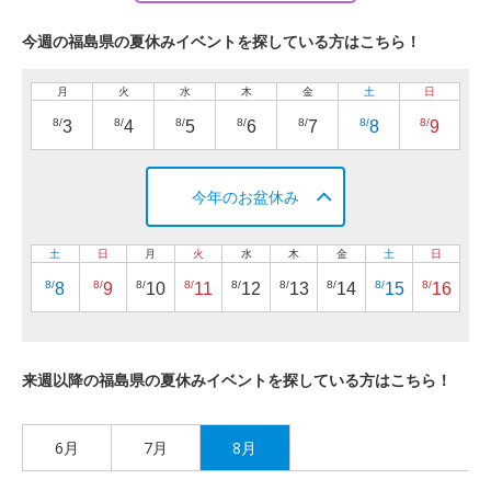
今週の福島県の夏休みイベントを探している方はこちら！
月
火
水
木
金
土
日
8/
8/
8/
8/
8/
8/
8/
3
4
5
6
7
8
9
今年のお盆休み
土
日
月
火
水
木
金
土
日
8/
8/
8/
8/
8/
8/
8/
8/
8/
8
9
10
11
12
13
14
15
16
来週以降の福島県の夏休みイベントを探している方はこちら！
6月
7月
8月