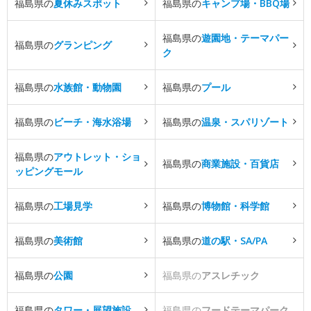
福島県の
夏休みスポット
福島県の
キャンプ場・BBQ場
福島県の
遊園地・テーマパー
福島県の
グランピング
ク
福島県の
水族館・動物園
福島県の
プール
福島県の
ビーチ・海水浴場
福島県の
温泉・スパリゾート
福島県の
アウトレット・ショ
福島県の
商業施設・百貨店
ッピングモール
福島県の
工場見学
福島県の
博物館・科学館
福島県の
美術館
福島県の
道の駅・SA/PA
福島県の
公園
福島県の
アスレチック
福島県の
タワー・展望施設
福島県の
フードテーマパーク