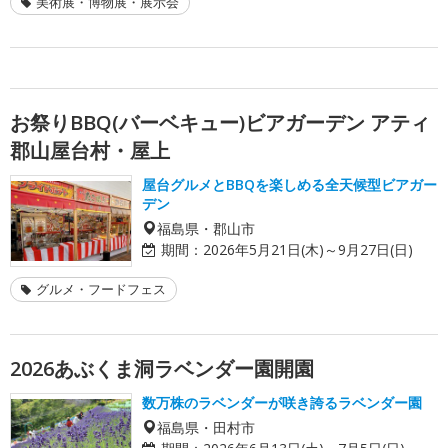
美術展・博物展・展示会
お祭りBBQ(バーベキュー)ビアガーデン アティ
郡山屋台村・屋上
屋台グルメとBBQを楽しめる全天候型ビアガー
デン
福島県・郡山市
期間：
2026年5月21日(木)～9月27日(日)
グルメ・フードフェス
2026あぶくま洞ラベンダー園開園
数万株のラベンダーが咲き誇るラベンダー園
福島県・田村市