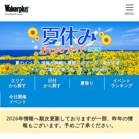
MENU
夏のイベント情報が満載！夏祭りやプール、海水浴場、
キャンプ場など遊べるスポットを大紹介
エリア
日付
イベント
夏祭り
から探す
から探す
ランキング
今日開催
イベント
2026年情報へ順次更新しておりますが一部、昨年の情
報もございます。予めご了承ください。