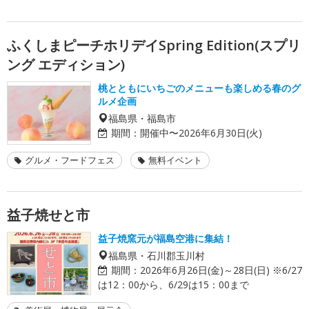
ふくしまピーチホリデイSpring Edition(スプリ
ング エディション)
桃とともにいちごのメニューも楽しめる春のグ
ルメ企画
福島県・福島市
期間：
開催中〜2026年6月30日(火)
グルメ・フードフェス
無料イベント
益子焼せと市
益子焼窯元が福島空港に集結！
福島県・石川郡玉川村
期間：
2026年6月26日(金)～28日(日) ※6/27
は12：00から、6/29は15：00まで