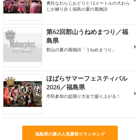
勇壮なわらじおどりと12メートルの大わら
じが練り歩く福島の夏の風物詩
第62回郡山うねめまつり／福
2
島県
郡山の夏の風物詩「うねめまつり」
ほばらサマーフェスティバル
3
2026／福島県
市民参加の盆踊り大会で盛り上がる！
福島県の夏の人気夏祭りランキング