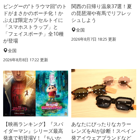
ピングーの“トラウマ回”のト
関西の日帰り温泉37選！夏
ドがまさかのポーチ化！か
の琵琶湖や有馬でリフレッ
ぷえぼ限定カプセルトイに
シュしよう
「スマホストラップ」と
全国
「フェイスポーチ」全10種
2026年8月7日 18:25
更新
が登場
全国
2026年8月8日 17:22
更新
【映画ランキング】『スパ
あなたにぴったりなカラー
イダーマン』シリーズ最高
レンズをAIが診断！スペイン
発進で初登場V！『ちいか
発アイウェアブランドなど