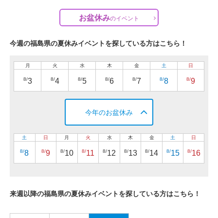
お盆休み
の
イベント
今週の福島県の夏休みイベントを探している方はこちら！
月
火
水
木
金
土
日
8/
8/
8/
8/
8/
8/
8/
3
4
5
6
7
8
9
今年のお盆休み
土
日
月
火
水
木
金
土
日
8/
8/
8/
8/
8/
8/
8/
8/
8/
8
9
10
11
12
13
14
15
16
来週以降の福島県の夏休みイベントを探している方はこちら！