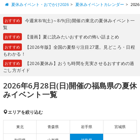
夏休みイベント・おでかけ2026
夏休みイベントカレンダー
20
今週末8/8(土)～8/9(日)開催の東北の夏休みイベント一
おすすめ
覧
【漫画】夏に読みたいおすすめの怖い話まとめ
おすすめ
【2026年版】全国の夏祭り注目27選。見どころ・日程
おすすめ
もわかる！
【2026夏休み】おうち時間を充実させるおすすめの過
おすすめ
ごし方ガイド
2026年6月28日(日)開催の福島県の夏休
みイベント一覧
エリアを絞り込む
東北
青森県
岩手県
宮城県