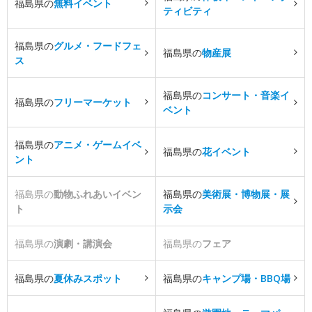
福島県の
無料イベント
ティビティ
福島県の
グルメ・フードフェ
福島県の
物産展
ス
福島県の
コンサート・音楽イ
福島県の
フリーマーケット
ベント
福島県の
アニメ・ゲームイベ
福島県の
花イベント
ント
福島県の
動物ふれあいイベン
福島県の
美術展・博物展・展
ト
示会
福島県の
演劇・講演会
福島県の
フェア
福島県の
夏休みスポット
福島県の
キャンプ場・BBQ場