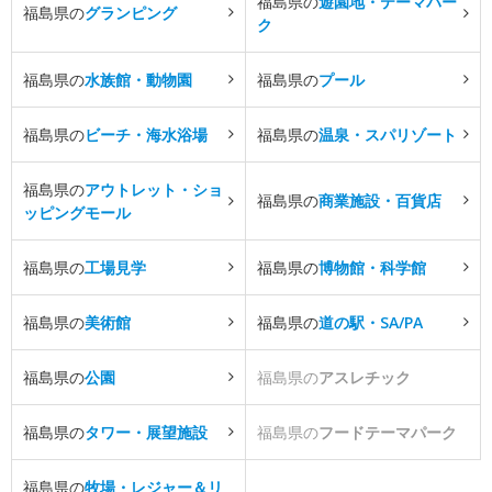
福島県の
遊園地・テーマパー
福島県の
グランピング
ク
福島県の
水族館・動物園
福島県の
プール
福島県の
ビーチ・海水浴場
福島県の
温泉・スパリゾート
福島県の
アウトレット・ショ
福島県の
商業施設・百貨店
ッピングモール
福島県の
工場見学
福島県の
博物館・科学館
福島県の
美術館
福島県の
道の駅・SA/PA
福島県の
公園
福島県の
アスレチック
福島県の
タワー・展望施設
福島県の
フードテーマパーク
福島県の
牧場・レジャー＆リ