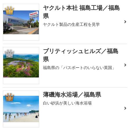
ヤクルト本社 福島工場／福島
1
県
ヤクルト製品の生産工程を見学
ブリティッシュヒルズ／福島
2
県
福島県の「パスポートのいらない英国」
薄磯海水浴場／福島県
3
白い砂浜が美しい海水浴場