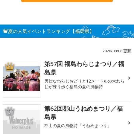
夏の人気イベントランキング【福島県】
2026/08/08 更新
第57回 福島わらじまつり／福
1
島県
勇壮なわらじおどりと12メートルの大わら
じが練り歩く福島の夏の風物詩
第62回郡山うねめまつり／福
2
島県
郡山の夏の風物詩「うねめまつり」