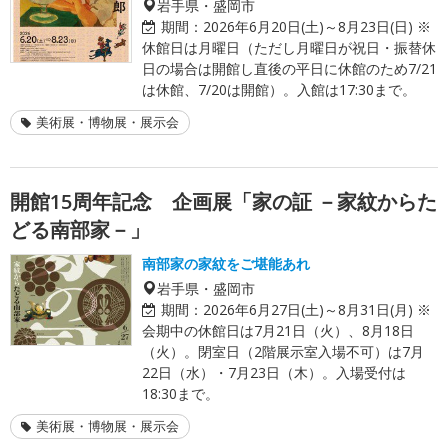
岩手県・盛岡市
期間：
2026年6月20日(土)～8月23日(日) ※
休館日は月曜日（ただし月曜日が祝日・振替休
日の場合は開館し直後の平日に休館のため7/21
は休館、7/20は開館）。入館は17:30まで。
美術展・博物展・展示会
開館15周年記念 企画展「家の証 －家紋からた
どる南部家－」
南部家の家紋をご堪能あれ
岩手県・盛岡市
期間：
2026年6月27日(土)～8月31日(月) ※
会期中の休館日は7月21日（火）、8月18日
（火）。閉室日（2階展示室入場不可）は7月
22日（水）・7月23日（木）。入場受付は
18:30まで。
美術展・博物展・展示会