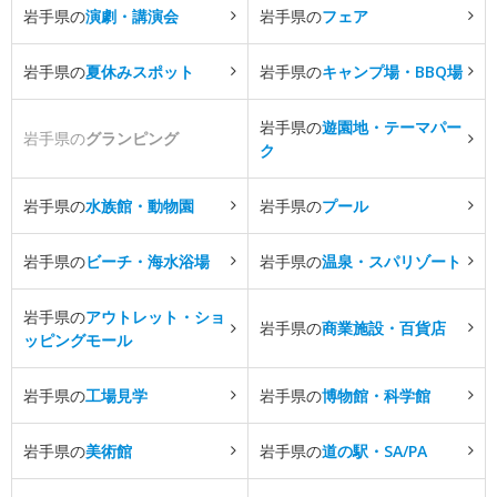
岩手県の
演劇・講演会
岩手県の
フェア
岩手県の
夏休みスポット
岩手県の
キャンプ場・BBQ場
岩手県の
遊園地・テーマパー
岩手県の
グランピング
ク
岩手県の
水族館・動物園
岩手県の
プール
岩手県の
ビーチ・海水浴場
岩手県の
温泉・スパリゾート
岩手県の
アウトレット・ショ
岩手県の
商業施設・百貨店
ッピングモール
岩手県の
工場見学
岩手県の
博物館・科学館
岩手県の
美術館
岩手県の
道の駅・SA/PA