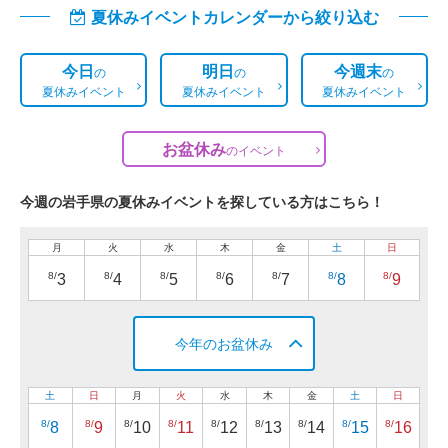
夏休みイベントカレンダーから絞り込む
今日
明日
今週末
の
の
の
夏休みイベント
夏休みイベント
夏休みイベント
お盆休み
の
イベント
今週の岩手県の夏休みイベントを探している方はこちら！
月
火
水
木
金
土
日
8/
8/
8/
8/
8/
8/
8/
3
4
5
6
7
8
9
今年のお盆休み
土
日
月
火
水
木
金
土
日
8/
8/
8/
8/
8/
8/
8/
8/
8/
8
9
10
11
12
13
14
15
16