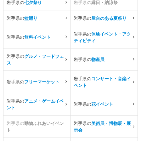
岩手県の
七夕祭り
岩手県の
縁日・納涼祭
岩手県の
盆踊り
岩手県の
屋台のある夏祭り
岩手県の
体験イベント・アク
岩手県の
無料イベント
ティビティ
岩手県の
グルメ・フードフェ
岩手県の
物産展
ス
岩手県の
コンサート・音楽イ
岩手県の
フリーマーケット
ベント
岩手県の
アニメ・ゲームイベ
岩手県の
花イベント
ント
岩手県の
動物ふれあいイベン
岩手県の
美術展・博物展・展
ト
示会