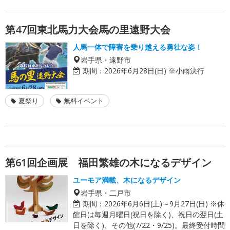
第47回東北馬力大会馬の里遠野大会
人馬一体で障害を乗り越える勇壮な姿！
岩手県・遠野市
期間：
2026年6月28日(日) ※小雨決行
夏祭り
無料イベント
第61回企画展 福田繁雄の木になるデザイン
ユーモア満載、木になるデザイン
岩手県・二戸市
期間：
2026年6月6日(土)～9月27日(日) ※休
館日は毎週月曜日(祝日を除く)、祝日の翌日(土
日を除く)、その他(7/22・9/25)。最終受付時間