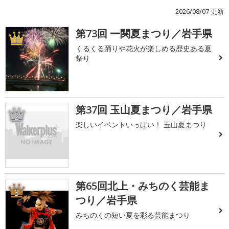
2026/08/07 更新
第73回 一関夏まつり／岩手県
1
くるくる踊りや花火が楽しめる歴史ある夏
祭り
第37回 玉山夏まつり／岩手県
2
楽しいイベントいっぱい！ 玉山夏まつり
第65回北上・みちのく芸能ま
3
つり／岩手県
みちのくの短い夏を彩る芸能まつり