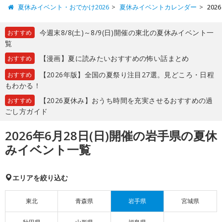
夏休みイベント・おでかけ2026
夏休みイベントカレンダー
20
今週末8/8(土)～8/9(日)開催の東北の夏休みイベント一
おすすめ
覧
【漫画】夏に読みたいおすすめの怖い話まとめ
おすすめ
【2026年版】全国の夏祭り注目27選。見どころ・日程
おすすめ
もわかる！
【2026夏休み】おうち時間を充実させるおすすめの過
おすすめ
ごし方ガイド
2026年6月28日(日)開催の岩手県の夏休
みイベント一覧
エリアを絞り込む
東北
青森県
岩手県
宮城県