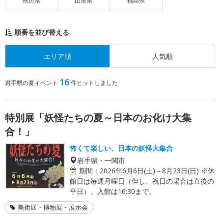
秋田県
山形県
福島県
順番を並び替える
エリア順
人気順
16
岩手県の夏イベント
件ヒットしました
特別展「妖怪たちの夏～日本のお化け大集
合！」
怖くて楽しい、日本の妖怪大集合
岩手県・一関市
期間：
2026年6月6日(土)～8月23日(日) ※休
館日は毎週月曜日（但し、祝日の場合は直後の
平日）。入館は16:30まで。
美術展・博物展・展示会