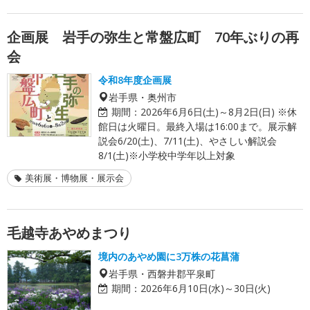
企画展 岩手の弥生と常盤広町 70年ぶりの再
会
令和8年度企画展
岩手県・奥州市
期間：
2026年6月6日(土)～8月2日(日) ※休
館日は火曜日。最終入場は16:00まで。展示解
説会6/20(土)、7/11(土)、やさしい解説会
8/1(土)※小学校中学年以上対象
美術展・博物展・展示会
毛越寺あやめまつり
境内のあやめ園に3万株の花菖蒲
岩手県・西磐井郡平泉町
期間：
2026年6月10日(水)～30日(火)