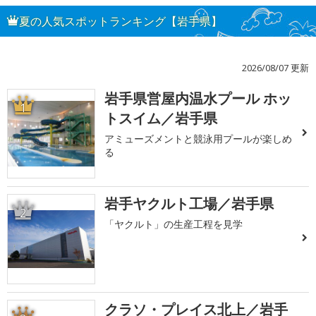
夏の人気スポットランキング【岩手県】
2026/08/07 更新
岩手県営屋内温水プール ホッ
1
トスイム／岩手県
アミューズメントと競泳用プールが楽しめ
る
岩手ヤクルト工場／岩手県
2
「ヤクルト」の生産工程を見学
クラソ・プレイス北上／岩手