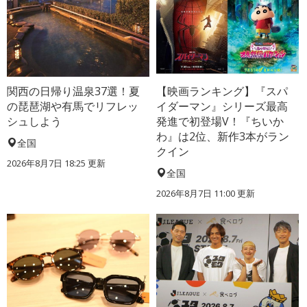
関西の日帰り温泉37選！夏
【映画ランキング】『スパ
の琵琶湖や有馬でリフレッ
イダーマン』シリーズ最高
シュしよう
発進で初登場V！『ちいか
わ』は2位、新作3本がラン
全国
クイン
2026年8月7日 18:25
更新
全国
2026年8月7日 11:00
更新