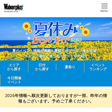
MENU
夏のイベント情報が満載！夏祭りやプール、海水浴場、
キャンプ場など遊べるスポットを大紹介
エリア
日付
イベント
夏祭り
から探す
から探す
ランキング
今日開催
イベント
2026年情報へ順次更新しておりますが一部、昨年の情
報もございます。予めご了承ください。