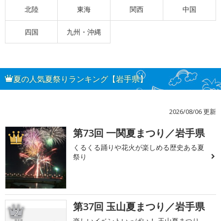
北陸
東海
関西
中国
四国
九州・沖縄
夏の人気夏祭りランキング【岩手県】
2026/08/06 更新
第73回 一関夏まつり／岩手県
1
くるくる踊りや花火が楽しめる歴史ある夏
祭り
第37回 玉山夏まつり／岩手県
2
楽しいイベントいっぱい！ 玉山夏まつり