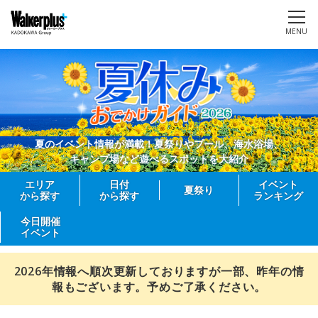
MENU
夏のイベント情報が満載！夏祭りやプール、海水浴場、
キャンプ場など遊べるスポットを大紹介
エリア
日付
イベント
夏祭り
から探す
から探す
ランキング
今日開催
イベント
2026年情報へ順次更新しておりますが一部、昨年の情
報もございます。予めご了承ください。