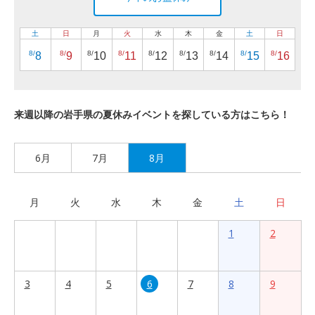
土
日
月
火
水
木
金
土
日
8/
8/
8/
8/
8/
8/
8/
8/
8/
8
9
10
11
12
13
14
15
16
来週以降の岩手県の夏休みイベントを探している方はこちら！
6月
7月
8月
月
火
水
木
金
土
日
1
2
3
4
5
6
7
8
9