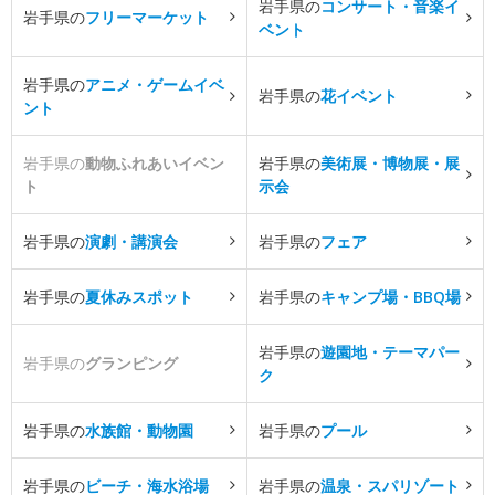
岩手県の
コンサート・音楽イ
岩手県の
フリーマーケット
ベント
岩手県の
アニメ・ゲームイベ
岩手県の
花イベント
ント
岩手県の
動物ふれあいイベン
岩手県の
美術展・博物展・展
ト
示会
岩手県の
演劇・講演会
岩手県の
フェア
岩手県の
夏休みスポット
岩手県の
キャンプ場・BBQ場
岩手県の
遊園地・テーマパー
岩手県の
グランピング
ク
岩手県の
水族館・動物園
岩手県の
プール
岩手県の
ビーチ・海水浴場
岩手県の
温泉・スパリゾート