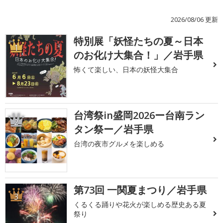
2026/08/06 更新
特別展「妖怪たちの夏～日本
1
のお化け大集合！」／岩手県
怖くて楽しい、日本の妖怪大集合
台湾祭in盛岡2026ー台南ラン
2
タン祭ー／岩手県
台湾の夜市グルメを楽しめる
第73回 一関夏まつり／岩手県
3
くるくる踊りや花火が楽しめる歴史ある夏
祭り