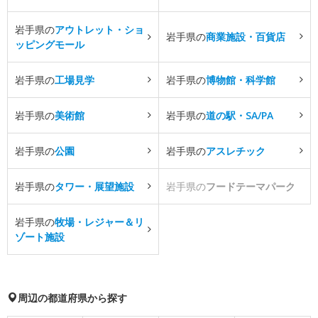
岩手県の
アウトレット・ショ
岩手県の
商業施設・百貨店
ッピングモール
岩手県の
工場見学
岩手県の
博物館・科学館
岩手県の
美術館
岩手県の
道の駅・SA/PA
岩手県の
公園
岩手県の
アスレチック
岩手県の
タワー・展望施設
岩手県の
フードテーマパーク
岩手県の
牧場・レジャー＆リ
ゾート施設
周辺の都道府県から探す