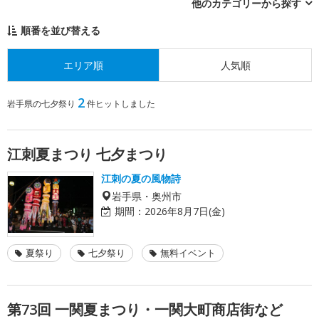
他のカテゴリーから探す
順番を並び替える
エリア順
人気順
2
岩手県の七夕祭り
件ヒットしました
江刺夏まつり 七夕まつり
江刺の夏の風物詩
岩手県・奥州市
期間：
2026年8月7日(金)
夏祭り
七夕祭り
無料イベント
第73回 一関夏まつり・一関大町商店街など