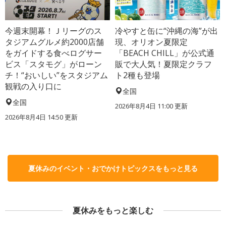
今週末開幕！Ｊリーグのス
冷やすと缶に“沖縄の海”が出
タジアムグルメ約2000店舗
現、オリオン夏限定
をガイドする食べログサー
「BEACH CHILL」が公式通
ビス「スタモグ」がローン
販で大人気！夏限定クラフ
チ！“おいしい”をスタジアム
ト2種も登場
観戦の入り口に
全国
全国
2026年8月4日 11:00
更新
2026年8月4日 14:50
更新
夏休みのイベント・おでかけトピックスをもっと見る
夏休みをもっと楽しむ