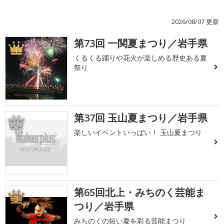
2026/08/07 更新
第73回 一関夏まつり／岩手県
1
くるくる踊りや花火が楽しめる歴史ある夏
祭り
第37回 玉山夏まつり／岩手県
2
楽しいイベントいっぱい！ 玉山夏まつり
第65回北上・みちのく芸能ま
3
つり／岩手県
みちのくの短い夏を彩る芸能まつり