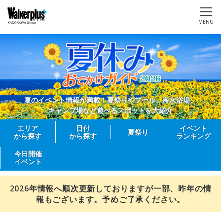
MENU
夏のイベント情報が満載！夏祭りやプール、海水浴場、
キャンプ場など遊べるスポットを大紹介
エリア
日付
イベント
夏祭り
から探す
から探す
ランキング
今日開催
イベント
2026年情報へ順次更新しておりますが一部、昨年の情
報もございます。予めご了承ください。