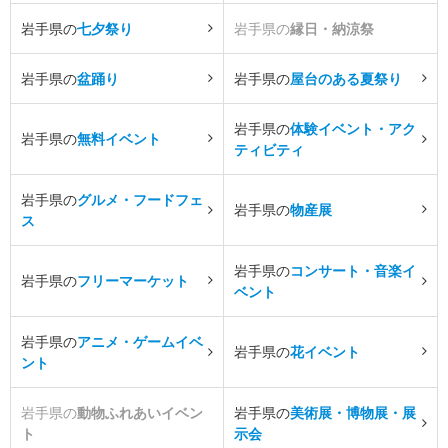
岩手県の
七夕祭り
岩手県の
縁日・納涼祭
岩手県の
盆踊り
岩手県の
屋台のある夏祭り
岩手県の
体験イベント・アク
岩手県の
無料イベント
ティビティ
岩手県の
グルメ・フードフェ
岩手県の
物産展
ス
岩手県の
コンサート・音楽イ
岩手県の
フリーマーケット
ベント
岩手県の
アニメ・ゲームイベ
岩手県の
花イベント
ント
岩手県の
動物ふれあいイベン
岩手県の
美術展・博物展・展
ト
示会