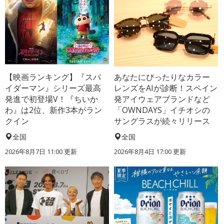
【映画ランキング】『スパ
あなたにぴったりなカラー
イダーマン』シリーズ最高
レンズをAIが診断！スペイン
発進で初登場V！『ちいか
発アイウェアブランドなど
わ』は2位、新作3本がラン
「OWNDAYS」イチオシの
クイン
サングラスが続々リリース
全国
全国
2026年8月7日 11:00
更新
2026年8月4日 17:00
更新