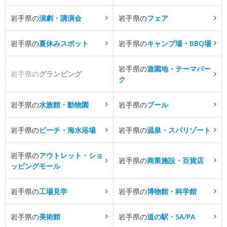
岩手県の
演劇・講演会
岩手県の
フェア
岩手県の
夏休みスポット
岩手県の
キャンプ場・BBQ場
岩手県の
遊園地・テーマパー
岩手県の
グランピング
ク
岩手県の
水族館・動物園
岩手県の
プール
岩手県の
ビーチ・海水浴場
岩手県の
温泉・スパリゾート
岩手県の
アウトレット・ショ
岩手県の
商業施設・百貨店
ッピングモール
岩手県の
工場見学
岩手県の
博物館・科学館
岩手県の
美術館
岩手県の
道の駅・SA/PA