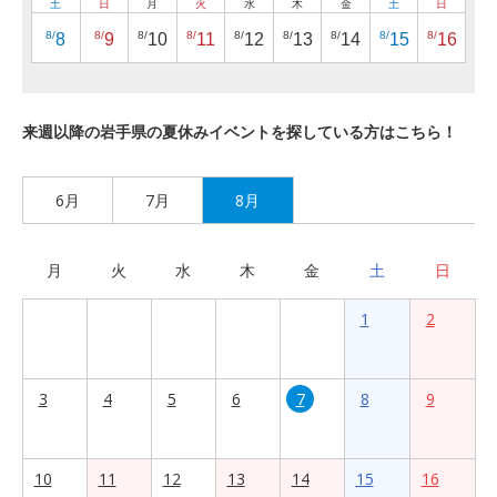
土
日
月
火
水
木
金
土
日
8/
8/
8/
8/
8/
8/
8/
8/
8/
8
9
10
11
12
13
14
15
16
来週以降の岩手県の夏休みイベントを探している方はこちら！
6月
7月
8月
月
火
水
木
金
土
日
1
2
3
4
5
6
7
8
9
10
11
12
13
14
15
16