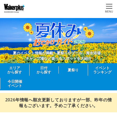
MENU
夏のイベント情報が満載！夏祭りやプール、海水浴場、
キャンプ場など遊べるスポットを大紹介
エリア
日付
イベント
夏祭り
から探す
から探す
ランキング
今日開催
イベント
2026年情報へ順次更新しておりますが一部、昨年の情
報もございます。予めご了承ください。