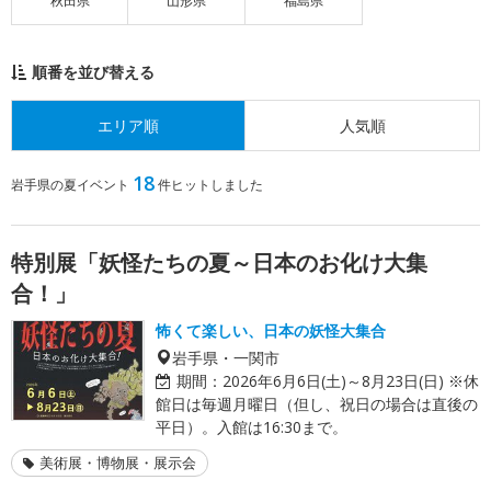
秋田県
山形県
福島県
順番を並び替える
エリア順
人気順
18
岩手県の夏イベント
件ヒットしました
特別展「妖怪たちの夏～日本のお化け大集
合！」
怖くて楽しい、日本の妖怪大集合
岩手県・一関市
期間：
2026年6月6日(土)～8月23日(日) ※休
館日は毎週月曜日（但し、祝日の場合は直後の
平日）。入館は16:30まで。
美術展・博物展・展示会