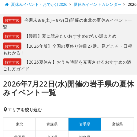
夏休みイベント・おでかけ2026
夏休みイベントカレンダー
20
今週末8/8(土)～8/9(日)開催の東北の夏休みイベント一
おすすめ
覧
【漫画】夏に読みたいおすすめの怖い話まとめ
おすすめ
【2026年版】全国の夏祭り注目27選。見どころ・日程
おすすめ
もわかる！
【2026夏休み】おうち時間を充実させるおすすめの過
おすすめ
ごし方ガイド
2026年7月22日(水)開催の岩手県の夏休
みイベント一覧
エリアを絞り込む
東北
青森県
岩手県
宮城県