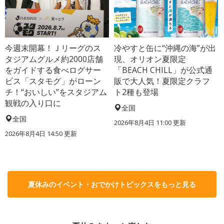
今週末開幕！Ｊリーグのス
冷やすと缶に“沖縄の海”が出
タジアムグルメ約2000店舗
現、オリオン夏限定
をガイドする食べログサー
「BEACH CHILL」が公式通
ビス「スタモグ」がローン
販で大人気！夏限定クラフ
チ！“おいしい”をスタジアム
ト2種も登場
観戦の入り口に
全国
全国
2026年8月4日 11:00
更新
2026年8月4日 14:50
更新
夏休みのイベント・おでかけトピックスをもっと見る