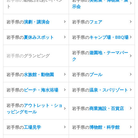
ト
示会
岩手県の
演劇・講演会
岩手県の
フェア
岩手県の
夏休みスポット
岩手県の
キャンプ場・BBQ場
岩手県の
遊園地・テーマパー
岩手県の
グランピング
ク
岩手県の
水族館・動物園
岩手県の
プール
岩手県の
ビーチ・海水浴場
岩手県の
温泉・スパリゾート
岩手県の
アウトレット・ショ
岩手県の
商業施設・百貨店
ッピングモール
岩手県の
工場見学
岩手県の
博物館・科学館