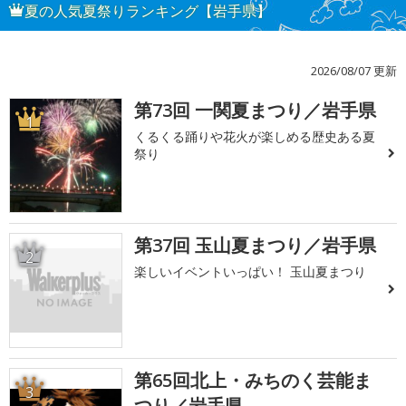
夏の人気夏祭りランキング【岩手県】
2026/08/07 更新
第73回 一関夏まつり／岩手県
1
くるくる踊りや花火が楽しめる歴史ある夏
祭り
第37回 玉山夏まつり／岩手県
2
楽しいイベントいっぱい！ 玉山夏まつり
第65回北上・みちのく芸能ま
3
つり／岩手県