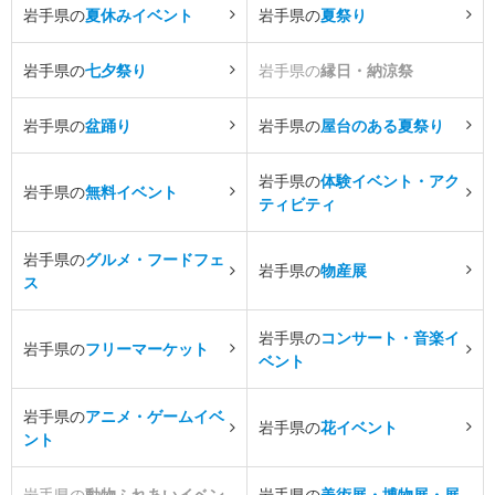
岩手県の
夏休みイベント
岩手県の
夏祭り
岩手県の
七夕祭り
岩手県の
縁日・納涼祭
岩手県の
盆踊り
岩手県の
屋台のある夏祭り
岩手県の
体験イベント・アク
岩手県の
無料イベント
ティビティ
岩手県の
グルメ・フードフェ
岩手県の
物産展
ス
岩手県の
コンサート・音楽イ
岩手県の
フリーマーケット
ベント
岩手県の
アニメ・ゲームイベ
岩手県の
花イベント
ント
岩手県の
動物ふれあいイベン
岩手県の
美術展・博物展・展