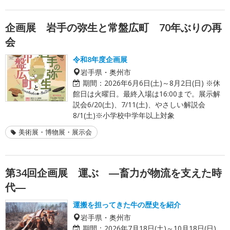
企画展 岩手の弥生と常盤広町 70年ぶりの再
会
令和8年度企画展
岩手県・奥州市
期間：
2026年6月6日(土)～8月2日(日) ※休
館日は火曜日。最終入場は16:00まで。展示解
説会6/20(土)、7/11(土)、やさしい解説会
8/1(土)※小学校中学年以上対象
美術展・博物展・展示会
第34回企画展 運ぶ ―畜力が物流を支えた時
代―
運搬を担ってきた牛の歴史を紹介
岩手県・奥州市
期間：
2026年7月18日(土)～10月18日(日)