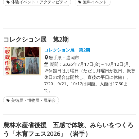
体験イベント・アクティビティ
無料イベント
コレクション展 第2期
コレクション展 第2期
岩手県・盛岡市
期間：
2026年7月17日(金)～10月12日(月)
※休館日は月曜日（ただし月曜日が祝日、振替
休日の場合は開館し、直後の平日に休館）、
7/20、9/21、10/12は開館。入館は17:30ま
で。
美術展・博物展・展示会
農林水産省後援 五感で体験、みらいをつくろ
う「木育フェス2026」（岩手）