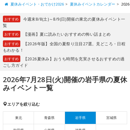
夏休みイベント・おでかけ2026
夏休みイベントカレンダー
20
今週末8/8(土)～8/9(日)開催の東北の夏休みイベント一
おすすめ
覧
【漫画】夏に読みたいおすすめの怖い話まとめ
おすすめ
【2026年版】全国の夏祭り注目27選。見どころ・日程
おすすめ
もわかる！
【2026夏休み】おうち時間を充実させるおすすめの過
おすすめ
ごし方ガイド
2026年7月28日(火)開催の岩手県の夏休
みイベント一覧
エリアを絞り込む
東北
青森県
岩手県
宮城県