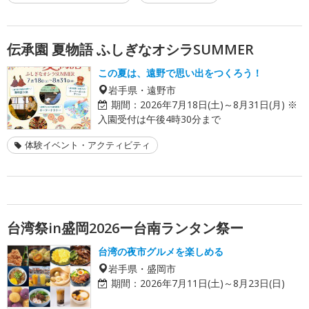
伝承園 夏物語 ふしぎなオシラSUMMER
この夏は、遠野で思い出をつくろう！
岩手県・遠野市
期間：
2026年7月18日(土)～8月31日(月) ※
入園受付は午後4時30分まで
体験イベント・アクティビティ
台湾祭in盛岡2026ー台南ランタン祭ー
台湾の夜市グルメを楽しめる
岩手県・盛岡市
期間：
2026年7月11日(土)～8月23日(日)