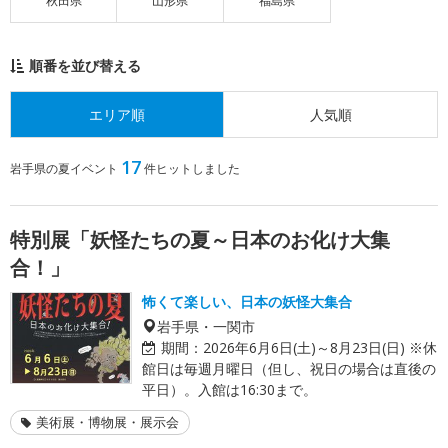
秋田県
山形県
福島県
順番を並び替える
エリア順
人気順
17
岩手県の夏イベント
件ヒットしました
特別展「妖怪たちの夏～日本のお化け大集
合！」
怖くて楽しい、日本の妖怪大集合
岩手県・一関市
期間：
2026年6月6日(土)～8月23日(日) ※休
館日は毎週月曜日（但し、祝日の場合は直後の
平日）。入館は16:30まで。
美術展・博物展・展示会