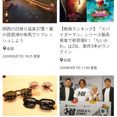
関西の日帰り温泉37選！夏
【映画ランキング】『スパ
の琵琶湖や有馬でリフレッ
イダーマン』シリーズ最高
シュしよう
発進で初登場V！『ちいか
わ』は2位、新作3本がラン
全国
クイン
2026年8月7日 18:25
更新
全国
2026年8月7日 11:00
更新