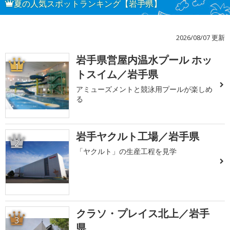
夏の人気スポットランキング【岩手県】
2026/08/07 更新
岩手県営屋内温水プール ホッ
1
トスイム／岩手県
アミューズメントと競泳用プールが楽しめ
る
岩手ヤクルト工場／岩手県
2
「ヤクルト」の生産工程を見学
クラソ・プレイス北上／岩手
3
県