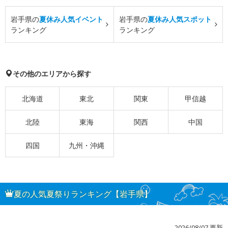
岩手県の
夏休み人気イベント
岩手県の
夏休み人気スポット
ランキング
ランキング
その他のエリアから探す
北海道
東北
関東
甲信越
北陸
東海
関西
中国
四国
九州・沖縄
夏の人気夏祭りランキング【岩手県】
2026/08/07 更新