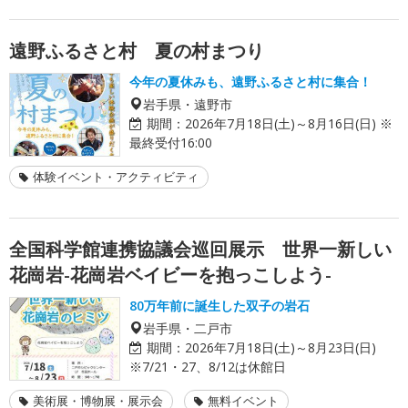
遠野ふるさと村 夏の村まつり
今年の夏休みも、遠野ふるさと村に集合！
岩手県・遠野市
期間：
2026年7月18日(土)～8月16日(日) ※
最終受付16:00
体験イベント・アクティビティ
全国科学館連携協議会巡回展示 世界一新しい
花崗岩-花崗岩ベイビーを抱っこしよう-
80万年前に誕生した双子の岩石
岩手県・二戸市
期間：
2026年7月18日(土)～8月23日(日)
※7/21・27、8/12は休館日
美術展・博物展・展示会
無料イベント