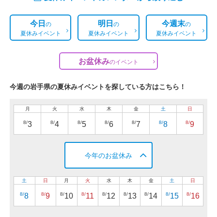
今日
明日
今週末
の
の
の
夏休みイベント
夏休みイベント
夏休みイベント
お盆休み
の
イベント
今週の岩手県の夏休みイベントを探している方はこちら！
月
火
水
木
金
土
日
8/
8/
8/
8/
8/
8/
8/
3
4
5
6
7
8
9
今年のお盆休み
土
日
月
火
水
木
金
土
日
8/
8/
8/
8/
8/
8/
8/
8/
8/
8
9
10
11
12
13
14
15
16