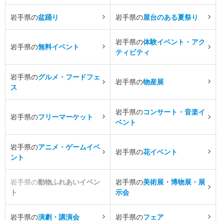
岩手県の
盆踊り
岩手県の
屋台のある夏祭り
岩手県の
体験イベント・アク
岩手県の
無料イベント
ティビティ
岩手県の
グルメ・フードフェ
岩手県の
物産展
ス
岩手県の
コンサート・音楽イ
岩手県の
フリーマーケット
ベント
岩手県の
アニメ・ゲームイベ
岩手県の
花イベント
ント
岩手県の
動物ふれあいイベン
岩手県の
美術展・博物展・展
ト
示会
岩手県の
演劇・講演会
岩手県の
フェア