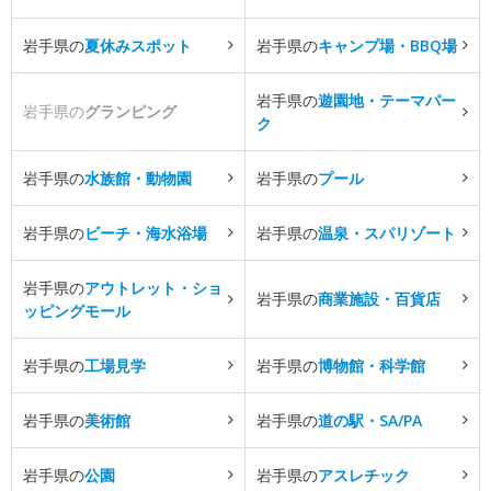
岩手県の
夏休みスポット
岩手県の
キャンプ場・BBQ場
岩手県の
遊園地・テーマパー
岩手県の
グランピング
ク
岩手県の
水族館・動物園
岩手県の
プール
岩手県の
ビーチ・海水浴場
岩手県の
温泉・スパリゾート
岩手県の
アウトレット・ショ
岩手県の
商業施設・百貨店
ッピングモール
岩手県の
工場見学
岩手県の
博物館・科学館
岩手県の
美術館
岩手県の
道の駅・SA/PA
岩手県の
公園
岩手県の
アスレチック