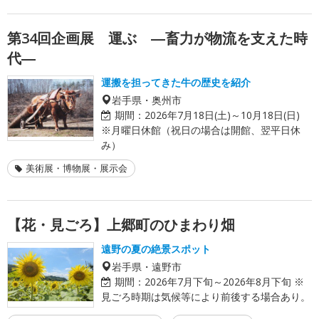
第34回企画展 運ぶ ―畜力が物流を支えた時
代―
運搬を担ってきた牛の歴史を紹介
岩手県・奥州市
期間：
2026年7月18日(土)～10月18日(日)
※月曜日休館（祝日の場合は開館、翌平日休
み）
美術展・博物展・展示会
【花・見ごろ】上郷町のひまわり畑
遠野の夏の絶景スポット
岩手県・遠野市
期間：
2026年7月下旬～2026年8月下旬 ※
見ごろ時期は気候等により前後する場合あり。