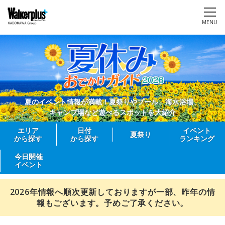
MENU
夏のイベント情報が満載！夏祭りやプール、海水浴場、
キャンプ場など遊べるスポットを大紹介
エリア
日付
イベント
夏祭り
から探す
から探す
ランキング
今日開催
イベント
2026年情報へ順次更新しておりますが一部、昨年の情
報もございます。予めご了承ください。