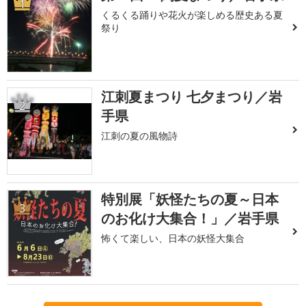
1
くるくる踊りや花火が楽しめる歴史ある夏
祭り
江刺夏まつり 七夕まつり／岩
2
手県
江刺の夏の風物詩
特別展「妖怪たちの夏～日本
3
のお化け大集合！」／岩手県
怖くて楽しい、日本の妖怪大集合