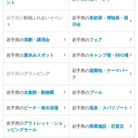
ント
岩手県の
動物ふれあいイベン
岩手県の
美術展・博物展・展
ト
示会
岩手県の
演劇・講演会
岩手県の
フェア
岩手県の
夏休みスポット
岩手県の
キャンプ場・BBQ場
岩手県の
遊園地・テーマパー
岩手県の
グランピング
ク
岩手県の
水族館・動物園
岩手県の
プール
岩手県の
ビーチ・海水浴場
岩手県の
温泉・スパリゾート
岩手県の
アウトレット・ショ
岩手県の
商業施設・百貨店
ッピングモール