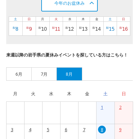
今年のお盆休み
土
日
月
火
水
木
金
土
日
8/
8/
8/
8/
8/
8/
8/
8/
8/
8
9
10
11
12
13
14
15
16
来週以降の岩手県の夏休みイベントを探している方はこちら！
6月
7月
8月
月
火
水
木
金
土
日
1
2
3
4
5
6
7
8
9