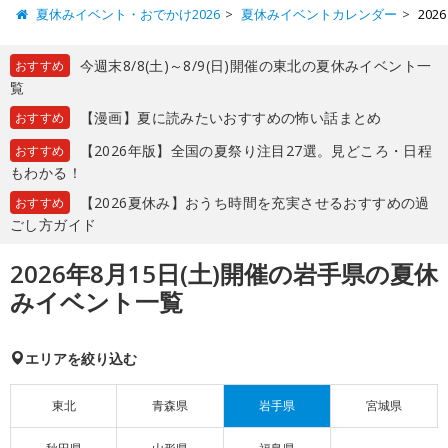
夏休みイベント・おでかけ2026
夏休みイベントカレンダー
20
今週末8/8(土)～8/9(日)開催の東北の夏休みイベント一
おすすめ
覧
【漫画】夏に読みたいおすすめの怖い話まとめ
おすすめ
【2026年版】全国の夏祭り注目27選。見どころ・日程
おすすめ
もわかる！
【2026夏休み】おうち時間を充実させるおすすめの過
おすすめ
ごし方ガイド
2026年8月15日(土)開催の岩手県の夏休
みイベント一覧
エリアを絞り込む
東北
青森県
岩手県
宮城県