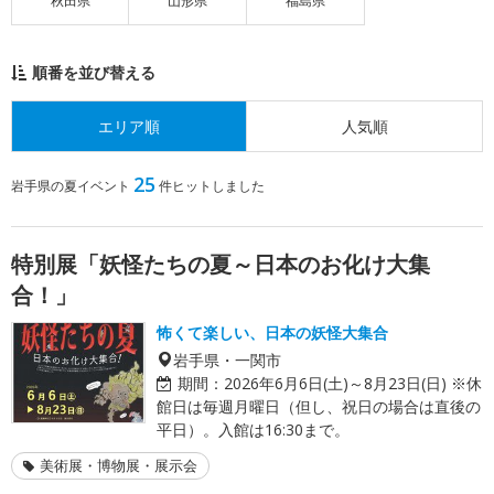
秋田県
山形県
福島県
順番を並び替える
エリア順
人気順
25
岩手県の夏イベント
件ヒットしました
特別展「妖怪たちの夏～日本のお化け大集
合！」
怖くて楽しい、日本の妖怪大集合
岩手県・一関市
期間：
2026年6月6日(土)～8月23日(日) ※休
館日は毎週月曜日（但し、祝日の場合は直後の
平日）。入館は16:30まで。
美術展・博物展・展示会