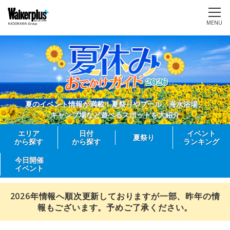
MENU
夏のイベント情報が満載！夏祭りやプール、海水浴場、
キャンプ場など遊べるスポットを大紹介
エリア
日付
イベント
夏祭り
から探す
から探す
ランキング
今日開催
イベント
2026年情報へ順次更新しておりますが一部、昨年の情
報もございます。予めご了承ください。