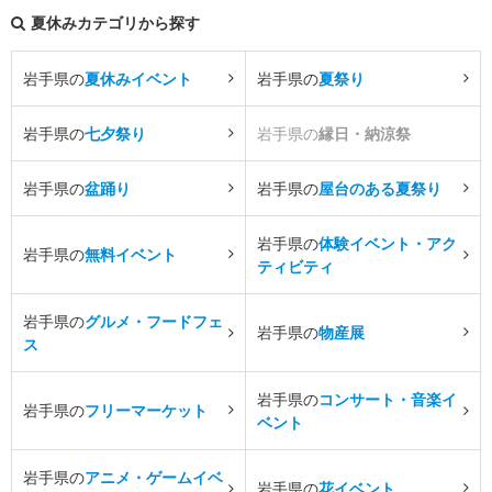
夏休みカテゴリから探す
岩手県の
夏休みイベント
岩手県の
夏祭り
岩手県の
七夕祭り
岩手県の
縁日・納涼祭
岩手県の
盆踊り
岩手県の
屋台のある夏祭り
岩手県の
体験イベント・アク
岩手県の
無料イベント
ティビティ
岩手県の
グルメ・フードフェ
岩手県の
物産展
ス
岩手県の
コンサート・音楽イ
岩手県の
フリーマーケット
ベント
岩手県の
アニメ・ゲームイベ
岩手県の
花イベント