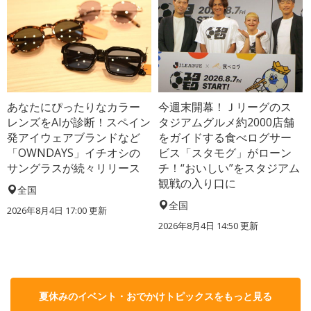
あなたにぴったりなカラー
今週末開幕！Ｊリーグのス
レンズをAIが診断！スペイン
タジアムグルメ約2000店舗
発アイウェアブランドなど
をガイドする食べログサー
「OWNDAYS」イチオシの
ビス「スタモグ」がローン
サングラスが続々リリース
チ！“おいしい”をスタジアム
観戦の入り口に
全国
全国
2026年8月4日 17:00
更新
2026年8月4日 14:50
更新
夏休みのイベント・おでかけトピックスをもっと見る