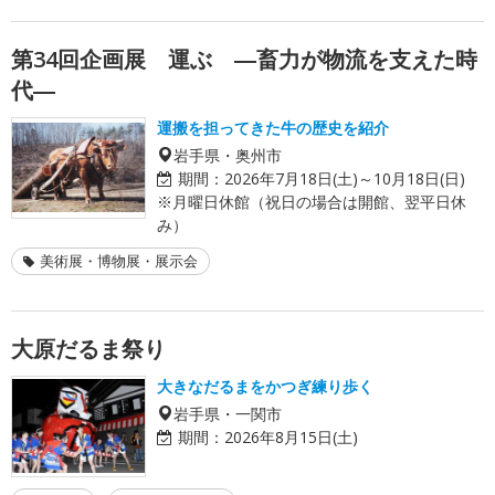
第34回企画展 運ぶ ―畜力が物流を支えた時
代―
運搬を担ってきた牛の歴史を紹介
岩手県・奥州市
期間：
2026年7月18日(土)～10月18日(日)
※月曜日休館（祝日の場合は開館、翌平日休
み）
美術展・博物展・展示会
大原だるま祭り
大きなだるまをかつぎ練り歩く
岩手県・一関市
期間：
2026年8月15日(土)