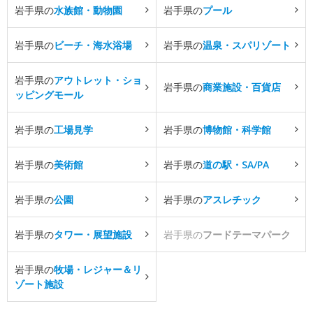
岩手県の
水族館・動物園
岩手県の
プール
岩手県の
ビーチ・海水浴場
岩手県の
温泉・スパリゾート
岩手県の
アウトレット・ショ
岩手県の
商業施設・百貨店
ッピングモール
岩手県の
工場見学
岩手県の
博物館・科学館
岩手県の
美術館
岩手県の
道の駅・SA/PA
岩手県の
公園
岩手県の
アスレチック
岩手県の
タワー・展望施設
岩手県の
フードテーマパーク
岩手県の
牧場・レジャー＆リ
ゾート施設