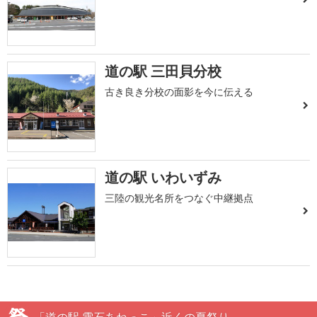
道の駅 三田貝分校
古き良き分校の面影を今に伝える
道の駅 いわいずみ
三陸の観光名所をつなぐ中継拠点
「道の駅 雫石あねっこ」近くの夏祭り