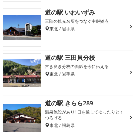
道の駅 いわいずみ
三陸の観光名所をつなぐ中継拠点
東北 / 岩手県
道の駅 三田貝分校
古き良き分校の面影を今に伝える
東北 / 岩手県
道の駅 きらら289
温泉施設があり1日を通してゆったりとく
つろげる
東北 / 福島県