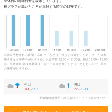
※休日の混雑目安を表示しています。
棒グラフが高いところが混雑する時間の目安です。
混雑が予想される時間：温泉 土日などは午後少し混雑するため、ゆったり利
用するなら午前中がおすすめ。お食事処 12:00～13:00頃。軽食12:00～15:00
頃。売店産直 朝採れ野菜は午前中に売り切れてしまうこともあるので、早目
の来店がおすすめ。
今日
明日
34℃
／
21℃
29℃
／
21℃
天気情報提供元：株式会社ライフビジネスウェザー