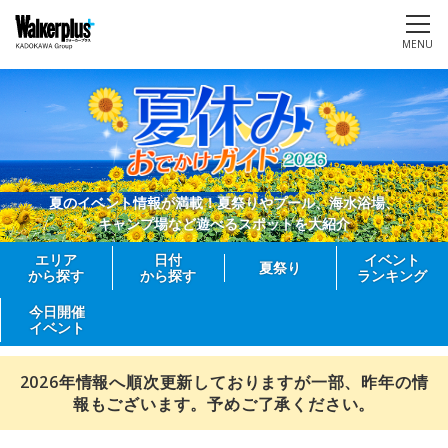
MENU
夏のイベント情報が満載！夏祭りやプール、海水浴場、
キャンプ場など遊べるスポットを大紹介
エリア
日付
イベント
夏祭り
から探す
から探す
ランキング
今日開催
イベント
2026年情報へ順次更新しておりますが一部、昨年の情
報もございます。予めご了承ください。