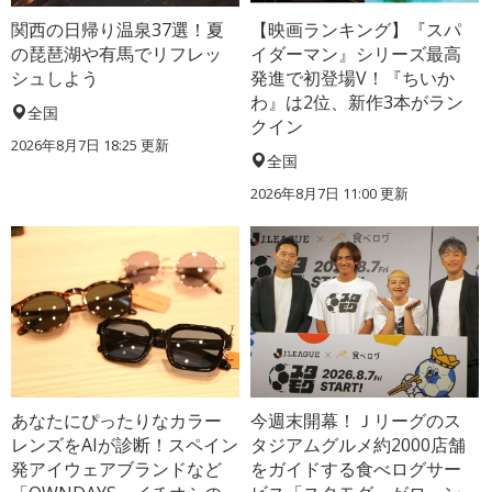
関西の日帰り温泉37選！夏
【映画ランキング】『スパ
の琵琶湖や有馬でリフレッ
イダーマン』シリーズ最高
シュしよう
発進で初登場V！『ちいか
わ』は2位、新作3本がラン
全国
クイン
2026年8月7日 18:25
更新
全国
2026年8月7日 11:00
更新
あなたにぴったりなカラー
今週末開幕！Ｊリーグのス
レンズをAIが診断！スペイン
タジアムグルメ約2000店舗
発アイウェアブランドなど
をガイドする食べログサー