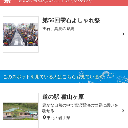
第56回雫石よしゃれ祭
雫石、真夏の祭典
このスポットを見ている人はこちらも見ています
道の駅 種山ヶ原
豊かな自然の中で宮沢賢治の世界に想いを
馳せる
東北 / 岩手県