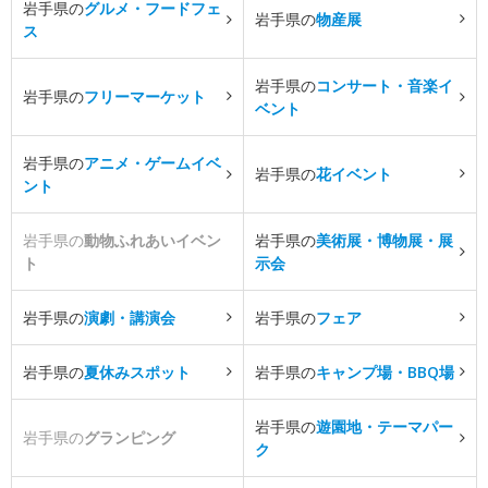
岩手県の
グルメ・フードフェ
岩手県の
物産展
ス
岩手県の
コンサート・音楽イ
岩手県の
フリーマーケット
ベント
岩手県の
アニメ・ゲームイベ
岩手県の
花イベント
ント
岩手県の
動物ふれあいイベン
岩手県の
美術展・博物展・展
ト
示会
岩手県の
演劇・講演会
岩手県の
フェア
岩手県の
夏休みスポット
岩手県の
キャンプ場・BBQ場
岩手県の
遊園地・テーマパー
岩手県の
グランピング
ク