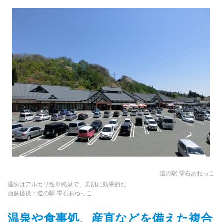
道の駅 雫石あねっこ
温泉はアルカリ性単純泉で、美肌に効果的だ
画像提供：道の駅 雫石あねっこ
温泉や食事処、産直などを備えた複合