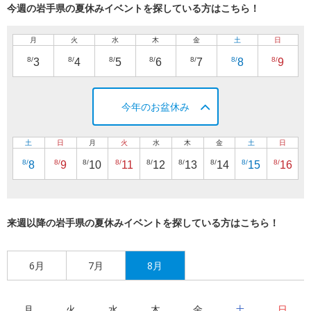
今週の岩手県の夏休みイベントを探している方はこちら！
月
火
水
木
金
土
日
8/
8/
8/
8/
8/
8/
8/
3
4
5
6
7
8
9
今年のお盆休み
土
日
月
火
水
木
金
土
日
8/
8/
8/
8/
8/
8/
8/
8/
8/
8
9
10
11
12
13
14
15
16
来週以降の岩手県の夏休みイベントを探している方はこちら！
6月
7月
8月
月
火
水
木
金
土
日