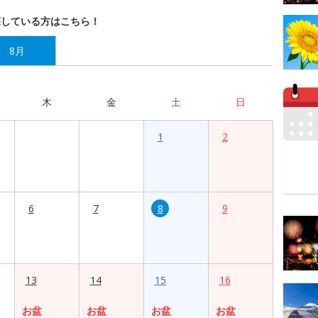
探している方はこちら！
8月
木
金
土
日
1
2
6
7
8
9
13
14
15
16
お盆
お盆
お盆
お盆