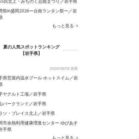
65回北上・みちのく芸能まつり／岩手県
湾祭in盛岡2026ー台南ランタン祭ー／岩
県
もっと見る
夏の人気スポットランキング
【岩手県】
2026/08/08 更新
手県営屋内温水プール ホットスイム／岩
県
手ヤクルト工場／岩手県
山パークランド／岩手県
ラソ・プレイス北上／岩手県
岡市余熱利用健康増進センター ゆぴあす
岩手県
もっと見る