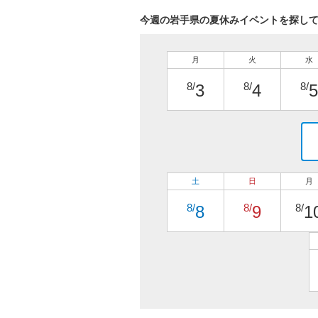
今週の岩手県の夏休みイベントを探し
月
火
水
8/
8/
8/
3
4
5
土
日
月
8/
8/
8/
8
9
1