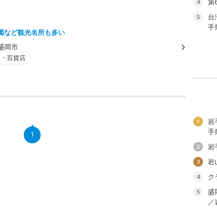
第
4
台
5
手
園など観光名所も多い
盛岡市
設・百貨店
岩
1
手
1
岩
2
岩
3
ク
4
盛
5
／