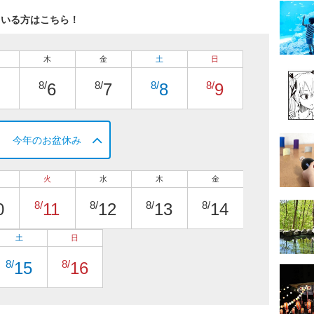
ている方はこちら！
木
金
土
日
8/
8/
8/
8/
6
7
8
9
今年のお盆休み
火
水
木
金
8/
8/
8/
8/
0
11
12
13
14
土
日
8/
8/
15
16