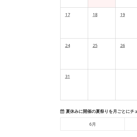
17
18
19
24
25
26
31
夏休みに開催の夏祭りを月ごとにチ
6月