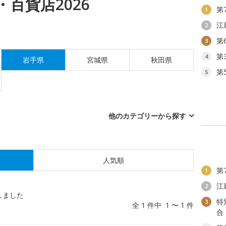
百貨店2026
第
1
江
2
第
3
第
4
岩手県
宮城県
秋田県
第
5
他のカテゴリーから探す
人気順
第
1
江
2
しました
特
3
全 1 件中 1 〜 1 件
合