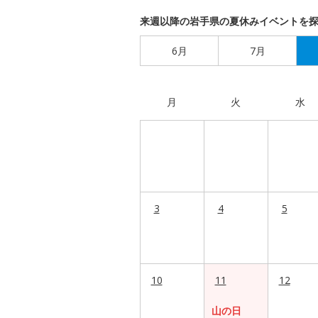
来週以降の岩手県の夏休みイベントを
6月
7月
月
火
水
3
4
5
10
11
12
山の日