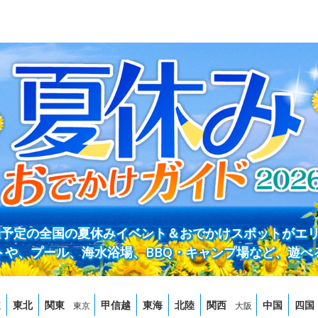
開催予定の全国の夏休みイベント＆おでかけスポットがエ
トや、プール、海水浴場、BBQ・キャンプ場など、遊べ
道
東北
関東
甲信越
東海
北陸
関西
中国
四国
東京
大阪