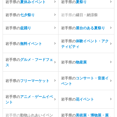
岩手県の
夏休みイベント
岩手県の
夏祭り
岩手県の
七夕祭り
岩手県の
縁日・納涼祭
岩手県の
盆踊り
岩手県の
屋台のある夏祭り
岩手県の
体験イベント・アク
岩手県の
無料イベント
ティビティ
岩手県の
グルメ・フードフェ
岩手県の
物産展
ス
岩手県の
コンサート・音楽イ
岩手県の
フリーマーケット
ベント
岩手県の
アニメ・ゲームイベ
岩手県の
花イベント
ント
岩手県の
動物ふれあいイベン
岩手県の
美術展・博物展・展