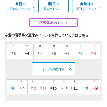
今日
明日
今週末
の
の
の
夏休みイベント
夏休みイベント
夏休みイベント
お盆休み
の
イベント
今週の岩手県の夏休みイベントを探している方はこちら！
月
火
水
木
金
土
日
8/
8/
8/
8/
8/
8/
8/
3
4
5
6
7
8
9
今年のお盆休み
土
日
月
火
水
木
金
土
日
8/
8/
8/
8/
8/
8/
8/
8/
8/
8
9
10
11
12
13
14
15
16