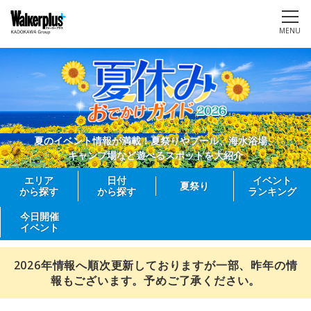
MENU
夏のイベント情報が満載！夏祭りやプール、海水浴場、
キャンプ場など遊べるスポットを大紹介
エリア
日付
イベント
夏祭り
から探す
から探す
ランキング
今日開催
イベント
2026年情報へ順次更新しておりますが一部、昨年の情
報もございます。予めご了承ください。