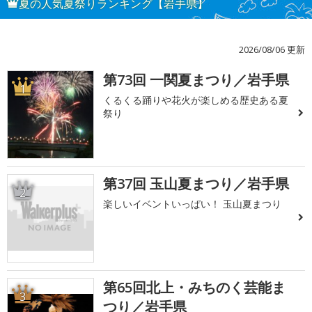
夏の人気夏祭りランキング【岩手県】
2026/08/06 更新
第73回 一関夏まつり／岩手県
1
くるくる踊りや花火が楽しめる歴史ある夏
祭り
第37回 玉山夏まつり／岩手県
2
楽しいイベントいっぱい！ 玉山夏まつり
第65回北上・みちのく芸能ま
3
つり／岩手県