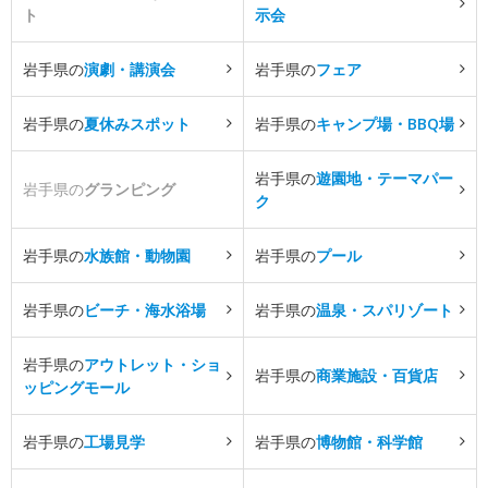
ト
示会
岩手県の
演劇・講演会
岩手県の
フェア
岩手県の
夏休みスポット
岩手県の
キャンプ場・BBQ場
岩手県の
遊園地・テーマパー
岩手県の
グランピング
ク
岩手県の
水族館・動物園
岩手県の
プール
岩手県の
ビーチ・海水浴場
岩手県の
温泉・スパリゾート
岩手県の
アウトレット・ショ
岩手県の
商業施設・百貨店
ッピングモール
岩手県の
工場見学
岩手県の
博物館・科学館