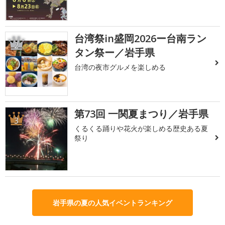
台湾祭in盛岡2026ー台南ラン
2
タン祭ー／岩手県
台湾の夜市グルメを楽しめる
第73回 一関夏まつり／岩手県
3
くるくる踊りや花火が楽しめる歴史ある夏
祭り
岩手県の夏の人気イベントランキング