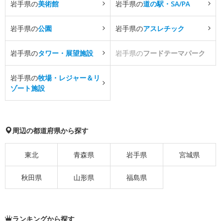
岩手県の
美術館
岩手県の
道の駅・SA/PA
岩手県の
公園
岩手県の
アスレチック
岩手県の
タワー・展望施設
岩手県の
フードテーマパーク
岩手県の
牧場・レジャー＆リ
ゾート施設
周辺の都道府県から探す
東北
青森県
岩手県
宮城県
秋田県
山形県
福島県
ランキングから探す