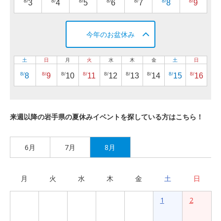
8/
8/
8/
8/
8/
8/
8/
3
4
5
6
7
8
9
今年のお盆休み
土
日
月
火
水
木
金
土
日
8/
8/
8/
8/
8/
8/
8/
8/
8/
8
9
10
11
12
13
14
15
16
来週以降の岩手県の夏休みイベントを探している方はこちら！
6月
7月
8月
月
火
水
木
金
土
日
1
2