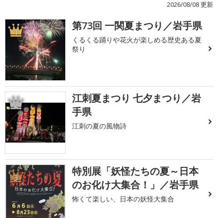
2026/08/08 更新
第73回 一関夏まつり／岩手県
1
くるくる踊りや花火が楽しめる歴史ある夏
祭り
江刺夏まつり 七夕まつり／岩
2
手県
江刺の夏の風物詩
特別展「妖怪たちの夏～日本
3
のお化け大集合！」／岩手県
怖くて楽しい、日本の妖怪大集合