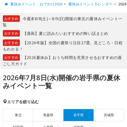
夏休みイベント・おでかけ2026
夏休みイベントカレンダー
20
今週末8/8(土)～8/9(日)開催の東北の夏休みイベント一
おすすめ
覧
【漫画】夏に読みたいおすすめの怖い話まとめ
おすすめ
【2026年版】全国の夏祭り注目27選。見どころ・日程
おすすめ
もわかる！
【2026夏休み】おうち時間を充実させるおすすめの過
おすすめ
ごし方ガイド
2026年7月8日(水)開催の岩手県の夏休
みイベント一覧
エリアを絞り込む
東北
青森県
岩手県
宮城県