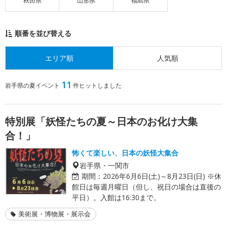
秋田県
山形県
福島県
順番を並び替える
エリア順
人気順
11
岩手県の夏イベント
件ヒットしました
特別展「妖怪たちの夏～日本のお化け大集
合！」
怖くて楽しい、日本の妖怪大集合
岩手県・一関市
期間：
2026年6月6日(土)～8月23日(日) ※休
館日は毎週月曜日（但し、祝日の場合は直後の
平日）。入館は16:30まで。
美術展・博物展・展示会