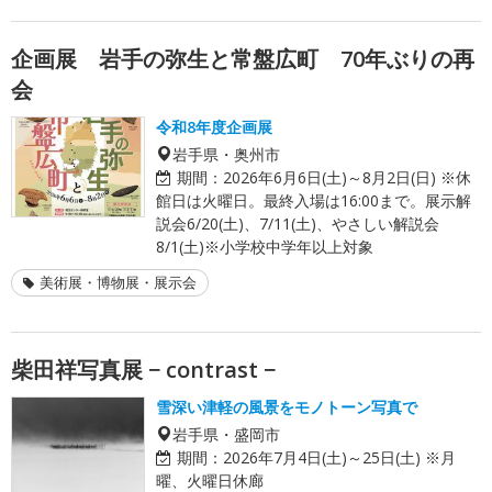
企画展 岩手の弥生と常盤広町 70年ぶりの再
会
令和8年度企画展
岩手県・奥州市
期間：
2026年6月6日(土)～8月2日(日) ※休
館日は火曜日。最終入場は16:00まで。展示解
説会6/20(土)、7/11(土)、やさしい解説会
8/1(土)※小学校中学年以上対象
美術展・博物展・展示会
柴田祥写真展 − contrast −
雪深い津軽の風景をモノトーン写真で
岩手県・盛岡市
期間：
2026年7月4日(土)～25日(土) ※月
曜、火曜日休廊