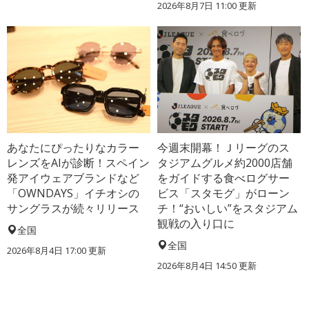
2026年8月7日 11:00
更新
あなたにぴったりなカラー
今週末開幕！Ｊリーグのス
レンズをAIが診断！スペイン
タジアムグルメ約2000店舗
発アイウェアブランドなど
をガイドする食べログサー
「OWNDAYS」イチオシの
ビス「スタモグ」がローン
サングラスが続々リリース
チ！“おいしい”をスタジアム
観戦の入り口に
全国
全国
2026年8月4日 17:00
更新
2026年8月4日 14:50
更新