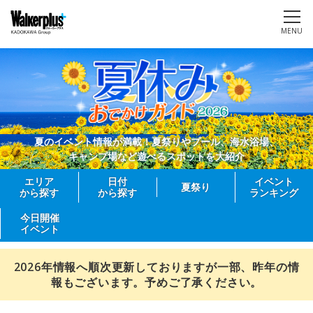
MENU
夏のイベント情報が満載！夏祭りやプール、海水浴場、
キャンプ場など遊べるスポットを大紹介
エリア
日付
イベント
夏祭り
から探す
から探す
ランキング
今日開催
イベント
2026年情報へ順次更新しておりますが一部、昨年の情
報もございます。予めご了承ください。