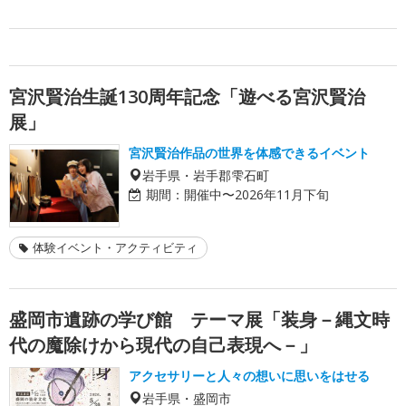
宮沢賢治生誕130周年記念「遊べる宮沢賢治
展」
宮沢賢治作品の世界を体感できるイベント
岩手県・岩手郡雫石町
期間：
開催中〜2026年11月下旬
体験イベント・アクティビティ
盛岡市遺跡の学び館 テーマ展「装身－縄文時
代の魔除けから現代の自己表現へ－」
アクセサリーと人々の想いに思いをはせる
岩手県・盛岡市