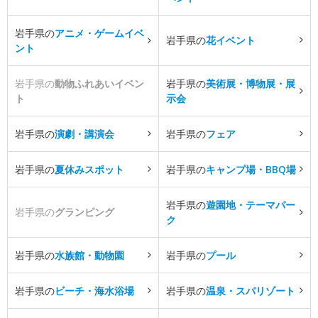
岩手県の
アニメ・ゲームイベ
岩手県の
花イベント
ント
岩手県の
動物ふれあいイベン
岩手県の
美術展・博物展・展
ト
示会
岩手県の
演劇・講演会
岩手県の
フェア
岩手県の
夏休みスポット
岩手県の
キャンプ場・BBQ場
岩手県の
遊園地・テーマパー
岩手県の
グランピング
ク
岩手県の
水族館・動物園
岩手県の
プール
岩手県の
ビーチ・海水浴場
岩手県の
温泉・スパリゾート