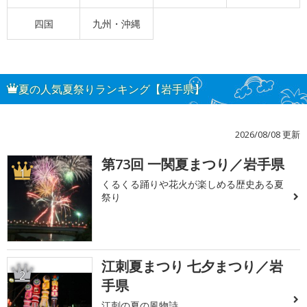
四国
九州・沖縄
夏の人気夏祭りランキング【岩手県】
2026/08/08 更新
第73回 一関夏まつり／岩手県
1
くるくる踊りや花火が楽しめる歴史ある夏
祭り
江刺夏まつり 七夕まつり／岩
2
手県
江刺の夏の風物詩