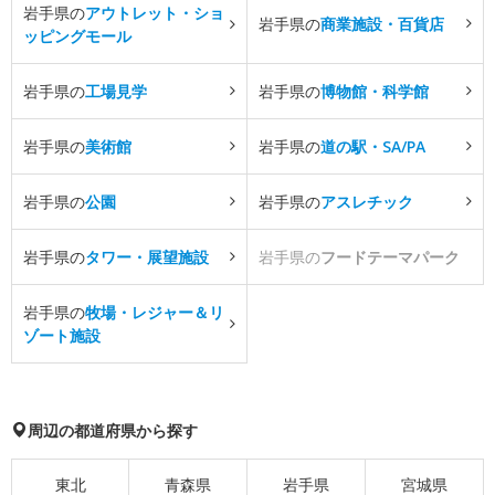
岩手県の
アウトレット・ショ
岩手県の
商業施設・百貨店
ッピングモール
岩手県の
工場見学
岩手県の
博物館・科学館
岩手県の
美術館
岩手県の
道の駅・SA/PA
岩手県の
公園
岩手県の
アスレチック
岩手県の
タワー・展望施設
岩手県の
フードテーマパーク
岩手県の
牧場・レジャー＆リ
ゾート施設
周辺の都道府県から探す
東北
青森県
岩手県
宮城県