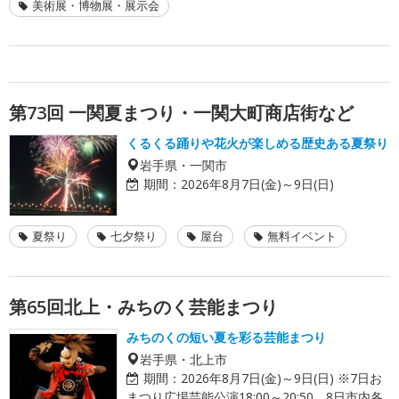
美術展・博物展・展示会
第73回 一関夏まつり・一関大町商店街など
くるくる踊りや花火が楽しめる歴史ある夏祭り
岩手県・一関市
期間：
2026年8月7日(金)～9日(日)
夏祭り
七夕祭り
屋台
無料イベント
第65回北上・みちのく芸能まつり
みちのくの短い夏を彩る芸能まつり
岩手県・北上市
期間：
2026年8月7日(金)～9日(日) ※7日お
まつり広場芸能公演18:00～20:50、8日市内各