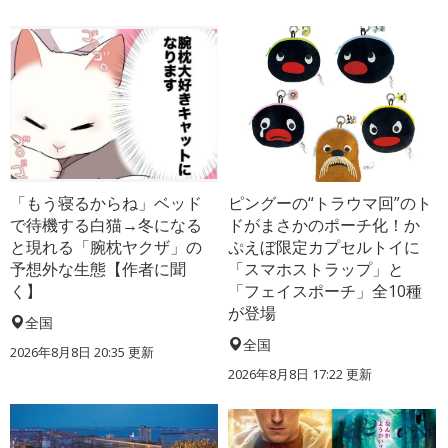
「もう寝るからね」ベッド
ピングーの“トラウマ回”のト
で待機する白猫→冬になる
ドがまさかのポーチ化！か
と現れる「腕枕ヤクザ」の
ぷえぼ限定カプセルトイに
予想外な生態【作者に聞
「スマホストラップ」と
く】
「フェイスポーチ」全10種
が登場
全国
全国
2026年8月8日 20:35
更新
2026年8月8日 17:22
更新