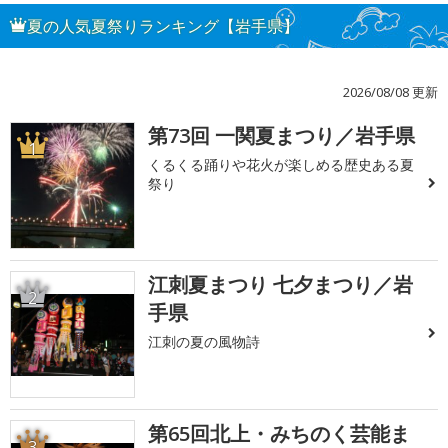
夏の人気夏祭りランキング【岩手県】
2026/08/08 更新
第73回 一関夏まつり／岩手県
1
くるくる踊りや花火が楽しめる歴史ある夏
祭り
江刺夏まつり 七夕まつり／岩
2
手県
江刺の夏の風物詩
第65回北上・みちのく芸能ま
3