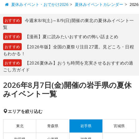
夏休みイベント・おでかけ2026
夏休みイベントカレンダー
20
今週末8/8(土)～8/9(日)開催の東北の夏休みイベント一
おすすめ
覧
【漫画】夏に読みたいおすすめの怖い話まとめ
おすすめ
【2026年版】全国の夏祭り注目27選。見どころ・日程
おすすめ
もわかる！
【2026夏休み】おうち時間を充実させるおすすめの過
おすすめ
ごし方ガイド
2026年8月7日(金)開催の岩手県の夏休
みイベント一覧
エリアを絞り込む
東北
青森県
岩手県
宮城県