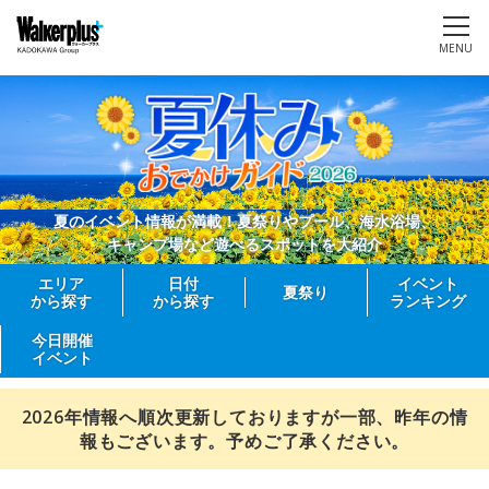
MENU
夏のイベント情報が満載！夏祭りやプール、海水浴場、
キャンプ場など遊べるスポットを大紹介
エリア
日付
イベント
夏祭り
から探す
から探す
ランキング
今日開催
イベント
2026年情報へ順次更新しておりますが一部、昨年の情
報もございます。予めご了承ください。