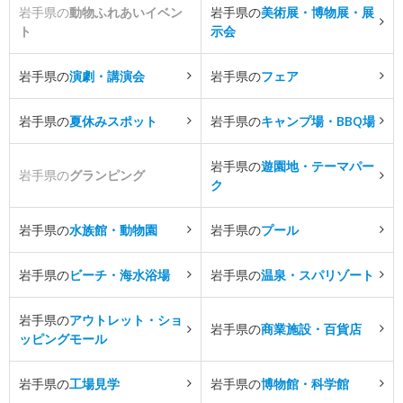
岩手県の
動物ふれあいイベン
岩手県の
美術展・博物展・展
ト
示会
岩手県の
演劇・講演会
岩手県の
フェア
岩手県の
夏休みスポット
岩手県の
キャンプ場・BBQ場
岩手県の
遊園地・テーマパー
岩手県の
グランピング
ク
岩手県の
水族館・動物園
岩手県の
プール
岩手県の
ビーチ・海水浴場
岩手県の
温泉・スパリゾート
岩手県の
アウトレット・ショ
岩手県の
商業施設・百貨店
ッピングモール
岩手県の
工場見学
岩手県の
博物館・科学館