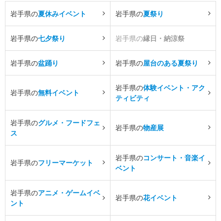
岩手県の
夏休みイベント
岩手県の
夏祭り
岩手県の
七夕祭り
岩手県の
縁日・納涼祭
岩手県の
盆踊り
岩手県の
屋台のある夏祭り
岩手県の
体験イベント・アク
岩手県の
無料イベント
ティビティ
岩手県の
グルメ・フードフェ
岩手県の
物産展
ス
岩手県の
コンサート・音楽イ
岩手県の
フリーマーケット
ベント
岩手県の
アニメ・ゲームイベ
岩手県の
花イベント
ント