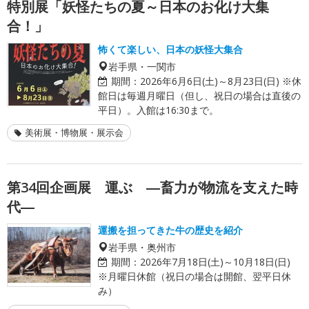
特別展「妖怪たちの夏～日本のお化け大集
合！」
怖くて楽しい、日本の妖怪大集合
岩手県・一関市
期間：
2026年6月6日(土)～8月23日(日) ※休
館日は毎週月曜日（但し、祝日の場合は直後の
平日）。入館は16:30まで。
美術展・博物展・展示会
第34回企画展 運ぶ ―畜力が物流を支えた時
代―
運搬を担ってきた牛の歴史を紹介
岩手県・奥州市
期間：
2026年7月18日(土)～10月18日(日)
※月曜日休館（祝日の場合は開館、翌平日休
み）