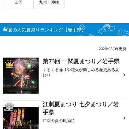
四国
九州・沖縄
夏の人気夏祭りランキング【岩手県】
2026/08/08 更新
第73回 一関夏まつり／岩手県
1
くるくる踊りや花火が楽しめる歴史ある夏
祭り
江刺夏まつり 七夕まつり／岩
2
手県
江刺の夏の風物詩