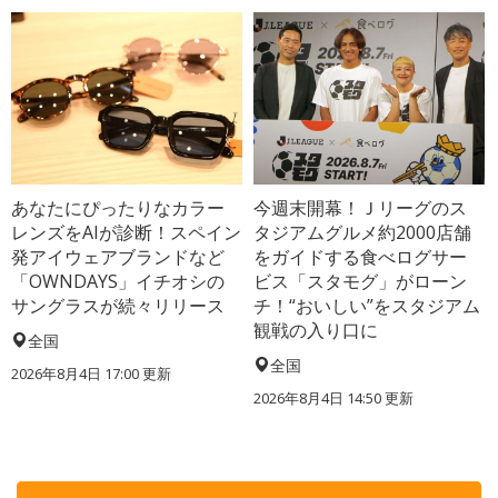
あなたにぴったりなカラー
今週末開幕！Ｊリーグのス
レンズをAIが診断！スペイン
タジアムグルメ約2000店舗
発アイウェアブランドなど
をガイドする食べログサー
「OWNDAYS」イチオシの
ビス「スタモグ」がローン
サングラスが続々リリース
チ！“おいしい”をスタジアム
観戦の入り口に
全国
全国
2026年8月4日 17:00
更新
2026年8月4日 14:50
更新