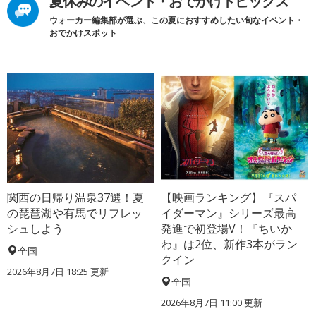
夏休みのイベント・おでかけトピックス
ウォーカー編集部が選ぶ、この夏におすすめしたい旬なイベント・
おでかけスポット
関西の日帰り温泉37選！夏
【映画ランキング】『スパ
の琵琶湖や有馬でリフレッ
イダーマン』シリーズ最高
シュしよう
発進で初登場V！『ちいか
わ』は2位、新作3本がラン
全国
クイン
2026年8月7日 18:25
更新
全国
2026年8月7日 11:00
更新