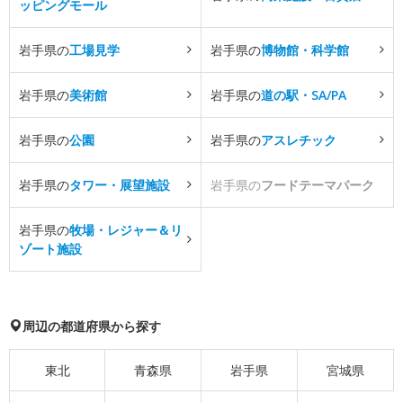
ッピングモール
岩手県の
工場見学
岩手県の
博物館・科学館
岩手県の
美術館
岩手県の
道の駅・SA/PA
岩手県の
公園
岩手県の
アスレチック
岩手県の
タワー・展望施設
岩手県の
フードテーマパーク
岩手県の
牧場・レジャー＆リ
ゾート施設
周辺の都道府県から探す
東北
青森県
岩手県
宮城県