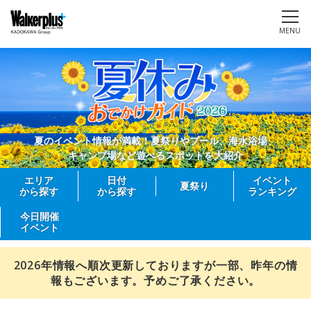
MENU
夏のイベント情報が満載！夏祭りやプール、海水浴場、
キャンプ場など遊べるスポットを大紹介
エリア
日付
イベント
夏祭り
から探す
から探す
ランキング
今日開催
イベント
2026年情報へ順次更新しておりますが一部、昨年の情
報もございます。予めご了承ください。