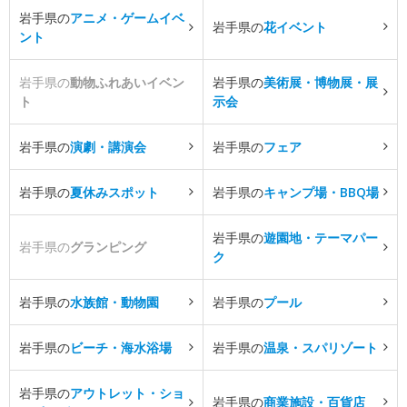
岩手県の
アニメ・ゲームイベ
岩手県の
花イベント
ント
岩手県の
動物ふれあいイベン
岩手県の
美術展・博物展・展
ト
示会
岩手県の
演劇・講演会
岩手県の
フェア
岩手県の
夏休みスポット
岩手県の
キャンプ場・BBQ場
岩手県の
遊園地・テーマパー
岩手県の
グランピング
ク
岩手県の
水族館・動物園
岩手県の
プール
岩手県の
ビーチ・海水浴場
岩手県の
温泉・スパリゾート
岩手県の
アウトレット・ショ
岩手県の
商業施設・百貨店