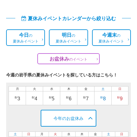
夏休みイベントカレンダーから絞り込む
今日
明日
今週末
の
の
の
夏休みイベント
夏休みイベント
夏休みイベント
お盆休み
の
イベント
今週の岩手県の夏休みイベントを探している方はこちら！
月
火
水
木
金
土
日
8/
8/
8/
8/
8/
8/
8/
3
4
5
6
7
8
9
今年のお盆休み
土
日
月
火
水
木
金
土
日