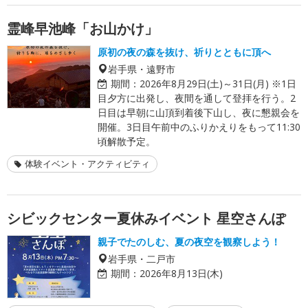
霊峰早池峰「お山かけ」
原初の夜の森を抜け、祈りとともに頂へ
岩手県・遠野市
期間：
2026年8月29日(土)～31日(月) ※1日
目夕方に出発し、夜間を通して登拝を行う。2
日目は早朝に山頂到着後下山し、夜に懇親会を
開催。3日目午前中のふりかえりをもって11:30
頃解散予定。
体験イベント・アクティビティ
シビックセンター夏休みイベント 星空さんぽ
親子でたのしむ、夏の夜空を観察しよう！
岩手県・二戸市
期間：
2026年8月13日(木)