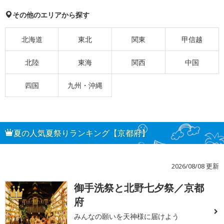
その他のエリアから探す
北海道
東北
関東
甲信越
北陸
東海
関西
中国
四国
九州・沖縄
夏の人気夏祭りランキング【京都府】
2026/08/08 更新
御手洗祭と北野七夕祭／京都
1
府
みんなの願いを天神様に届けよう