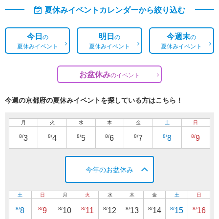
夏休みイベントカレンダーから絞り込む
今日
明日
今週末
の
の
の
夏休みイベント
夏休みイベント
夏休みイベント
お盆休み
の
イベント
今週の京都府の夏休みイベントを探している方はこちら！
月
火
水
木
金
土
日
8/
8/
8/
8/
8/
8/
8/
3
4
5
6
7
8
9
今年のお盆休み
土
日
月
火
水
木
金
土
日
8/
8/
8/
8/
8/
8/
8/
8/
8/
8
9
10
11
12
13
14
15
16