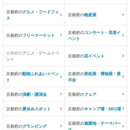
京都府の
グルメ・フードフェ
京都府の
物産展
ス
京都府の
コンサート・音楽イ
京都府の
フリーマーケット
ベント
京都府の
アニメ・ゲームイベ
京都府の
花イベント
ント
京都府の
動物ふれあいイベン
京都府の
美術展・博物展・展
ト
示会
京都府の
演劇・講演会
京都府の
フェア
京都府の
夏休みスポット
京都府の
キャンプ場・BBQ場
京都府の
遊園地・テーマパー
京都府の
グランピング
ク