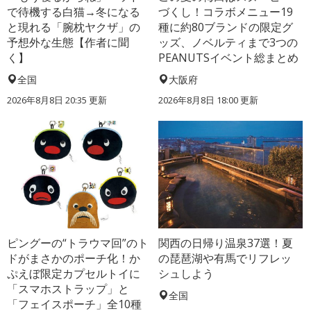
で待機する白猫→冬になる
づくし！コラボメニュー19
と現れる「腕枕ヤクザ」の
種に約80ブランドの限定グ
予想外な生態【作者に聞
ッズ、ノベルティまで3つの
く】
PEANUTSイベント総まとめ
全国
大阪府
2026年8月8日 20:35
更新
2026年8月8日 18:00
更新
ピングーの“トラウマ回”のト
関西の日帰り温泉37選！夏
ドがまさかのポーチ化！か
の琵琶湖や有馬でリフレッ
ぷえぼ限定カプセルトイに
シュしよう
「スマホストラップ」と
全国
「フェイスポーチ」全10種