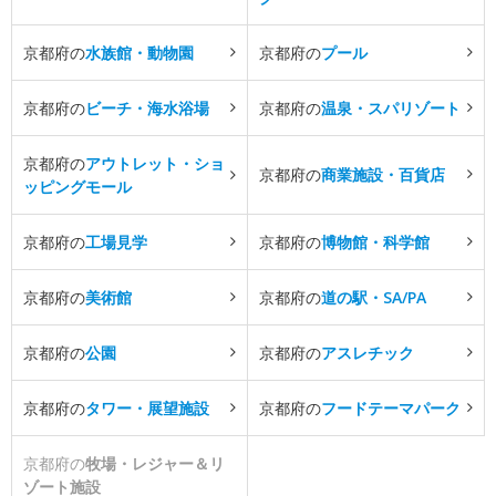
京都府の
水族館・動物園
京都府の
プール
京都府の
ビーチ・海水浴場
京都府の
温泉・スパリゾート
京都府の
アウトレット・ショ
京都府の
商業施設・百貨店
ッピングモール
京都府の
工場見学
京都府の
博物館・科学館
京都府の
美術館
京都府の
道の駅・SA/PA
京都府の
公園
京都府の
アスレチック
京都府の
タワー・展望施設
京都府の
フードテーマパーク
京都府の
牧場・レジャー＆リ
ゾート施設