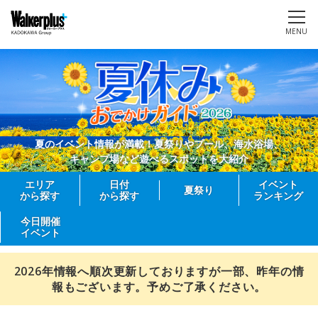
MENU
夏のイベント情報が満載！夏祭りやプール、海水浴場、
キャンプ場など遊べるスポットを大紹介
エリア
日付
イベント
夏祭り
から探す
から探す
ランキング
今日開催
イベント
2026年情報へ順次更新しておりますが一部、昨年の情
報もございます。予めご了承ください。