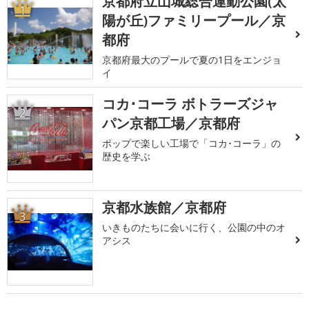
京都府立山城総合運動公園(太
1
陽が丘)ファミリープール／京
都府
京都府最大のプールで夏の1日をエンジョ
イ
コカ･コーラ ボトラーズジャ
2
パン京都工場／京都府
ポップで楽しい工場で「コカ･コーラ」の
歴史を学ぶ
京都水族館／京都府
3
いきものたちに会いに行く、公園の中のオ
アシス