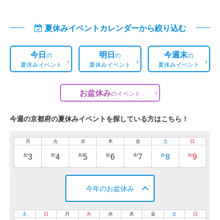
夏休みイベントカレンダーから絞り込む
今日
明日
今週末
の
の
の
夏休みイベント
夏休みイベント
夏休みイベント
お盆休み
の
イベント
今週の京都府の夏休みイベントを探している方はこちら！
月
火
水
木
金
土
日
8/
8/
8/
8/
8/
8/
8/
3
4
5
6
7
8
9
今年のお盆休み
土
日
月
火
水
木
金
土
日