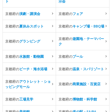
ト
示会
京都府の
演劇・講演会
京都府の
フェア
京都府の
夏休みスポット
京都府の
キャンプ場・BBQ場
京都府の
遊園地・テーマパー
京都府の
グランピング
ク
京都府の
水族館・動物園
京都府の
プール
京都府の
ビーチ・海水浴場
京都府の
温泉・スパリゾート
京都府の
アウトレット・ショ
京都府の
商業施設・百貨店
ッピングモール
京都府の
工場見学
京都府の
博物館・科学館
京都府の
美術館
京都府の
道の駅・SA/PA