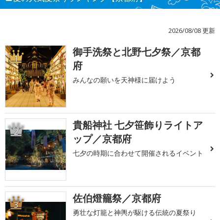
2026/08/08 更新
御手洗祭と北野七夕祭／京都
1
府
みんなの願いを天神様に届けよう
貴船神社 七夕笹飾りライトア
2
ップ／京都府
七夕の時期に合わせて開催されるイベント
佐伯燈籠祭／京都府
3
勇壮な灯籠と神輿が駆ける伝統の夏祭り