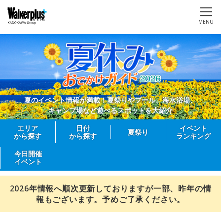
MENU
夏のイベント情報が満載！夏祭りやプール、海水浴場、
キャンプ場など遊べるスポットを大紹介
エリア
日付
イベント
夏祭り
から探す
から探す
ランキング
今日開催
イベント
2026年情報へ順次更新しておりますが一部、昨年の情
報もございます。予めご了承ください。