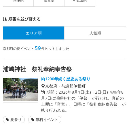
兵庫県
奈良県
和歌山県
順番を並び替える
エリア順
人気順
59
京都府の夏イベント
件ヒットしました
浦嶋神社 祭礼奉納奉告祭
約1200年続く歴史ある祭り
京都府・与謝郡伊根町
期間：
2026年8月1日(土)・2日(日) ※毎年8
月7日に浦嶋神社の「例祭」が行われ、直前の
土曜に「宵宮」、日曜に「祭礼奉納奉告祭」が
執り行われる。
夏祭り
無料イベント