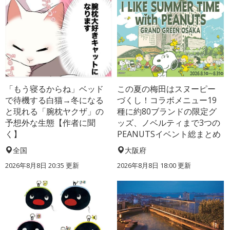
「もう寝るからね」ベッド
この夏の梅田はスヌーピー
で待機する白猫→冬になる
づくし！コラボメニュー19
と現れる「腕枕ヤクザ」の
種に約80ブランドの限定グ
予想外な生態【作者に聞
ッズ、ノベルティまで3つの
く】
PEANUTSイベント総まとめ
全国
大阪府
2026年8月8日 20:35
更新
2026年8月8日 18:00
更新