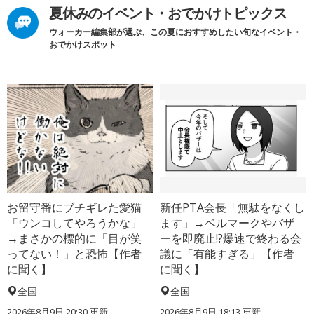
夏休みのイベント・おでかけトピックス
ウォーカー編集部が選ぶ、この夏におすすめしたい旬なイベント・
おでかけスポット
お留守番にブチギレた愛猫
新任PTA会長「無駄をなくし
「ウンコしてやろうかな」
ます」→ベルマークやバザ
→まさかの標的に「目が笑
ーを即廃止!?爆速で終わる会
ってない！」と恐怖【作者
議に「有能すぎる」【作者
に聞く】
に聞く】
全国
全国
2026年8月9日 20:30
更新
2026年8月9日 18:13
更新