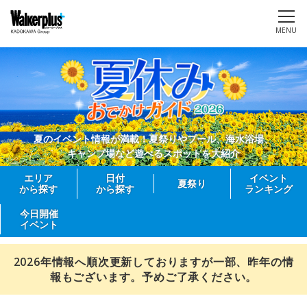
MENU
夏のイベント情報が満載！夏祭りやプール、海水浴場、
キャンプ場など遊べるスポットを大紹介
エリア
日付
イベント
夏祭り
から探す
から探す
ランキング
今日開催
イベント
2026年情報へ順次更新しておりますが一部、昨年の情
報もございます。予めご了承ください。