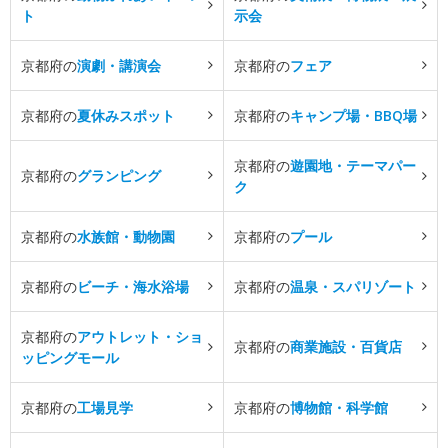
ト
示会
京都府の
演劇・講演会
京都府の
フェア
京都府の
夏休みスポット
京都府の
キャンプ場・BBQ場
京都府の
遊園地・テーマパー
京都府の
グランピング
ク
京都府の
水族館・動物園
京都府の
プール
京都府の
ビーチ・海水浴場
京都府の
温泉・スパリゾート
京都府の
アウトレット・ショ
京都府の
商業施設・百貨店
ッピングモール
京都府の
工場見学
京都府の
博物館・科学館