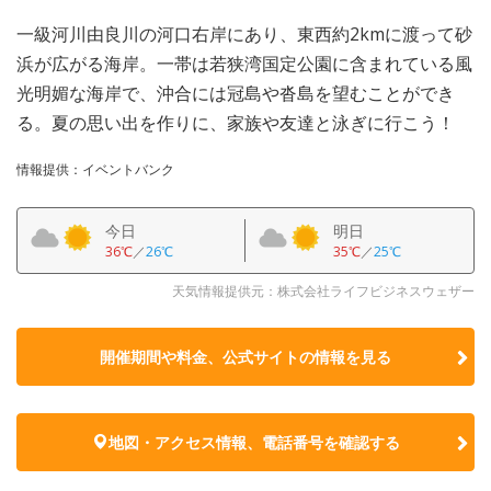
一級河川由良川の河口右岸にあり、東西約2kmに渡って砂
浜が広がる海岸。一帯は若狭湾国定公園に含まれている風
光明媚な海岸で、沖合には冠島や沓島を望むことができ
る。夏の思い出を作りに、家族や友達と泳ぎに行こう！
情報提供：イベントバンク
今日
明日
36℃
／
26℃
35℃
／
25℃
天気情報提供元：株式会社ライフビジネスウェザー
開催期間や料金、公式サイトの
情報を見る
地図・アクセス情報、電話番号を確認する