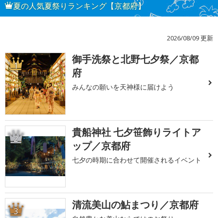
夏の人気夏祭りランキング【京都府】
2026/08/09 更新
御手洗祭と北野七夕祭／京都
1
府
みんなの願いを天神様に届けよう
貴船神社 七夕笹飾りライトア
2
ップ／京都府
七夕の時期に合わせて開催されるイベント
清流美山の鮎まつり／京都府
3