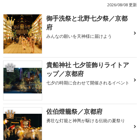
2026/08/08 更新
御手洗祭と北野七夕祭／京都
1
府
みんなの願いを天神様に届けよう
貴船神社 七夕笹飾りライトア
2
ップ／京都府
七夕の時期に合わせて開催されるイベント
佐伯燈籠祭／京都府
3
勇壮な灯籠と神輿が駆ける伝統の夏祭り