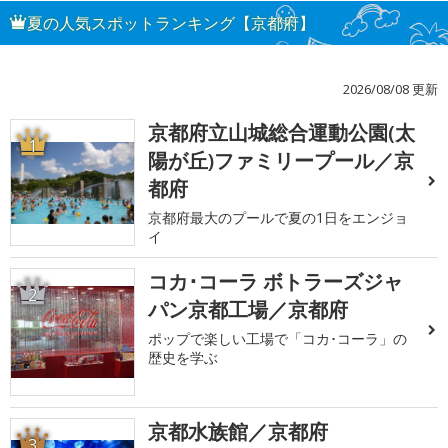
夏の人気スポットランキング【京都府】
2026/08/08 更新
京都府立山城総合運動公園(太
1
陽が丘)ファミリープール／京
都府
京都府最大のプールで夏の1日をエンジョ
イ
コカ･コーラ ボトラーズジャ
2
パン京都工場／京都府
ポップで楽しい工場で「コカ･コーラ」の
歴史を学ぶ
京都水族館／京都府
3