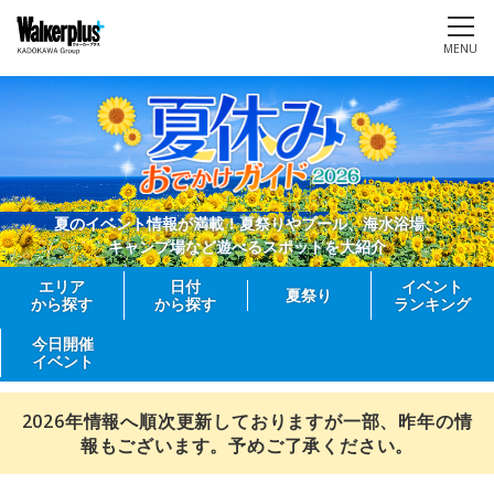
MENU
夏のイベント情報が満載！夏祭りやプール、海水浴場、
キャンプ場など遊べるスポットを大紹介
エリア
日付
イベント
夏祭り
から探す
から探す
ランキング
今日開催
イベント
2026年情報へ順次更新しておりますが一部、昨年の情
報もございます。予めご了承ください。