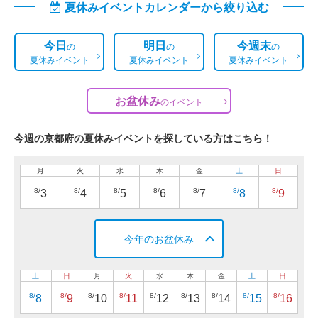
夏休みイベントカレンダーから絞り込む
今日
明日
今週末
の
の
の
夏休みイベント
夏休みイベント
夏休みイベント
お盆休み
の
イベント
今週の京都府の夏休みイベントを探している方はこちら！
月
火
水
木
金
土
日
8/
8/
8/
8/
8/
8/
8/
3
4
5
6
7
8
9
今年のお盆休み
土
日
月
火
水
木
金
土
日
8/
8/
8/
8/
8/
8/
8/
8/
8/
8
9
10
11
12
13
14
15
16