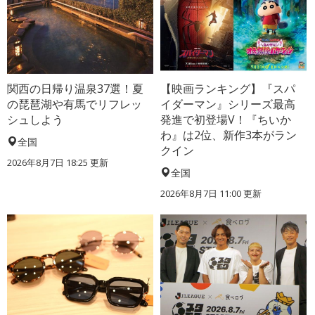
関西の日帰り温泉37選！夏
【映画ランキング】『スパ
の琵琶湖や有馬でリフレッ
イダーマン』シリーズ最高
シュしよう
発進で初登場V！『ちいか
わ』は2位、新作3本がラン
全国
クイン
2026年8月7日 18:25
更新
全国
2026年8月7日 11:00
更新