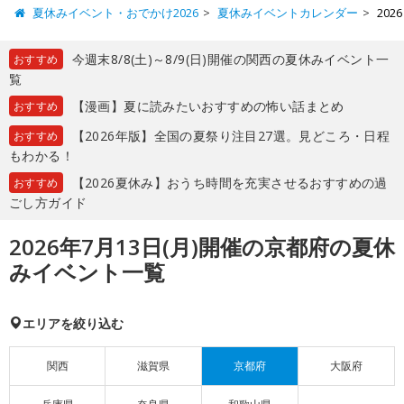
夏休みイベント・おでかけ2026
夏休みイベントカレンダー
20
今週末8/8(土)～8/9(日)開催の関西の夏休みイベント一
おすすめ
覧
【漫画】夏に読みたいおすすめの怖い話まとめ
おすすめ
【2026年版】全国の夏祭り注目27選。見どころ・日程
おすすめ
もわかる！
【2026夏休み】おうち時間を充実させるおすすめの過
おすすめ
ごし方ガイド
2026年7月13日(月)開催の京都府の夏休
みイベント一覧
エリアを絞り込む
関西
滋賀県
京都府
大阪府