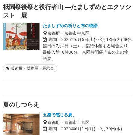
祇園祭後祭と役行者山 ―たましずめとエクソシ
スト―展
たましずめの祈りと布の物語
京都府・京都市中京区
期間：
2026年6月6日(土)～8月18日(火) ※休
館日は7月4日（土）。臨時休館する場合あり。
最終入館18時30分。※同時開催「布の上の物
語展」
美術展・博物展・展示会
夏のしつらえ
五感で感じる夏。
京都府・京都市上京区
期間：
2026年6月1日(月)～9月30日(水)