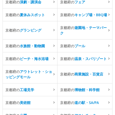
京都府の
演劇・講演会
京都府の
フェア
京都府の
夏休みスポット
京都府の
キャンプ場・BBQ場
京都府の
遊園地・テーマパー
京都府の
グランピング
ク
京都府の
水族館・動物園
京都府の
プール
京都府の
ビーチ・海水浴場
京都府の
温泉・スパリゾート
京都府の
アウトレット・ショ
京都府の
商業施設・百貨店
ッピングモール
京都府の
工場見学
京都府の
博物館・科学館
京都府の
美術館
京都府の
道の駅・SA/PA