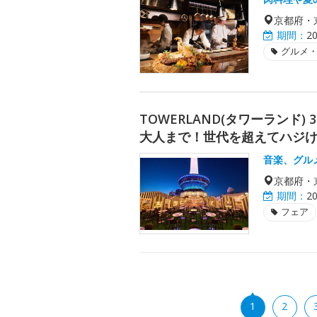
京都府・
期間：
2
グルメ
TOWERLAND(タワーランド
大人まで！世代を超えてハジ
音楽、グル
京都府・
期間：
2
フェア
1
2