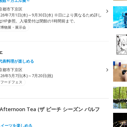
族館～カエル展～
京都市下京区
026年7月1日(水)～9月30日(水) ※日により異なるため詳し
はHP参照。入場受付は閉館の1時間前まで。
・博物展・展示会
ェ
代表料理が楽しめる
京都市下京区
026年5月7日(木)～7月20日(祝)
・フードフェス
it Afternoon Tea (ザ ピーチ シーズン パルフ
スイーツを楽しめる