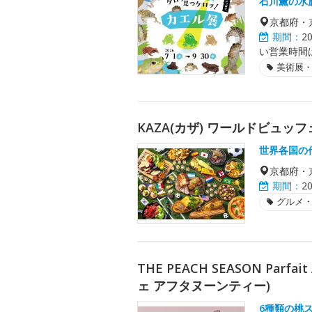
石川薫の水
京都府・
期間：
2
い営業時間
美術展
KAZA(カザ) ワールドビュッフ
世界各国の
京都府・
期間：
2
グルメ
THE PEACH SEASON Parfa
ェ アフタヌーンティー)
6種類の桃