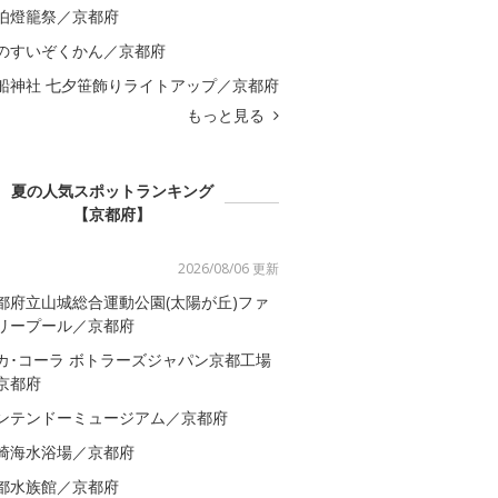
伯燈籠祭／京都府
のすいぞくかん／京都府
船神社 七夕笹飾りライトアップ／京都府
もっと見る
夏の人気スポットランキング
【京都府】
2026/08/06 更新
都府立山城総合運動公園(太陽が丘)ファ
リープール／京都府
カ･コーラ ボトラーズジャパン京都工場
京都府
ンテンドーミュージアム／京都府
崎海水浴場／京都府
都水族館／京都府