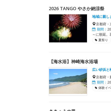
2026 TANGO やさか納涼祭
地域に親し
京都府・
期間：
2
～に順延。
夏祭り
【海水浴】神崎海水浴場
広い砂浜と
京都府・
期間：
2
体験イ