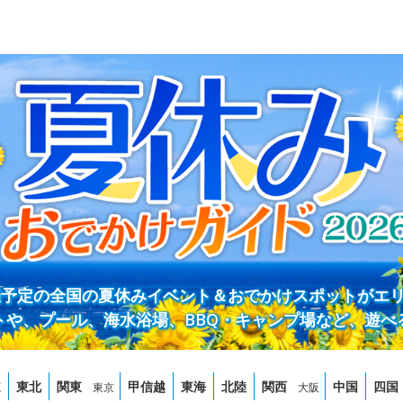
開催予定の全国の夏休みイベント＆おでかけスポットがエ
トや、プール、海水浴場、BBQ・キャンプ場など、遊べ
道
東北
関東
甲信越
東海
北陸
関西
中国
四国
東京
大阪