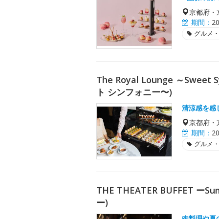
京都府・
期間：
2
グルメ
The Royal Lounge ～Sw
ト シンフォニー〜)
清涼感を感
京都府・
期間：
2
グルメ
THE THEATER BUFFET
ー)
肉料理や夏