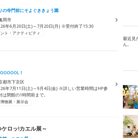
りの寺門前にそよぐききょう園
亀岡市
026年6月20日(土)～7月20日(月) ※受付終了15:30
ベント・アクティビティ
最近見
ん。
OOOOOL！
京都市下京区
026年7月11日(土)～9月4日(金) ※詳しい営業時間はHP参
付は閉館の1時間前まで。
・博物展・展示会
つケロッ!カエル展～