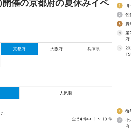
(土)開催の京都府の夏休みイベ
御
1
佐
2
貴
3
第
4
府
2
5
京都府
大阪府
兵庫県
T
人気順
御
1
した
全 54 件中 1 〜 10 件
七
2
府