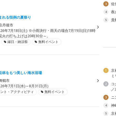
佐
3
夜
4
まれる恒例の夏祭り
貴
5
京丹後市
026年7月18日(土) ※小雨決行・雨天の場合7月19日(日)18時
花火の打ち上げは20時30分～。
縁日・納涼祭
無料イベント
京
1
松林をもつ美しい海水浴場
ミ
舞鶴市
コ
2
026年7月1日(水)～8月31日(月)
／
ベント・アクティビティ
無料イベント
ニ
3
神
4
京
5