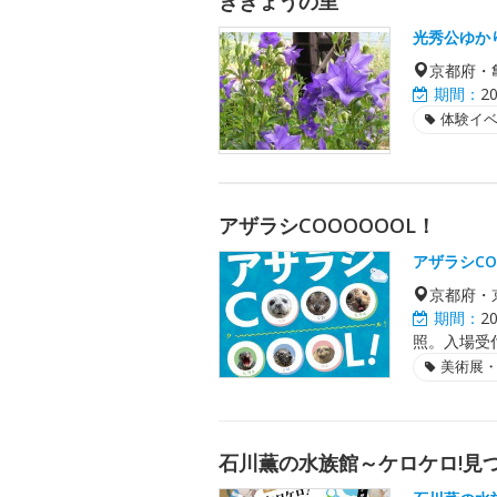
ききょうの里
光秀公ゆか
京都府・
期間：
2
体験イ
アザラシCOOOOOOL！
アザラシCO
京都府・
期間：
2
照。入場受
美術展
石川薫の水族館～ケロケロ!見