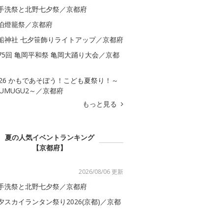
手洗祭と北野七夕祭／京都府
伯燈籠祭／京都府
船神社 七夕笹飾りライトアップ／京都府
75回 亀岡平和祭 亀岡大踊り大会／京都
026 かもであそぼう！こども夏祭り！～
SUMUGU2～／京都府
もっと見る
夏の人気イベントランキング
【京都府】
2026/08/06 更新
手洗祭と北野七夕祭／京都府
夕スカイランタン祭り2026(京都)／京都