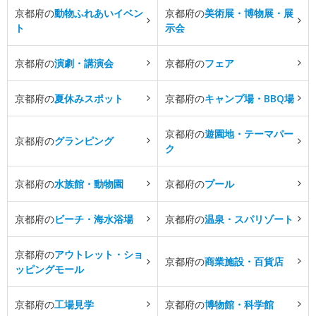
京都府の
動物ふれあいイベン
京都府の
美術展・博物展・展
ト
示会
京都府の
演劇・講演会
京都府の
フェア
京都府の
夏休みスポット
京都府の
キャンプ場・BBQ場
京都府の
遊園地・テーマパー
京都府の
グランピング
ク
京都府の
水族館・動物園
京都府の
プール
京都府の
ビーチ・海水浴場
京都府の
温泉・スパリゾート
京都府の
アウトレット・ショ
京都府の
商業施設・百貨店
ッピングモール
京都府の
工場見学
京都府の
博物館・科学館