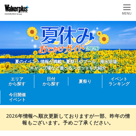
MENU
夏のイベント情報が満載！夏祭りやプール、海水浴場、
キャンプ場など遊べるスポットを大紹介
エリア
日付
イベント
夏祭り
から探す
から探す
ランキング
今日開催
イベント
2026年情報へ順次更新しておりますが一部、昨年の情
報もございます。予めご了承ください。