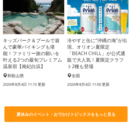
キッズパーク＆プールで遊
冷やすと缶に“沖縄の海”が出
んで豪華バイキングも堪
現、オリオン夏限定
能！ファミリー旅の願いを
「BEACH CHILL」が公式通
叶える2つの最旬プレミアム
販で大人気！夏限定クラフ
温泉宿【南紀白浜】
ト2種も登場
和歌山県
全国
2026年8月4日 11:13
更新
2026年8月4日 11:00
更新
夏休みのイベント・おでかけトピックスをもっと見る