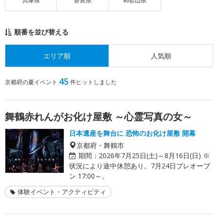
兵庫県
奈良県
和歌山県
順番を並び替える
エリア順
人気順
45
京都府の夏イベント
件ヒットしました
舞鶴赤れんがお化け屋敷 ～心霊写真の女～
日本遺産を舞台に 恐怖のお化け屋敷 開幕
京都府・舞鶴市
期間：
2026年7月25日(土)～8月16日(日) ※
状況により途中休憩あり。7月24日プレオープ
ン 17:00～。
体験イベント・アクティビティ