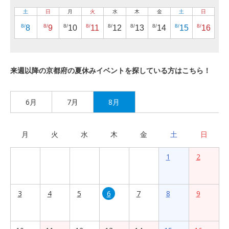
土
日
月
火
水
木
金
土
日
8/
8/
8/
8/
8/
8/
8/
8/
8/
8
9
10
11
12
13
14
15
16
来週以降の京都府の夏休みイベントを探している方はこちら！
6月
7月
8月
月
火
水
木
金
土
日
1
2
3
4
5
6
7
8
9