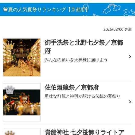
夏の人気夏祭りランキング【京都府】
2026/08/06 更新
御手洗祭と北野七夕祭／京都
1
府
みんなの願いを天神様に届けよう
佐伯燈籠祭／京都府
2
勇壮な灯籠と神輿が駆ける伝統の夏祭り
貴船神社 七夕笹飾りライトア