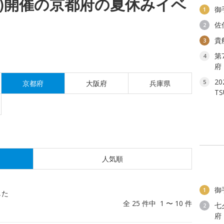
(月)開催の京都府の夏休みイベ
御
1
佐
2
貴
3
第
4
府
2
5
京都府
大阪府
兵庫県
T
人気順
御
1
した
全 25 件中 1 〜 10 件
七
2
府