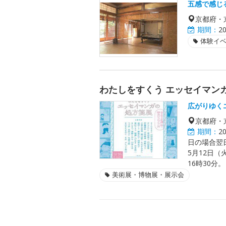
五感で感じ
京都府・
期間：
2
体験イ
わたしをすくう エッセイマン
広がりゆく
京都府・
期間：
2
日の場合翌日
5月12日（
16時30分。
美術展・博物展・展示会