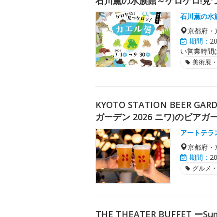
石川薫の水族館～ケロケロ!見
石川薫の水
京都府・
期間：
2
い営業時間
美術展
KYOTO STATION BEER G
ガーデン 2026 ニワ)のビアガ
アートテラ
京都府・
期間：
2
グルメ
THE THEATER BUFFET