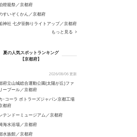
伯燈籠祭／京都府
のすいぞくかん／京都府
船神社 七夕笹飾りライトアップ／京都府
もっと見る
夏の人気スポットランキング
【京都府】
2026/08/06 更新
都府立山城総合運動公園(太陽が丘)ファ
リープール／京都府
カ･コーラ ボトラーズジャパン京都工場
京都府
ンテンドーミュージアム／京都府
崎海水浴場／京都府
都水族館／京都府