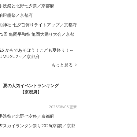
手洗祭と北野七夕祭／京都府
伯燈籠祭／京都府
船神社 七夕笹飾りライトアップ／京都府
75回 亀岡平和祭 亀岡大踊り大会／京都
026 かもであそぼう！こども夏祭り！～
SUMUGU2～／京都府
もっと見る
夏の人気イベントランキング
【京都府】
2026/08/06 更新
手洗祭と北野七夕祭／京都府
夕スカイランタン祭り2026(京都)／京都