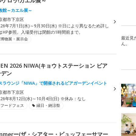
つケロッ!カエル展～
族館～カエル展～
京都市下京区
026年7月1日(水)～9月30日(水) ※日により異なるため詳し
はHP参照。入場受付は閉館の1時間前まで。
最近見
・博物展・展示会
ん。
ARDEN 2026 NIWA(キョウトステーション ビア
ーデン
スラウンジ「NIWA」で開催されるビアガーデンイベント
京都市下京区
026年8月12日(水)～10月4日(日) ※休み：なし
・フードフェス
縁日・納涼祭
 ーSummerー(ザ・シアター・ビュッフェーサマー