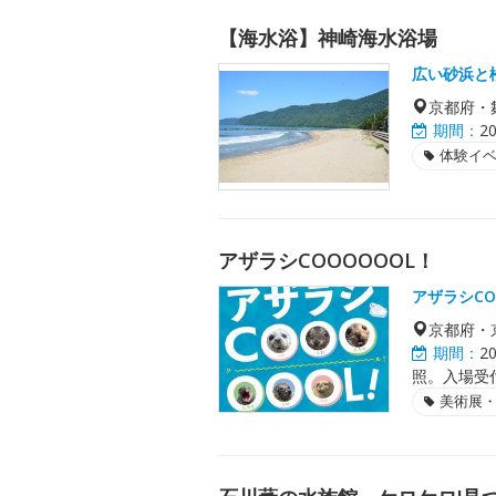
【海水浴】神崎海水浴場
広い砂浜と
京都府・
期間：
2
体験イ
アザラシCOOOOOOL！
アザラシCO
京都府・
期間：
2
照。入場受
美術展