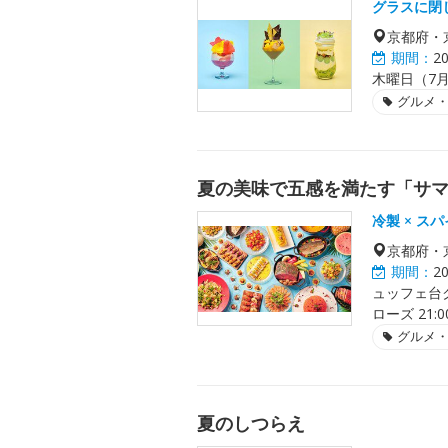
グラスに閉
京都府・
期間：
2
木曜日（7月
グルメ
夏の美味で五感を満たす「サ
冷製 × ス
京都府・
期間：
2
ュッフェ台ク
ローズ 21:
グルメ
夏のしつらえ