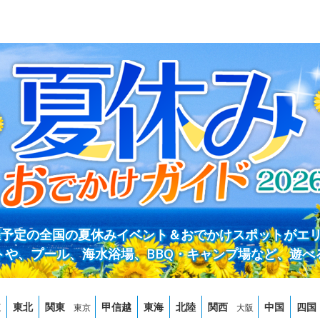
開催予定の全国の夏休みイベント＆おでかけスポットがエ
トや、プール、海水浴場、BBQ・キャンプ場など、遊べ
道
東北
関東
甲信越
東海
北陸
関西
中国
四国
東京
大阪