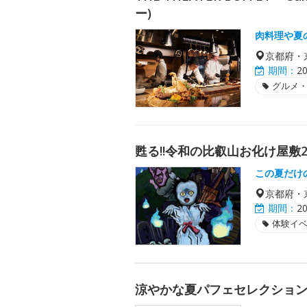
ー)
肉料理や夏
京都府・
期間：
2
グルメ
甦る!!令和の比叡山お化け屋敷2
この夏だけ
京都府・
期間：
2
体験イ
涼やかな夏パフェセレクショ