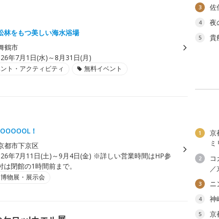
佐
3
夜
4
松林をもつ美しい海水浴場
貴
5
舞鶴市
026年7月1日(水)～8月31日(月)
ベント・アクティビティ
無料イベント
OOOOOL！
京
1
ミ
京都市下京区
026年7月11日(土)～9月4日(金) ※詳しい営業時間はHP参
コ
2
付は閉館の1時間前まで。
／
・博物展・展示会
ニ
3
神
4
京
5