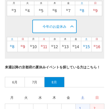
月
火
水
木
金
土
日
8/
8/
8/
8/
8/
8/
8/
3
4
5
6
7
8
9
今年のお盆休み
土
日
月
火
水
木
金
土
日
8/
8/
8/
8/
8/
8/
8/
8/
8/
8
9
10
11
12
13
14
15
16
来週以降の京都府の夏休みイベントを探している方はこちら！
6月
7月
8月
月
火
水
木
金
土
日
1
2