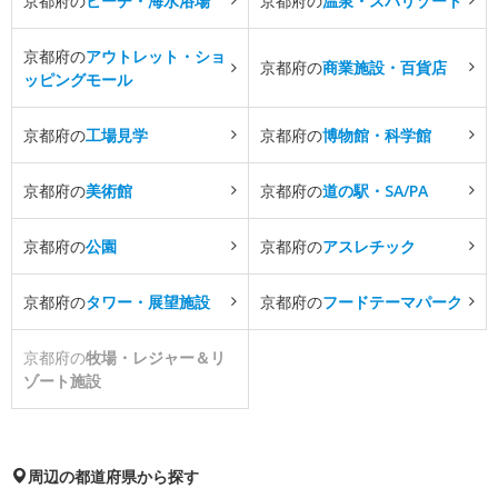
京都府の
ビーチ・海水浴場
京都府の
温泉・スパリゾート
京都府の
アウトレット・ショ
京都府の
商業施設・百貨店
ッピングモール
京都府の
工場見学
京都府の
博物館・科学館
京都府の
美術館
京都府の
道の駅・SA/PA
京都府の
公園
京都府の
アスレチック
京都府の
タワー・展望施設
京都府の
フードテーマパーク
京都府の
牧場・レジャー＆リ
ゾート施設
周辺の都道府県から探す