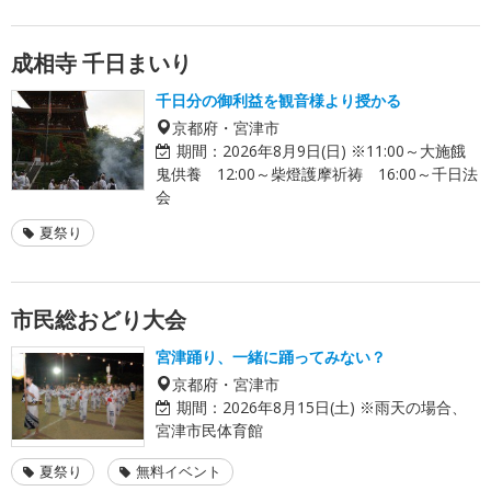
成相寺 千日まいり
千日分の御利益を観音様より授かる
京都府・宮津市
期間：
2026年8月9日(日) ※11:00～大施餓
鬼供養 12:00～柴燈護摩祈祷 16:00～千日法
会
夏祭り
市民総おどり大会
宮津踊り、一緒に踊ってみない？
京都府・宮津市
期間：
2026年8月15日(土) ※雨天の場合、
宮津市民体育館
夏祭り
無料イベント