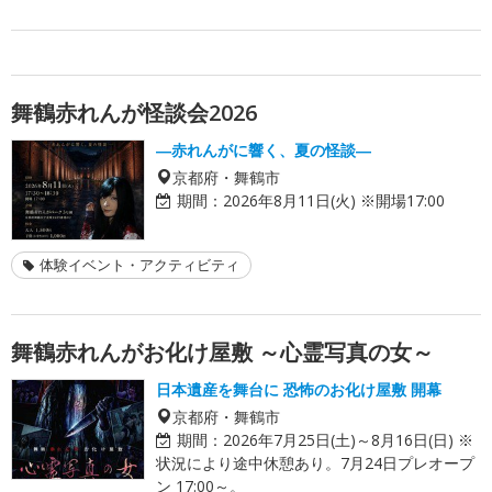
舞鶴赤れんが怪談会2026
―赤れんがに響く、夏の怪談―
京都府・舞鶴市
期間：
2026年8月11日(火) ※開場17:00
体験イベント・アクティビティ
舞鶴赤れんがお化け屋敷 ～心霊写真の女～
日本遺産を舞台に 恐怖のお化け屋敷 開幕
京都府・舞鶴市
期間：
2026年7月25日(土)～8月16日(日) ※
状況により途中休憩あり。7月24日プレオープ
ン 17:00～。