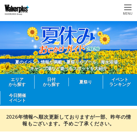
MENU
夏のイベント情報が満載！夏祭りやプール、海水浴場、
キャンプ場など遊べるスポットを大紹介
エリア
日付
イベント
夏祭り
から探す
から探す
ランキング
今日開催
イベント
2026年情報へ順次更新しておりますが一部、昨年の情
報もございます。予めご了承ください。