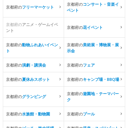
京都府の
コンサート・音楽イ
京都府の
フリーマーケット
ベント
京都府の
アニメ・ゲームイベ
京都府の
花イベント
ント
京都府の
動物ふれあいイベン
京都府の
美術展・博物展・展
ト
示会
京都府の
演劇・講演会
京都府の
フェア
京都府の
夏休みスポット
京都府の
キャンプ場・BBQ場
京都府の
遊園地・テーマパー
京都府の
グランピング
ク
京都府の
水族館・動物園
京都府の
プール