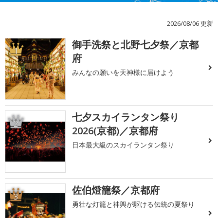
2026/08/06 更新
御手洗祭と北野七夕祭／京都
1
府
みんなの願いを天神様に届けよう
七夕スカイランタン祭り
2
2026(京都)／京都府
日本最大級のスカイランタン祭り
佐伯燈籠祭／京都府
3
勇壮な灯籠と神輿が駆ける伝統の夏祭り