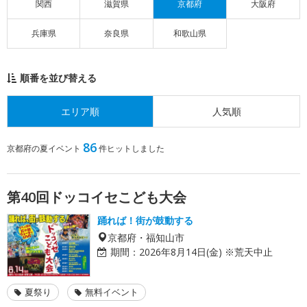
関西
滋賀県
京都府
大阪府
兵庫県
奈良県
和歌山県
順番を並び替える
エリア順
人気順
86
京都府の夏イベント
件ヒットしました
第40回ドッコイセこども大会
踊れば！街が鼓動する
京都府・福知山市
期間：
2026年8月14日(金) ※荒天中止
夏祭り
無料イベント