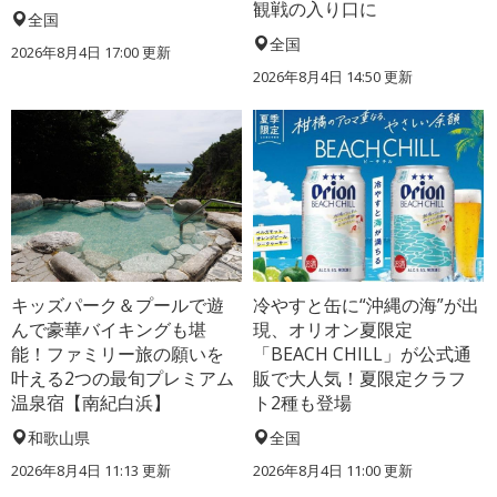
観戦の入り口に
全国
全国
2026年8月4日 17:00
更新
2026年8月4日 14:50
更新
キッズパーク＆プールで遊
冷やすと缶に“沖縄の海”が出
んで豪華バイキングも堪
現、オリオン夏限定
能！ファミリー旅の願いを
「BEACH CHILL」が公式通
叶える2つの最旬プレミアム
販で大人気！夏限定クラフ
温泉宿【南紀白浜】
ト2種も登場
和歌山県
全国
2026年8月4日 11:13
更新
2026年8月4日 11:00
更新