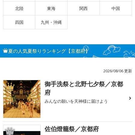
北陸
東海
関西
中国
四国
九州・沖縄
夏の人気夏祭りランキング【京都府】
2026/08/06 更新
御手洗祭と北野七夕祭／京都
1
府
みんなの願いを天神様に届けよう
佐伯燈籠祭／京都府
2