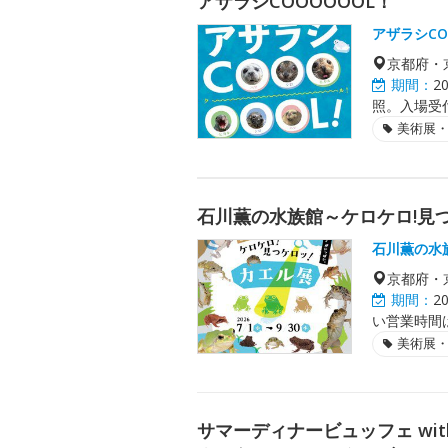
アザラシCOOOOOOL！
アザラシCO
京都府・
期間：
2
照。入場受
美術展
石川薫の水族館～ケロケロ!見
石川薫の水
京都府・
期間：
2
い営業時間
美術展
サマーディナービュッフェ wi