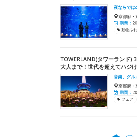
夜ならでは
京都府・
期間：
2
動物ふ
TOWERLAND(タワーランド
大人まで！世代を超えてハジ
音楽、グル
京都府・
期間：
2
フェア