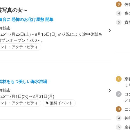
佐
3
霊写真の女～
夜
4
舞台に 恐怖のお化け屋敷 開幕
貴
5
舞鶴市
026年7月25日(土)～8月16日(日) ※状況により途中休憩あ
日プレオープン 17:00～。
ベント・アクティビティ
京
1
松林をもつ美しい海水浴場
ミ
舞鶴市
コ
2
026年7月1日(水)～8月31日(月)
／
ベント・アクティビティ
無料イベント
ニ
3
神
4
京
5