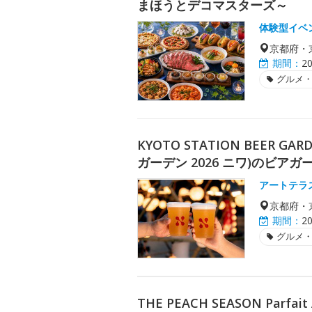
まほうとデコマスターズ～
体験型イベ
京都府・
期間：
2
グルメ
KYOTO STATION BEER G
ガーデン 2026 ニワ)のビアガ
アートテラ
京都府・
期間：
2
グルメ
THE PEACH SEASON Parfa