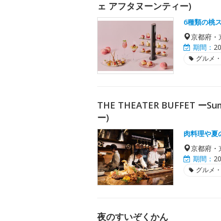
ェ アフタヌーンティー)
6種類の桃
京都府・
期間：
2
グルメ
THE THEATER BUFFET
ー)
肉料理や夏
京都府・
期間：
2
グルメ
夜のすいぞくかん