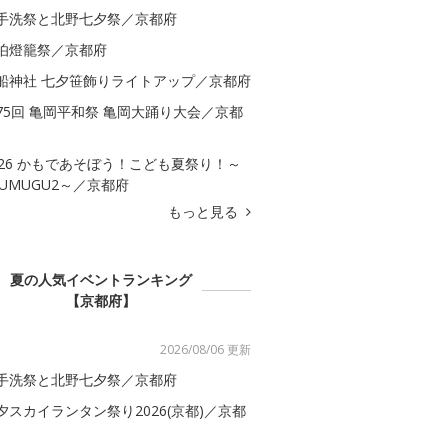
手洗祭と北野七夕祭／京都府
伯燈籠祭／京都府
船神社 七夕笹飾りライトアップ／京都府
75回 亀岡平和祭 亀岡大踊り大会／京都
026 かもであそぼう！こども夏祭り！～
SUMUGU2～／京都府
もっと見る
夏の人気イベントランキング
【京都府】
2026/08/06 更新
手洗祭と北野七夕祭／京都府
夕スカイランタン祭り2026(京都)／京都