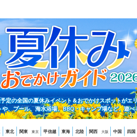
開催予定の全国の夏休みイベント＆おでかけスポットがエ
トや、プール、海水浴場、BBQ・キャンプ場など、遊べ
道
東北
関東
甲信越
東海
北陸
関西
中国
四国
東京
大阪