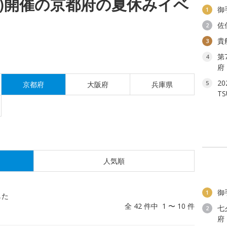
(水)開催の京都府の夏休みイベ
御
1
佐
2
貴
3
第
4
府
2
5
京都府
大阪府
兵庫県
T
人気順
御
1
した
全 42 件中 1 〜 10 件
七
2
府