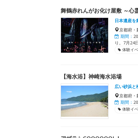
舞鶴赤れんがお化け屋敷 ～心
日本遺産を
京都府・
期間：
2
り。7月24
体験イ
【海水浴】神崎海水浴場
広い砂浜と
京都府・
期間：
2
体験イ