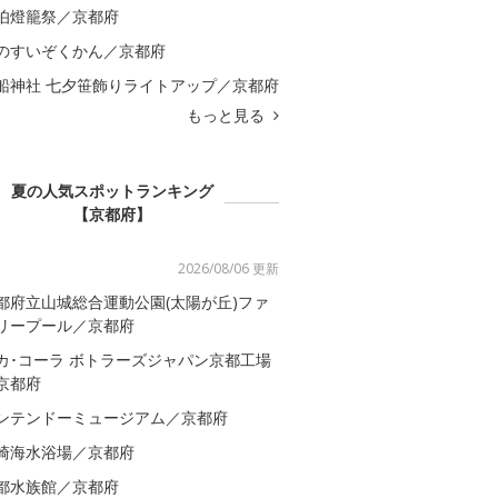
伯燈籠祭／京都府
のすいぞくかん／京都府
船神社 七夕笹飾りライトアップ／京都府
もっと見る
夏の人気スポットランキング
【京都府】
2026/08/06 更新
都府立山城総合運動公園(太陽が丘)ファ
リープール／京都府
カ･コーラ ボトラーズジャパン京都工場
京都府
ンテンドーミュージアム／京都府
崎海水浴場／京都府
都水族館／京都府