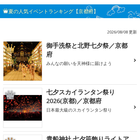
夏の人気イベントランキング【京都府】
2026/08/08 更新
御手洗祭と北野七夕祭／京都
1
府
みんなの願いを天神様に届けよう
七夕スカイランタン祭り
2
2026(京都)／京都府
日本最大級のスカイランタン祭り
貴船神社 七夕笹飾りライトア