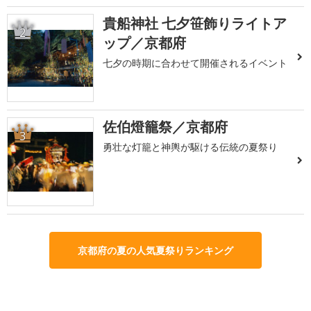
貴船神社 七夕笹飾りライトア
2
ップ／京都府
七夕の時期に合わせて開催されるイベント
佐伯燈籠祭／京都府
3
勇壮な灯籠と神輿が駆ける伝統の夏祭り
京都府の夏の人気夏祭りランキング