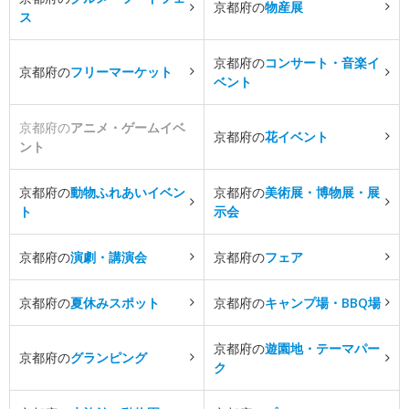
京都府の
物産展
ス
京都府の
コンサート・音楽イ
京都府の
フリーマーケット
ベント
京都府の
アニメ・ゲームイベ
京都府の
花イベント
ント
京都府の
動物ふれあいイベン
京都府の
美術展・博物展・展
ト
示会
京都府の
演劇・講演会
京都府の
フェア
京都府の
夏休みスポット
京都府の
キャンプ場・BBQ場
京都府の
遊園地・テーマパー
京都府の
グランピング
ク