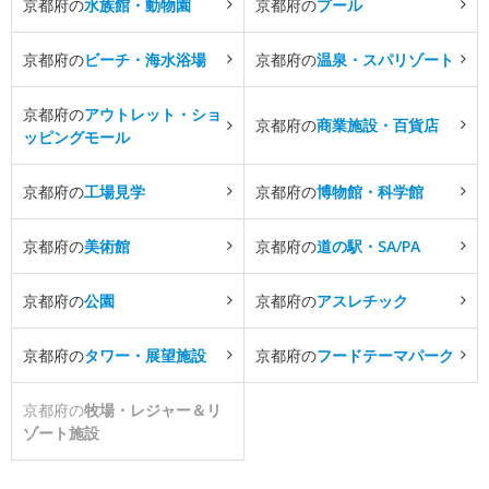
京都府の
水族館・動物園
京都府の
プール
京都府の
ビーチ・海水浴場
京都府の
温泉・スパリゾート
京都府の
アウトレット・ショ
京都府の
商業施設・百貨店
ッピングモール
京都府の
工場見学
京都府の
博物館・科学館
京都府の
美術館
京都府の
道の駅・SA/PA
京都府の
公園
京都府の
アスレチック
京都府の
タワー・展望施設
京都府の
フードテーマパーク
京都府の
牧場・レジャー＆リ
ゾート施設