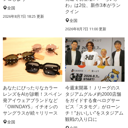
わ』は2位、新作3本がラン
全国
クイン
2026年8月7日 18:25
更新
全国
2026年8月7日 11:00
更新
あなたにぴったりなカラー
今週末開幕！Ｊリーグのス
レンズをAIが診断！スペイン
タジアムグルメ約2000店舗
発アイウェアブランドなど
をガイドする食べログサー
「OWNDAYS」イチオシの
ビス「スタモグ」がローン
サングラスが続々リリース
チ！“おいしい”をスタジアム
観戦の入り口に
全国