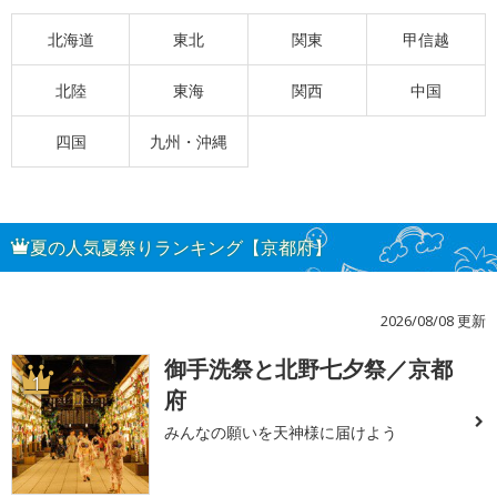
北海道
東北
関東
甲信越
北陸
東海
関西
中国
四国
九州・沖縄
夏の人気夏祭りランキング【京都府】
2026/08/08 更新
御手洗祭と北野七夕祭／京都
1
府
みんなの願いを天神様に届けよう