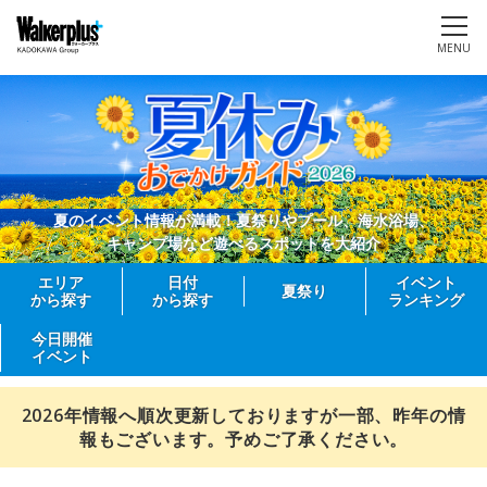
MENU
夏のイベント情報が満載！夏祭りやプール、海水浴場、
キャンプ場など遊べるスポットを大紹介
エリア
日付
イベント
夏祭り
から探す
から探す
ランキング
今日開催
イベント
2026年情報へ順次更新しておりますが一部、昨年の情
報もございます。予めご了承ください。