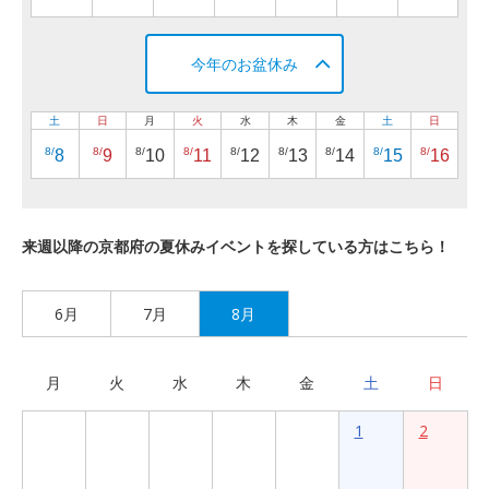
今年のお盆休み
土
日
月
火
水
木
金
土
日
8/
8/
8/
8/
8/
8/
8/
8/
8/
8
9
10
11
12
13
14
15
16
来週以降の京都府の夏休みイベントを探している方はこちら！
6月
7月
8月
月
火
水
木
金
土
日
1
2