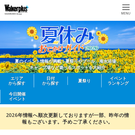
MENU
夏のイベント情報が満載！夏祭りやプール、海水浴場、
キャンプ場など遊べるスポットを大紹介
エリア
日付
イベント
夏祭り
から探す
から探す
ランキング
今日開催
イベント
2026年情報へ順次更新しておりますが一部、昨年の情
報もございます。予めご了承ください。