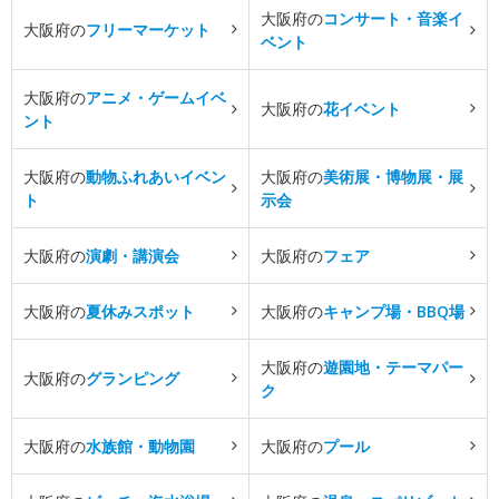
大阪府の
コンサート・音楽イ
大阪府の
フリーマーケット
ベント
大阪府の
アニメ・ゲームイベ
大阪府の
花イベント
ント
大阪府の
動物ふれあいイベン
大阪府の
美術展・博物展・展
ト
示会
大阪府の
演劇・講演会
大阪府の
フェア
大阪府の
夏休みスポット
大阪府の
キャンプ場・BBQ場
大阪府の
遊園地・テーマパー
大阪府の
グランピング
ク
大阪府の
水族館・動物園
大阪府の
プール