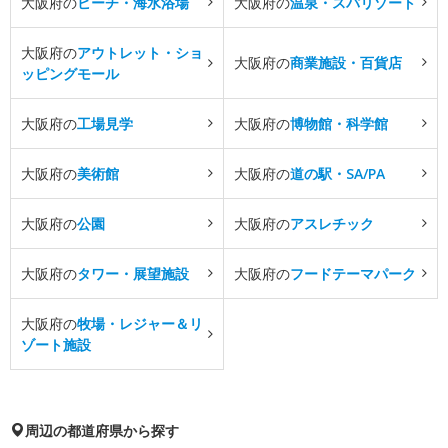
大阪府の
ビーチ・海水浴場
大阪府の
温泉・スパリゾート
大阪府の
アウトレット・ショ
大阪府の
商業施設・百貨店
ッピングモール
大阪府の
工場見学
大阪府の
博物館・科学館
大阪府の
美術館
大阪府の
道の駅・SA/PA
大阪府の
公園
大阪府の
アスレチック
大阪府の
タワー・展望施設
大阪府の
フードテーマパーク
大阪府の
牧場・レジャー＆リ
ゾート施設
周辺の都道府県から探す