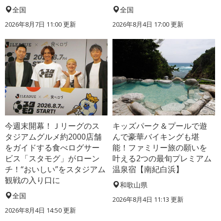
全国
全国
2026年8月7日 11:00
更新
2026年8月4日 17:00
更新
今週末開幕！Ｊリーグのス
キッズパーク＆プールで遊
タジアムグルメ約2000店舗
んで豪華バイキングも堪
をガイドする食べログサー
能！ファミリー旅の願いを
ビス「スタモグ」がローン
叶える2つの最旬プレミアム
チ！“おいしい”をスタジアム
温泉宿【南紀白浜】
観戦の入り口に
和歌山県
全国
2026年8月4日 11:13
更新
2026年8月4日 14:50
更新