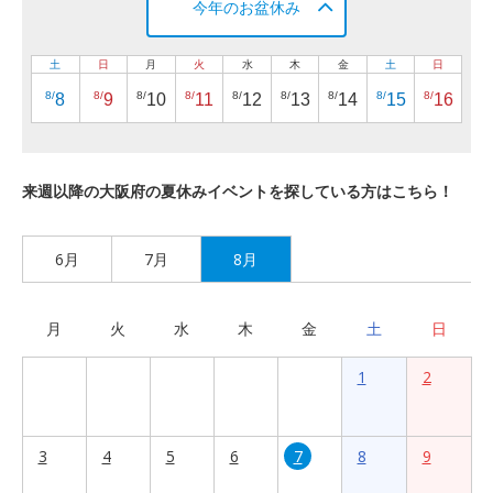
今年のお盆休み
土
日
月
火
水
木
金
土
日
8/
8/
8/
8/
8/
8/
8/
8/
8/
8
9
10
11
12
13
14
15
16
来週以降の大阪府の夏休みイベントを探している方はこちら！
6月
7月
8月
月
火
水
木
金
土
日
1
2
3
4
5
6
7
8
9