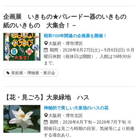
企画展 いきもの★パレードー器のいきもの
紙のいきもの 大集合！－
昭和100年関連の企画展を開催！
大阪府・堺市堺区
期間：
2026年6月27日(土)～9月6日(日) ※月
曜日休館（祝休日は開館）。入館は16時30分
まで。
美術展・博物展・展示会
【花・見ごろ】大泉緑地 ハス
神秘的で美しい大泉池のハスの花
大阪府・堺市北区
期間：
2026年6月下旬～2026年7月下旬 ※
開催日は見ごろ時期の目安、気候等により前後
する場合あり。