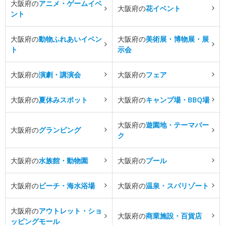
大阪府の
アニメ・ゲームイベ
大阪府の
花イベント
ント
大阪府の
動物ふれあいイベン
大阪府の
美術展・博物展・展
ト
示会
大阪府の
演劇・講演会
大阪府の
フェア
大阪府の
夏休みスポット
大阪府の
キャンプ場・BBQ場
大阪府の
遊園地・テーマパー
大阪府の
グランピング
ク
大阪府の
水族館・動物園
大阪府の
プール
大阪府の
ビーチ・海水浴場
大阪府の
温泉・スパリゾート
大阪府の
アウトレット・ショ
大阪府の
商業施設・百貨店
ッピングモール