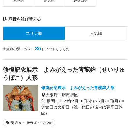
兵庫県
奈良県
和歌山県
順番を並び替える
エリア順
人気順
86
大阪府の夏イベント
件ヒットしました
修復記念展示 よみがえった青龍鉾（せいりゅ
うぼこ）人形
修復記念展示 よみがえった青龍鉾人形
大阪府・堺市堺区
期間：
2026年6月10日(水)～7月20日(月) ※
休館日は火曜日（祝・休日の場合は翌平日休
館）
美術展・博物展・展示会