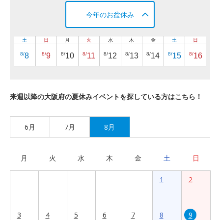
今年のお盆休み
土
日
月
火
水
木
金
土
日
8/
8/
8/
8/
8/
8/
8/
8/
8/
8
9
10
11
12
13
14
15
16
来週以降の大阪府の夏休みイベントを探している方はこちら！
6月
7月
8月
月
火
水
木
金
土
日
1
2
3
4
5
6
7
8
9