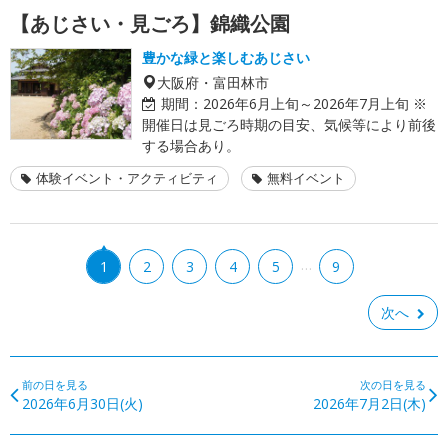
【あじさい・見ごろ】錦織公園
豊かな緑と楽しむあじさい
大阪府・富田林市
期間：
2026年6月上旬～2026年7月上旬 ※
開催日は見ごろ時期の目安、気候等により前後
する場合あり。
体験イベント・アクティビティ
無料イベント
…
1
2
3
4
5
9
次へ
前の日を見る
次の日を見る
2026年6月30日(火)
2026年7月2日(木)