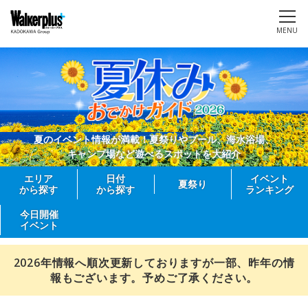
MENU
夏のイベント情報が満載！夏祭りやプール、海水浴場、
キャンプ場など遊べるスポットを大紹介
エリア
日付
イベント
夏祭り
から探す
から探す
ランキング
今日開催
イベント
2026年情報へ順次更新しておりますが一部、昨年の情
報もございます。予めご了承ください。