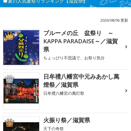
夏の人気夏祭りランキング【滋賀県】
2026/08/06 更新
ブルーメの丘 盆祭り ～
1
KAPPA PARADAISE～／滋賀
県
ちょっぴり不思議で、お祭り気分
日牟禮八幡宮中元みあかし萬
2
燈祭／滋賀県
日牟禮八幡宮の萬灯祭
火振り祭／滋賀県
3
天下の奇祭