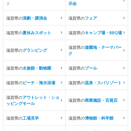
ト
示会
滋賀県の
演劇・講演会
滋賀県の
フェア
滋賀県の
夏休みスポット
滋賀県の
キャンプ場・BBQ場
滋賀県の
遊園地・テーマパー
滋賀県の
グランピング
ク
滋賀県の
水族館・動物園
滋賀県の
プール
滋賀県の
ビーチ・海水浴場
滋賀県の
温泉・スパリゾート
滋賀県の
アウトレット・ショ
滋賀県の
商業施設・百貨店
ッピングモール
滋賀県の
工場見学
滋賀県の
博物館・科学館