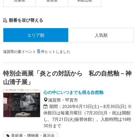
兵庫県
奈良県
和歌山県
順番を並び替える
エリア順
人気順
8
滋賀県の夏イベント
件ヒットしました
特別企画展「炎との対話から 私の自然釉－神
山清子展」
心の中にいつまでも残る自然釉
滋賀県・甲賀市
期間：
2026年6月13日(土)～8月30日(日) ※
休館日は毎週月曜日（7月20日(月・祝)は開館
し、7月21日(火)振替休館）。入館時間は16時
30分まで
美術展・博物展・展示会