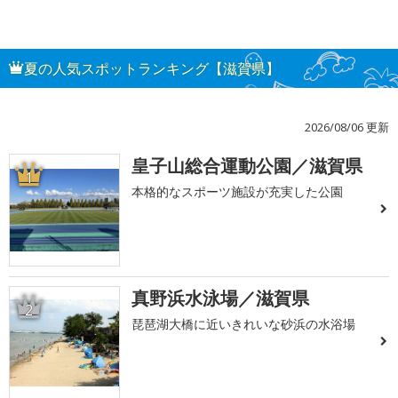
夏の人気スポットランキング【滋賀県】
2026/08/06 更新
皇子山総合運動公園／滋賀県
1
本格的なスポーツ施設が充実した公園
真野浜水泳場／滋賀県
2
琵琶湖大橋に近いきれいな砂浜の水浴場