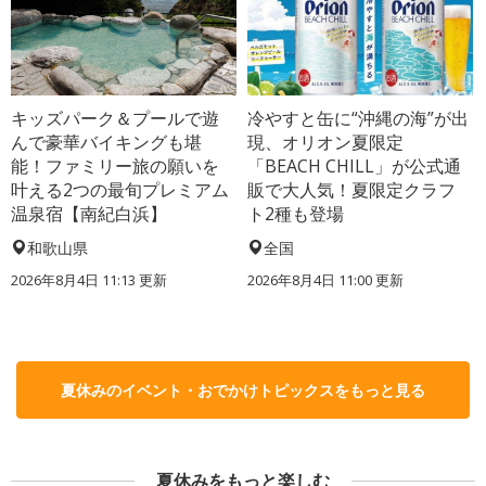
キッズパーク＆プールで遊
冷やすと缶に“沖縄の海”が出
んで豪華バイキングも堪
現、オリオン夏限定
能！ファミリー旅の願いを
「BEACH CHILL」が公式通
叶える2つの最旬プレミアム
販で大人気！夏限定クラフ
温泉宿【南紀白浜】
ト2種も登場
和歌山県
全国
2026年8月4日 11:13
更新
2026年8月4日 11:00
更新
夏休みのイベント・おでかけトピックスをもっと見る
夏休みをもっと楽しむ