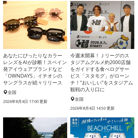
あなたにぴったりなカラー
今週末開幕！Ｊリーグのス
レンズをAIが診断！スペイン
タジアムグルメ約2000店舗
発アイウェアブランドなど
をガイドする食べログサー
「OWNDAYS」イチオシの
ビス「スタモグ」がローン
サングラスが続々リリース
チ！“おいしい”をスタジアム
観戦の入り口に
全国
全国
2026年8月4日 17:00
更新
2026年8月4日 14:50
更新