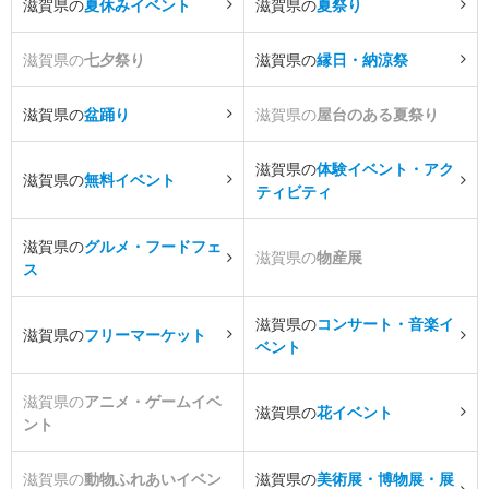
滋賀県の
夏休みイベント
滋賀県の
夏祭り
滋賀県の
七夕祭り
滋賀県の
縁日・納涼祭
滋賀県の
盆踊り
滋賀県の
屋台のある夏祭り
滋賀県の
体験イベント・アク
滋賀県の
無料イベント
ティビティ
滋賀県の
グルメ・フードフェ
滋賀県の
物産展
ス
滋賀県の
コンサート・音楽イ
滋賀県の
フリーマーケット
ベント
滋賀県の
アニメ・ゲームイベ
滋賀県の
花イベント
ント
滋賀県の
動物ふれあいイベン
滋賀県の
美術展・博物展・展