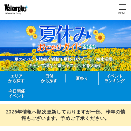
MENU
夏のイベント情報が満載！夏祭りやプール、海水浴場、
キャンプ場など遊べるスポットを大紹介
エリア
日付
イベント
夏祭り
から探す
から探す
ランキング
今日開催
イベント
2026年情報へ順次更新しておりますが一部、昨年の情
報もございます。予めご了承ください。