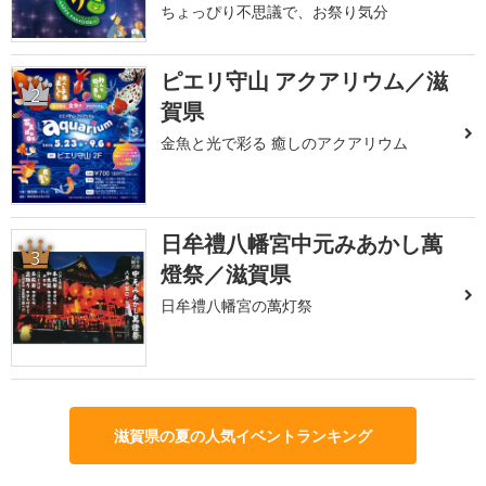
ちょっぴり不思議で、お祭り気分
ピエリ守山 アクアリウム／滋
2
賀県
金魚と光で彩る 癒しのアクアリウム
日牟禮八幡宮中元みあかし萬
3
燈祭／滋賀県
日牟禮八幡宮の萬灯祭
滋賀県の夏の人気イベントランキング