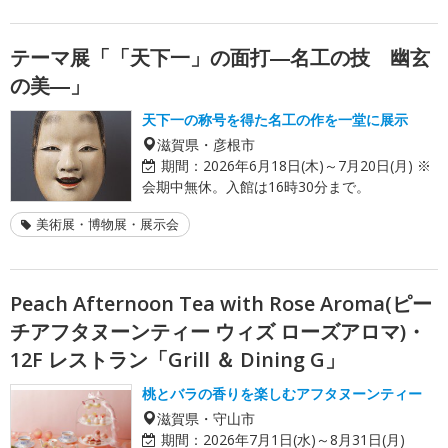
テーマ展「「天下一」の面打―名工の技 幽玄
の美―」
天下一の称号を得た名工の作を一堂に展示
滋賀県・彦根市
期間：
2026年6月18日(木)～7月20日(月) ※
会期中無休。入館は16時30分まで。
美術展・博物展・展示会
Peach Afternoon Tea with Rose Aroma(ピー
チアフタヌーンティー ウィズ ローズアロマ)・
12F レストラン「Grill ＆ Dining G」
桃とバラの香りを楽しむアフタヌーンティー
滋賀県・守山市
期間：
2026年7月1日(水)～8月31日(月)