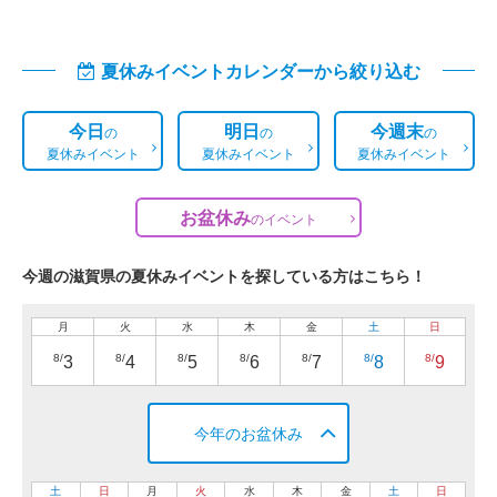
夏休みイベントカレンダーから絞り込む
今日
明日
今週末
の
の
の
夏休みイベント
夏休みイベント
夏休みイベント
お盆休み
の
イベント
今週の滋賀県の夏休みイベントを探している方はこちら！
月
火
水
木
金
土
日
8/
8/
8/
8/
8/
8/
8/
3
4
5
6
7
8
9
今年のお盆休み
土
日
月
火
水
木
金
土
日