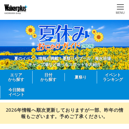
MENU
夏のイベント情報が満載！夏祭りやプール、海水浴場、
キャンプ場など遊べるスポットを大紹介
エリア
日付
イベント
夏祭り
から探す
から探す
ランキング
今日開催
イベント
2026年情報へ順次更新しておりますが一部、昨年の情
報もございます。予めご了承ください。