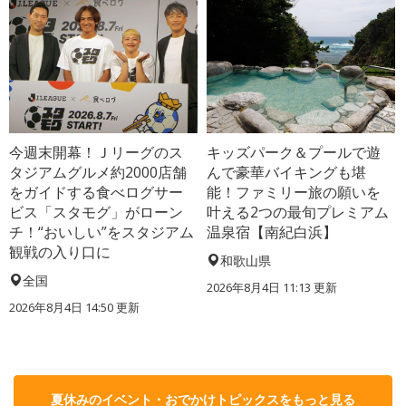
今週末開幕！Ｊリーグのス
キッズパーク＆プールで遊
タジアムグルメ約2000店舗
んで豪華バイキングも堪
をガイドする食べログサー
能！ファミリー旅の願いを
ビス「スタモグ」がローン
叶える2つの最旬プレミアム
チ！“おいしい”をスタジアム
温泉宿【南紀白浜】
観戦の入り口に
和歌山県
全国
2026年8月4日 11:13
更新
2026年8月4日 14:50
更新
夏休みのイベント・おでかけトピックスをもっと見る