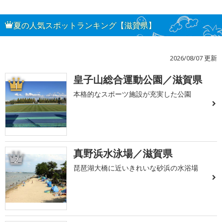
夏の人気スポットランキング【滋賀県】
2026/08/07 更新
皇子山総合運動公園／滋賀県
1
本格的なスポーツ施設が充実した公園
真野浜水泳場／滋賀県
2
琵琶湖大橋に近いきれいな砂浜の水浴場