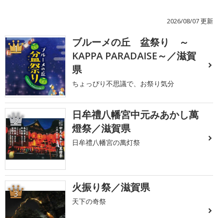
2026/08/07 更新
ブルーメの丘 盆祭り ～
1
KAPPA PARADAISE～／滋賀
県
ちょっぴり不思議で、お祭り気分
日牟禮八幡宮中元みあかし萬
2
燈祭／滋賀県
日牟禮八幡宮の萬灯祭
火振り祭／滋賀県
3
天下の奇祭