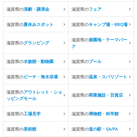
滋賀県の
演劇・講演会
滋賀県の
フェア
滋賀県の
夏休みスポット
滋賀県の
キャンプ場・BBQ場
滋賀県の
遊園地・テーマパー
滋賀県の
グランピング
ク
滋賀県の
水族館・動物園
滋賀県の
プール
滋賀県の
ビーチ・海水浴場
滋賀県の
温泉・スパリゾート
滋賀県の
アウトレット・ショ
滋賀県の
商業施設・百貨店
ッピングモール
滋賀県の
工場見学
滋賀県の
博物館・科学館
滋賀県の
美術館
滋賀県の
道の駅・SA/PA