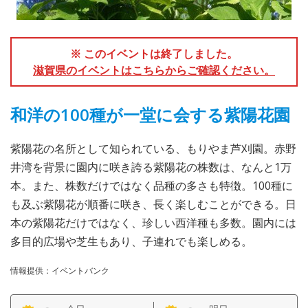
※ このイベントは終了しました。
滋賀県のイベントはこちらからご確認ください。
和洋の100種が一堂に会する紫陽花園
紫陽花の名所として知られている、もりやま芦刈園。赤野
井湾を背景に園内に咲き誇る紫陽花の株数は、なんと1万
本。また、株数だけではなく品種の多さも特徴。100種に
も及ぶ紫陽花が順番に咲き、長く楽しむことができる。日
本の紫陽花だけではなく、珍しい西洋種も多数。園内には
多目的広場や芝生もあり、子連れでも楽しめる。
情報提供：イベントバンク