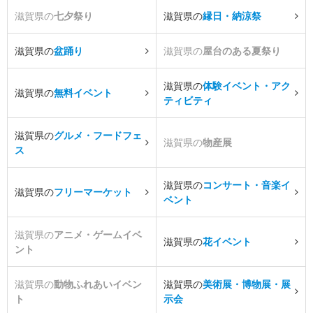
滋賀県の
七夕祭り
滋賀県の
縁日・納涼祭
滋賀県の
盆踊り
滋賀県の
屋台のある夏祭り
滋賀県の
体験イベント・アク
滋賀県の
無料イベント
ティビティ
滋賀県の
グルメ・フードフェ
滋賀県の
物産展
ス
滋賀県の
コンサート・音楽イ
滋賀県の
フリーマーケット
ベント
滋賀県の
アニメ・ゲームイベ
滋賀県の
花イベント
ント
滋賀県の
動物ふれあいイベン
滋賀県の
美術展・博物展・展
ト
示会