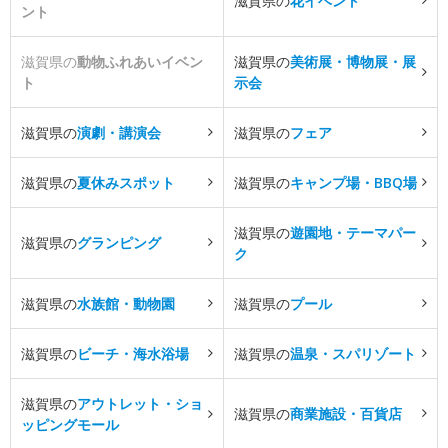
滋賀県の
花イベント
ント
滋賀県の
動物ふれあいイベン
滋賀県の
美術展・博物展・展
ト
示会
滋賀県の
演劇・講演会
滋賀県の
フェア
滋賀県の
夏休みスポット
滋賀県の
キャンプ場・BBQ場
滋賀県の
遊園地・テーマパー
滋賀県の
グランピング
ク
滋賀県の
水族館・動物園
滋賀県の
プール
滋賀県の
ビーチ・海水浴場
滋賀県の
温泉・スパリゾート
滋賀県の
アウトレット・ショ
滋賀県の
商業施設・百貨店
ッピングモール