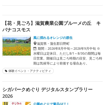
【花・見ごろ】滋賀農業公園ブルーメの丘 キ
バナコスモス
風に揺れるオレンジの群生
滋賀県・蒲生郡日野町
期間：
2026年8月中旬～2026年9月中旬 ※
水曜日は定休日、ただし8/1～8/30の期間は毎
日営業。開催日は見ごろ時期の目安、見ごろ時
期は気候等により前後する場合あり。
体験イベント・アクティビティ
シガパークめぐり デジタルスタンプラリー
2026
公園めぐりで賞品GET！