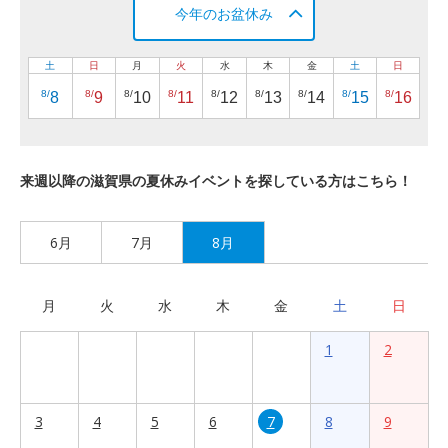
今年のお盆休み
土
日
月
火
水
木
金
土
日
8/
8/
8/
8/
8/
8/
8/
8/
8/
8
9
10
11
12
13
14
15
16
来週以降の滋賀県の夏休みイベントを探している方はこちら！
6月
7月
8月
月
火
水
木
金
土
日
1
2
3
4
5
6
7
8
9