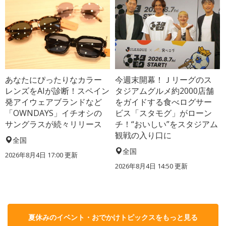
あなたにぴったりなカラー
今週末開幕！Ｊリーグのス
レンズをAIが診断！スペイン
タジアムグルメ約2000店舗
発アイウェアブランドなど
をガイドする食べログサー
「OWNDAYS」イチオシの
ビス「スタモグ」がローン
サングラスが続々リリース
チ！“おいしい”をスタジアム
観戦の入り口に
全国
全国
2026年8月4日 17:00
更新
2026年8月4日 14:50
更新
夏休みのイベント・おでかけトピックスをもっと見る