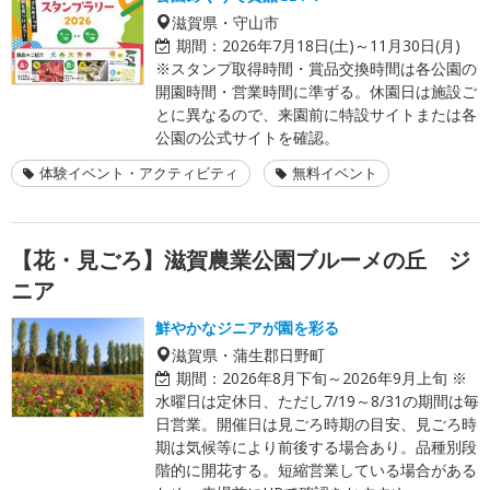
滋賀県・守山市
期間：
2026年7月18日(土)～11月30日(月)
※スタンプ取得時間・賞品交換時間は各公園の
開園時間・営業時間に準ずる。休園日は施設ご
とに異なるので、来園前に特設サイトまたは各
公園の公式サイトを確認。
体験イベント・アクティビティ
無料イベント
【花・見ごろ】滋賀農業公園ブルーメの丘 ジ
ニア
鮮やかなジニアが園を彩る
滋賀県・蒲生郡日野町
期間：
2026年8月下旬～2026年9月上旬 ※
水曜日は定休日、ただし7/19～8/31の期間は毎
日営業。開催日は見ごろ時期の目安、見ごろ時
期は気候等により前後する場合あり。品種別段
階的に開花する。短縮営業している場合がある