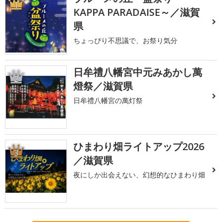
1
KAPPA PARADAISE～／滋賀
県
ちょっぴり不思議で、お祭り気分
日牟禮八幡宮中元みあかし萬
2
燈祭／滋賀県
日牟禮八幡宮の萬灯祭
ひまわり畑ライトアップ2026
3
／滋賀県
夜にしか出会えない、幻想的なひまわり畑