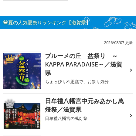
夏の人気夏祭りランキング【滋賀県】
2026/08/07 更新
ブルーメの丘 盆祭り ～
1
KAPPA PARADAISE～／滋賀
県
ちょっぴり不思議で、お祭り気分
日牟禮八幡宮中元みあかし萬
2
燈祭／滋賀県
日牟禮八幡宮の萬灯祭