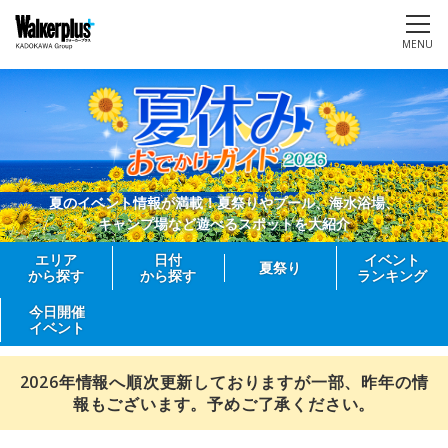
MENU
夏のイベント情報が満載！夏祭りやプール、海水浴場、
キャンプ場など遊べるスポットを大紹介
エリア
日付
イベント
夏祭り
から探す
から探す
ランキング
今日開催
イベント
2026年情報へ順次更新しておりますが一部、昨年の情
報もございます。予めご了承ください。