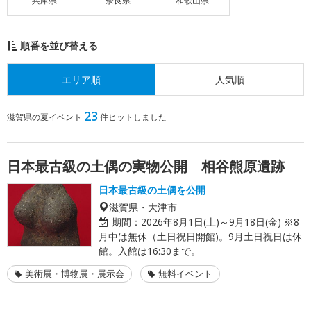
兵庫県
奈良県
和歌山県
順番を並び替える
エリア順
人気順
23
滋賀県の夏イベント
件ヒットしました
日本最古級の土偶の実物公開 相谷熊原遺跡
日本最古級の土偶を公開
滋賀県・大津市
期間：
2026年8月1日(土)～9月18日(金) ※8
月中は無休（土日祝日開館)。9月土日祝日は休
館。入館は16:30まで。
美術展・博物展・展示会
無料イベント