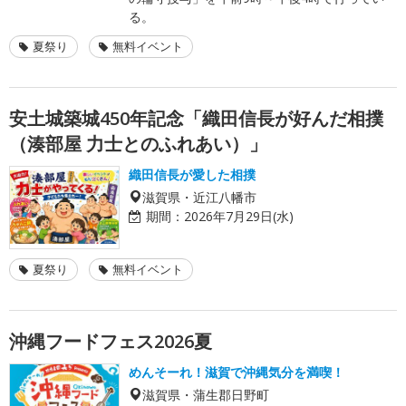
る。
夏祭り
無料イベント
安土城築城450年記念「織田信長が好んだ相撲
（湊部屋 力士とのふれあい）」
織田信長が愛した相撲
滋賀県・近江八幡市
期間：
2026年7月29日(水)
夏祭り
無料イベント
沖縄フードフェス2026夏
めんそーれ！滋賀で沖縄気分を満喫！
滋賀県・蒲生郡日野町