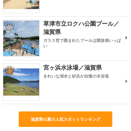
草津市立ロクハ公園プール／
2
滋賀県
ガラス窓で囲まれたプールは開放感いっぱ
い
宮ヶ浜水泳場／滋賀県
3
きれいな湖水と砂浜が自慢の水浴場
滋賀県の夏の人気スポットランキング