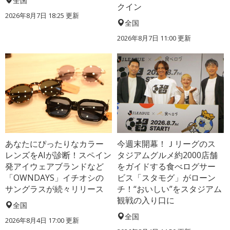
全国
クイン
2026年8月7日 18:25
更新
全国
2026年8月7日 11:00
更新
あなたにぴったりなカラー
今週末開幕！Ｊリーグのス
レンズをAIが診断！スペイン
タジアムグルメ約2000店舗
発アイウェアブランドなど
をガイドする食べログサー
「OWNDAYS」イチオシの
ビス「スタモグ」がローン
サングラスが続々リリース
チ！“おいしい”をスタジアム
観戦の入り口に
全国
全国
2026年8月4日 17:00
更新