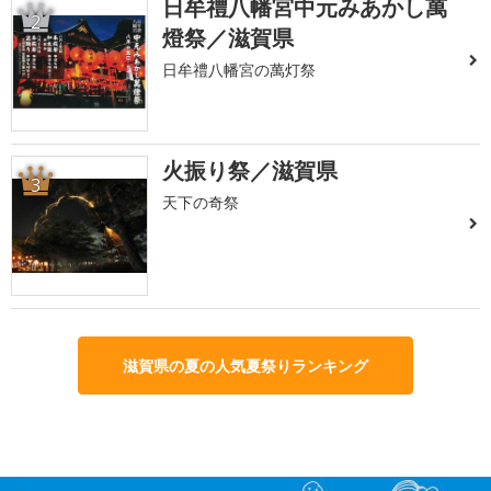
日牟禮八幡宮中元みあかし萬
2
燈祭／滋賀県
日牟禮八幡宮の萬灯祭
火振り祭／滋賀県
3
天下の奇祭
滋賀県の夏の人気夏祭りランキング