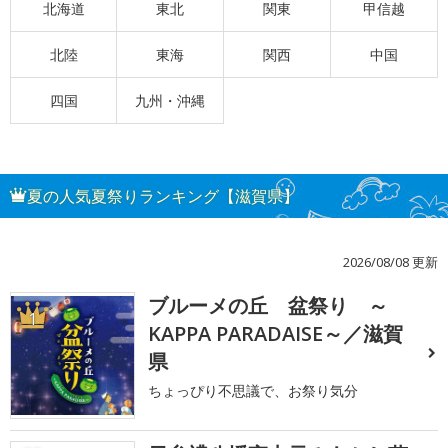
北海道
東北
関東
甲信越
北陸
東海
関西
中国
四国
九州・沖縄
夏の人気夏祭りランキング【滋賀県】
2026/08/08 更新
ブルーメの丘 盆祭り ～
1
KAPPA PARADAISE～／滋賀
県
ちょっぴり不思議で、お祭り気分