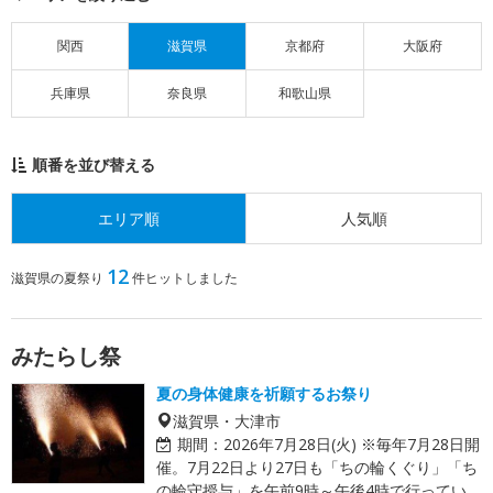
関西
滋賀県
京都府
大阪府
兵庫県
奈良県
和歌山県
順番を並び替える
エリア順
人気順
12
滋賀県の夏祭り
件ヒットしました
みたらし祭
夏の身体健康を祈願するお祭り
滋賀県・大津市
期間：
2026年7月28日(火) ※毎年7月28日開
催。7月22日より27日も「ちの輪くぐり」「ち
の輪守授与」を午前9時～午後4時で行ってい