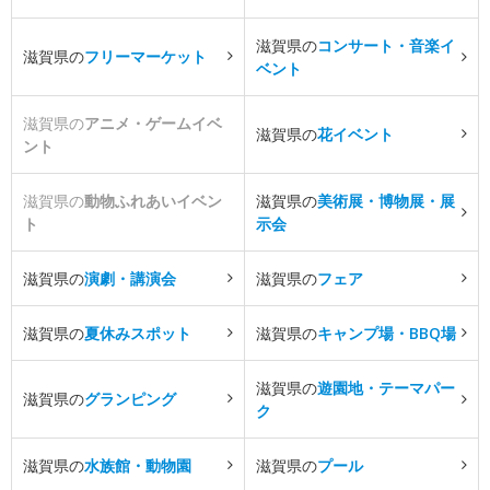
滋賀県の
コンサート・音楽イ
滋賀県の
フリーマーケット
ベント
滋賀県の
アニメ・ゲームイベ
滋賀県の
花イベント
ント
滋賀県の
動物ふれあいイベン
滋賀県の
美術展・博物展・展
ト
示会
滋賀県の
演劇・講演会
滋賀県の
フェア
滋賀県の
夏休みスポット
滋賀県の
キャンプ場・BBQ場
滋賀県の
遊園地・テーマパー
滋賀県の
グランピング
ク
滋賀県の
水族館・動物園
滋賀県の
プール