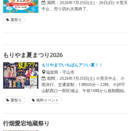
期間：
2026年7月25日(土)・26日(日) ※荒天
中止、売り切れ次第終了。
夏祭り
もりやま夏まつり2026
もりやまでいちばんアツい夏！！
滋賀県・守山市
期間：
2026年7月25日(土) ※荒天中止、小
雨決行。交通規制：13時00分～22時。※JR守
山駅西口一部区域は、午前10時から規制開始。
夏祭り
無料イベント
行畑愛宕地蔵祭り