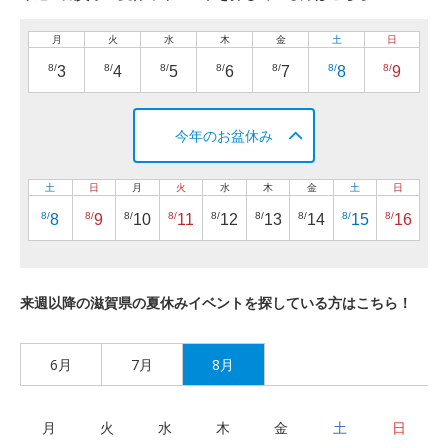
月
火
水
木
金
土
日
8/
8/
8/
8/
8/
8/
8/
3
4
5
6
7
8
9
今年のお盆休み
土
日
月
火
水
木
金
土
日
8/
8/
8/
8/
8/
8/
8/
8/
8/
8
9
10
11
12
13
14
15
16
来週以降の滋賀県の夏休みイベントを探している方はこちら！
6月
7月
8月
月
火
水
木
金
土
日