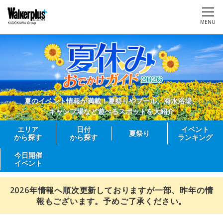
MENU
夏のイベント情報が満載！夏祭りやプール、海水浴場、
キャンプ場など遊べるスポットを大紹介
エリア
日付
イベント
夏祭り
から探す
から探す
ランキング
今日開催
イベント
2026年情報へ順次更新しておりますが一部、昨年の情
報もございます。予めご了承ください。