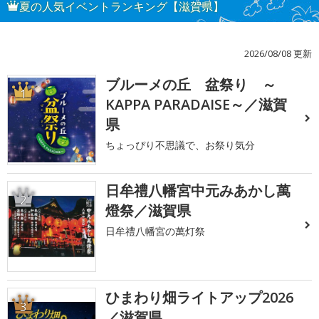
夏の人気イベントランキング【滋賀県】
2026/08/08 更新
ブルーメの丘 盆祭り ～
1
KAPPA PARADAISE～／滋賀
県
ちょっぴり不思議で、お祭り気分
日牟禮八幡宮中元みあかし萬
2
燈祭／滋賀県
日牟禮八幡宮の萬灯祭
ひまわり畑ライトアップ2026
3
／滋賀県