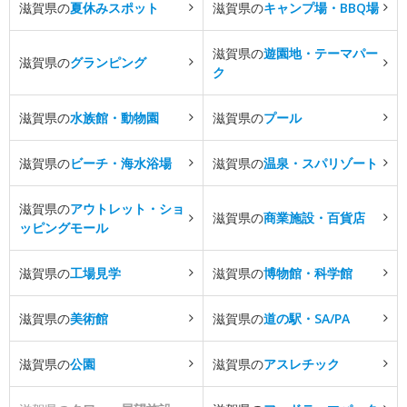
滋賀県の
夏休みスポット
滋賀県の
キャンプ場・BBQ場
滋賀県の
遊園地・テーマパー
滋賀県の
グランピング
ク
滋賀県の
水族館・動物園
滋賀県の
プール
滋賀県の
ビーチ・海水浴場
滋賀県の
温泉・スパリゾート
滋賀県の
アウトレット・ショ
滋賀県の
商業施設・百貨店
ッピングモール
滋賀県の
工場見学
滋賀県の
博物館・科学館
滋賀県の
美術館
滋賀県の
道の駅・SA/PA
滋賀県の
公園
滋賀県の
アスレチック