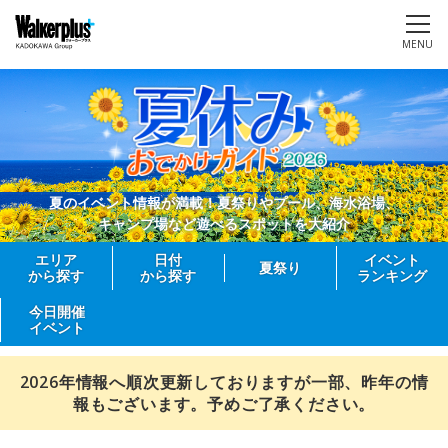
MENU
夏のイベント情報が満載！夏祭りやプール、海水浴場、
キャンプ場など遊べるスポットを大紹介
エリア
日付
イベント
夏祭り
から探す
から探す
ランキング
今日開催
イベント
2026年情報へ順次更新しておりますが一部、昨年の情
報もございます。予めご了承ください。