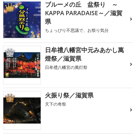
ブルーメの丘 盆祭り ～
1
KAPPA PARADAISE～／滋賀
県
ちょっぴり不思議で、お祭り気分
日牟禮八幡宮中元みあかし萬
2
燈祭／滋賀県
日牟禮八幡宮の萬灯祭
火振り祭／滋賀県
3
天下の奇祭