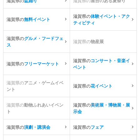
滋賀県の
盆踊り
滋賀県の
屋台のある夏祭り
滋賀県の
体験イベント・アク
滋賀県の
無料イベント
ティビティ
滋賀県の
グルメ・フードフェ
滋賀県の
物産展
ス
滋賀県の
コンサート・音楽イ
滋賀県の
フリーマーケット
ベント
滋賀県の
アニメ・ゲームイベ
滋賀県の
花イベント
ント
滋賀県の
動物ふれあいイベン
滋賀県の
美術展・博物展・展
ト
示会
滋賀県の
演劇・講演会
滋賀県の
フェア