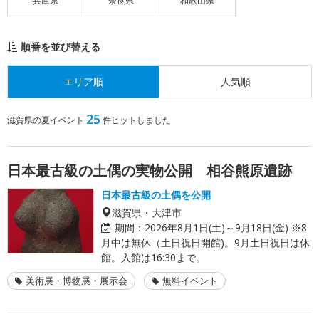
兵庫県
奈良県
和歌山県
順番を並び替える
エリア順
人気順
25
滋賀県の夏イベント
件ヒットしました
日本最古級の土偶の実物公開 相谷熊原遺跡
日本最古級の土偶を公開
滋賀県・大津市
期間：
2026年8月1日(土)～9月18日(金) ※8
月中は無休（土日祝日開館)。9月土日祝日は休
館。入館は16:30まで。
美術展・博物展・展示会
無料イベント