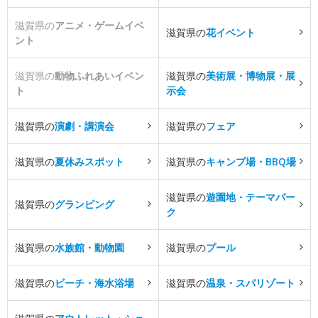
滋賀県の
アニメ・ゲームイベ
滋賀県の
花イベント
ント
滋賀県の
動物ふれあいイベン
滋賀県の
美術展・博物展・展
ト
示会
滋賀県の
演劇・講演会
滋賀県の
フェア
滋賀県の
夏休みスポット
滋賀県の
キャンプ場・BBQ場
滋賀県の
遊園地・テーマパー
滋賀県の
グランピング
ク
滋賀県の
水族館・動物園
滋賀県の
プール
滋賀県の
ビーチ・海水浴場
滋賀県の
温泉・スパリゾート