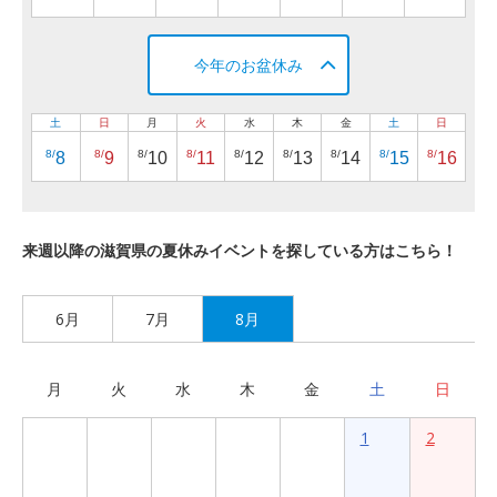
今年のお盆休み
土
日
月
火
水
木
金
土
日
8/
8/
8/
8/
8/
8/
8/
8/
8/
8
9
10
11
12
13
14
15
16
来週以降の滋賀県の夏休みイベントを探している方はこちら！
6月
7月
8月
月
火
水
木
金
土
日
1
2