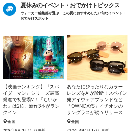
夏休みのイベント・おでかけトピックス
ウォーカー編集部が選ぶ、この夏におすすめしたい旬なイベント・
おでかけスポット
【映画ランキング】『スパ
あなたにぴったりなカラー
イダーマン』シリーズ最高
レンズをAIが診断！スペイン
発進で初登場V！『ちいか
発アイウェアブランドなど
わ』は2位、新作3本がラン
「OWNDAYS」イチオシの
クイン
サングラスが続々リリース
全国
全国
2026年8月7日 11:00
更新
2026年8月4日 17:00
更新