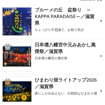
ブルーメの丘 盆祭り ～
1
KAPPA PARADAISE～／滋賀
県
ちょっぴり不思議で、お祭り気分
日牟禮八幡宮中元みあかし萬
2
燈祭／滋賀県
日牟禮八幡宮の萬灯祭
ひまわり畑ライトアップ2026
3
／滋賀県
夜にしか出会えない、幻想的なひまわり畑