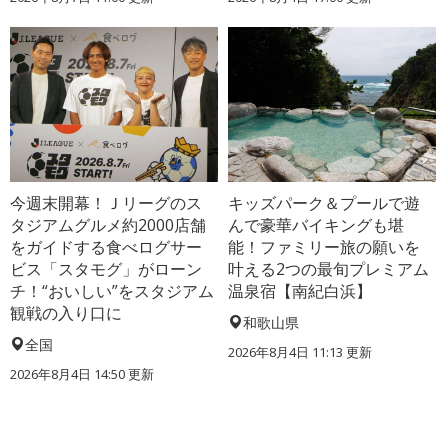
今週末開幕！Ｊリーグのス
キッズパーク＆プールで遊
タジアムグルメ約2000店舗
んで豪華バイキングも堪
をガイドする食べログサー
能！ファミリー旅の願いを
ビス「スタモグ」がローン
叶える2つの最旬プレミアム
チ！“おいしい”をスタジアム
温泉宿【南紀白浜】
観戦の入り口に
和歌山県
全国
2026年8月4日 11:13
更新
2026年8月4日 14:50
更新