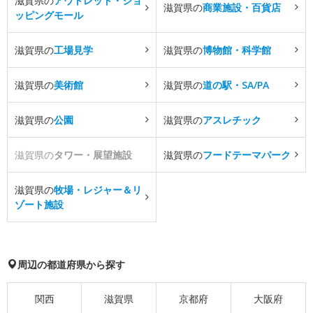
滋賀県の
アウトレット・ショ
滋賀県の
商業施設・百貨店
ッピングモール
滋賀県の
工場見学
滋賀県の
博物館・科学館
滋賀県の
美術館
滋賀県の
道の駅・SA/PA
滋賀県の
公園
滋賀県の
アスレチック
滋賀県の
タワー・展望施設
滋賀県の
フードテーマパーク
滋賀県の
牧場・レジャー＆リ
ゾート施設
周辺の都道府県から探す
関西
滋賀県
京都府
大阪府