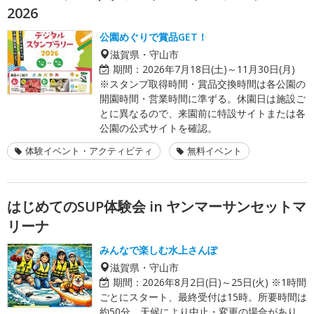
2026
公園めぐりで賞品GET！
滋賀県・守山市
期間：
2026年7月18日(土)～11月30日(月)
※スタンプ取得時間・賞品交換時間は各公園の
開園時間・営業時間に準ずる。休園日は施設ご
とに異なるので、来園前に特設サイトまたは各
公園の公式サイトを確認。
体験イベント・アクティビティ
無料イベント
はじめてのSUP体験会 in ヤンマーサンセットマ
リーナ
みんなで楽しむ水上さんぽ
滋賀県・守山市
期間：
2026年8月2日(日)～25日(火) ※1時間
ごとにスタート、最終受付は15時。所要時間は
約50分。天候により中止・変更の場合があり。