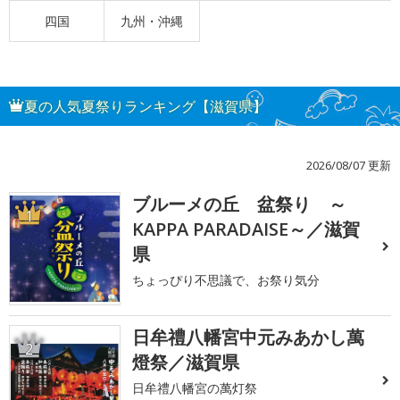
四国
九州・沖縄
夏の人気夏祭りランキング【滋賀県】
2026/08/07 更新
ブルーメの丘 盆祭り ～
1
KAPPA PARADAISE～／滋賀
県
ちょっぴり不思議で、お祭り気分
日牟禮八幡宮中元みあかし萬
2
燈祭／滋賀県
日牟禮八幡宮の萬灯祭