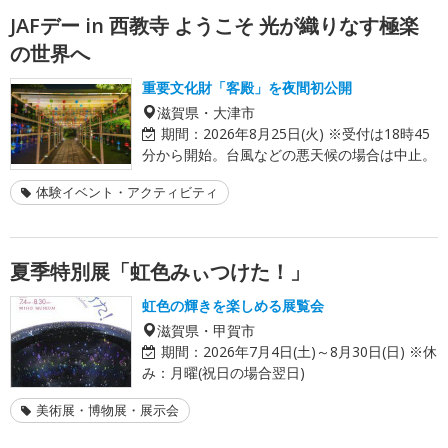
JAFデー in 西教寺 ようこそ 光が織りなす極楽
の世界へ
重要文化財「客殿」を夜間初公開
滋賀県・大津市
期間：
2026年8月25日(火) ※受付は18時45
分から開始。台風などの悪天候の場合は中止。
体験イベント・アクティビティ
夏季特別展「虹色みぃつけた！」
虹色の輝きを楽しめる展覧会
滋賀県・甲賀市
期間：
2026年7月4日(土)～8月30日(日) ※休
み：月曜(祝日の場合翌日)
美術展・博物展・展示会