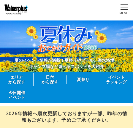
MENU
夏のイベント情報が満載！夏祭りやプール、海水浴場、
キャンプ場など遊べるスポットを大紹介
エリア
日付
イベント
夏祭り
から探す
から探す
ランキング
今日開催
イベント
2026年情報へ順次更新しておりますが一部、昨年の情
報もございます。予めご了承ください。