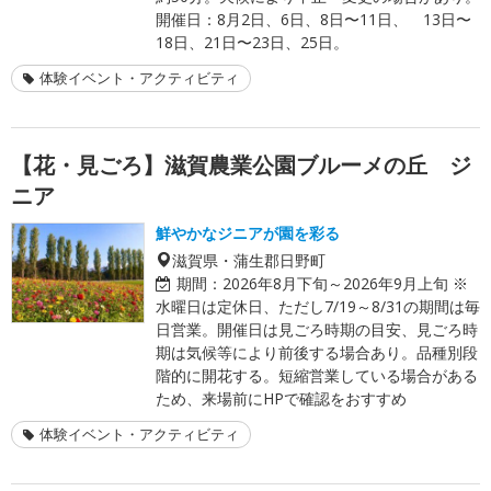
開催日：8月2日、6日、8日〜11日、 13日〜
18日、21日〜23日、25日。
体験イベント・アクティビティ
【花・見ごろ】滋賀農業公園ブルーメの丘 ジ
ニア
鮮やかなジニアが園を彩る
滋賀県・蒲生郡日野町
期間：
2026年8月下旬～2026年9月上旬 ※
水曜日は定休日、ただし7/19～8/31の期間は毎
日営業。開催日は見ごろ時期の目安、見ごろ時
期は気候等により前後する場合あり。品種別段
階的に開花する。短縮営業している場合がある
ため、来場前にHPで確認をおすすめ
体験イベント・アクティビティ