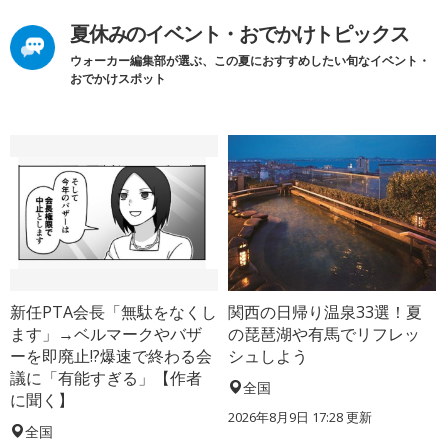
夏休みのイベント・おでかけトピックス
ウォーカー編集部が選ぶ、この夏におすすめしたい旬なイベント・
おでかけスポット
新任PTA会長「無駄をなくし
関西の日帰り温泉33選！夏
ます」→ベルマークやバザ
の琵琶湖や有馬でリフレッ
ーを即廃止!?爆速で終わる会
シュしよう
議に「有能すぎる」【作者
全国
に聞く】
2026年8月9日 17:28
更新
全国