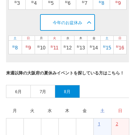
8/
8/
8/
8/
8/
8/
8/
3
4
5
6
7
8
9
今年のお盆休み
土
日
月
火
水
木
金
土
日
8/
8/
8/
8/
8/
8/
8/
8/
8/
8
9
10
11
12
13
14
15
16
来週以降の大阪府の夏休みイベントを探している方はこちら！
6月
7月
8月
月
火
水
木
金
土
日
1
2