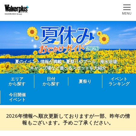
MENU
夏のイベント情報が満載！夏祭りやプール、海水浴場、
キャンプ場など遊べるスポットを大紹介
エリア
日付
イベント
夏祭り
から探す
から探す
ランキング
今日開催
イベント
2026年情報へ順次更新しておりますが一部、昨年の情
報もございます。予めご了承ください。