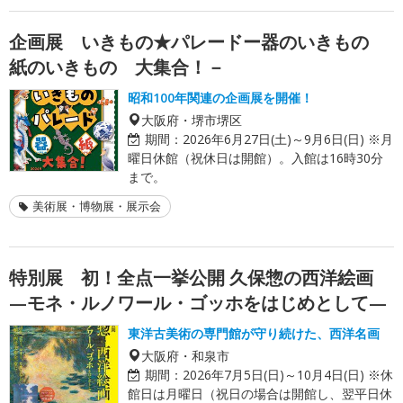
企画展 いきもの★パレードー器のいきもの
紙のいきもの 大集合！－
昭和100年関連の企画展を開催！
大阪府・堺市堺区
期間：
2026年6月27日(土)～9月6日(日) ※月
曜日休館（祝休日は開館）。入館は16時30分
まで。
美術展・博物展・展示会
特別展 初！全点一挙公開 久保惣の西洋絵画
—モネ・ルノワール・ゴッホをはじめとして—
東洋古美術の専門館が守り続けた、西洋名画
大阪府・和泉市
期間：
2026年7月5日(日)～10月4日(日) ※休
館日は月曜日（祝日の場合は開館し、翌平日休