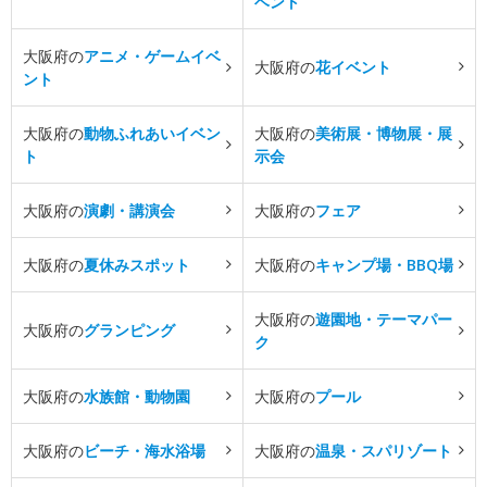
ベント
大阪府の
アニメ・ゲームイベ
大阪府の
花イベント
ント
大阪府の
動物ふれあいイベン
大阪府の
美術展・博物展・展
ト
示会
大阪府の
演劇・講演会
大阪府の
フェア
大阪府の
夏休みスポット
大阪府の
キャンプ場・BBQ場
大阪府の
遊園地・テーマパー
大阪府の
グランピング
ク
大阪府の
水族館・動物園
大阪府の
プール
大阪府の
ビーチ・海水浴場
大阪府の
温泉・スパリゾート