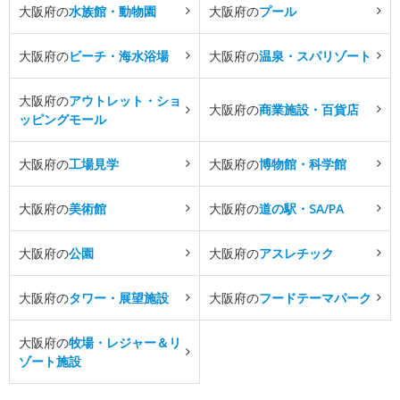
大阪府の
水族館・動物園
大阪府の
プール
大阪府の
ビーチ・海水浴場
大阪府の
温泉・スパリゾート
大阪府の
アウトレット・ショ
大阪府の
商業施設・百貨店
ッピングモール
大阪府の
工場見学
大阪府の
博物館・科学館
大阪府の
美術館
大阪府の
道の駅・SA/PA
大阪府の
公園
大阪府の
アスレチック
大阪府の
タワー・展望施設
大阪府の
フードテーマパーク
大阪府の
牧場・レジャー＆リ
ゾート施設