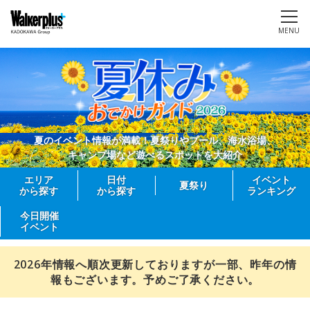
MENU
夏のイベント情報が満載！夏祭りやプール、海水浴場、
キャンプ場など遊べるスポットを大紹介
エリア
日付
イベント
夏祭り
から探す
から探す
ランキング
今日開催
イベント
2026年情報へ順次更新しておりますが一部、昨年の情
報もございます。予めご了承ください。