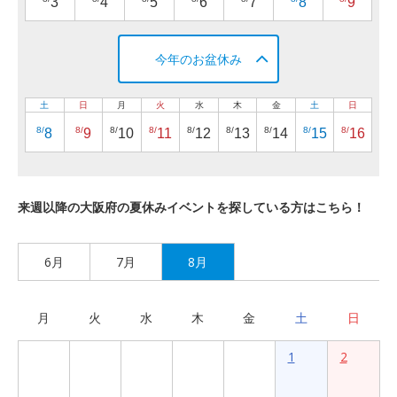
3
4
5
6
7
8
9
今年のお盆休み
土
日
月
火
水
木
金
土
日
8/
8/
8/
8/
8/
8/
8/
8/
8/
8
9
10
11
12
13
14
15
16
来週以降の大阪府の夏休みイベントを探している方はこちら！
6月
7月
8月
月
火
水
木
金
土
日
1
2