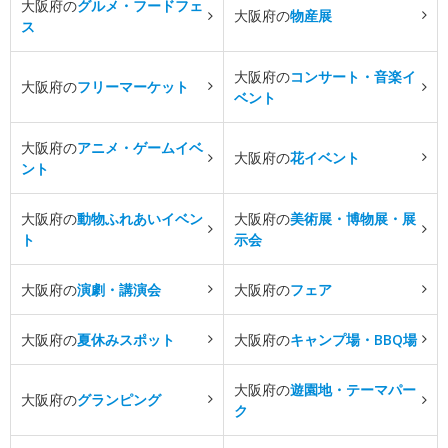
大阪府の
グルメ・フードフェ
大阪府の
物産展
ス
大阪府の
コンサート・音楽イ
大阪府の
フリーマーケット
ベント
大阪府の
アニメ・ゲームイベ
大阪府の
花イベント
ント
大阪府の
動物ふれあいイベン
大阪府の
美術展・博物展・展
ト
示会
大阪府の
演劇・講演会
大阪府の
フェア
大阪府の
夏休みスポット
大阪府の
キャンプ場・BBQ場
大阪府の
遊園地・テーマパー
大阪府の
グランピング
ク