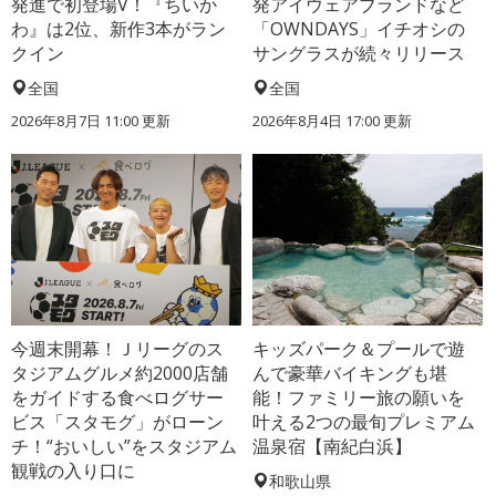
発進で初登場V！『ちいか
発アイウェアブランドなど
わ』は2位、新作3本がラン
「OWNDAYS」イチオシの
クイン
サングラスが続々リリース
全国
全国
2026年8月7日 11:00
更新
2026年8月4日 17:00
更新
今週末開幕！Ｊリーグのス
キッズパーク＆プールで遊
タジアムグルメ約2000店舗
んで豪華バイキングも堪
をガイドする食べログサー
能！ファミリー旅の願いを
ビス「スタモグ」がローン
叶える2つの最旬プレミアム
チ！“おいしい”をスタジアム
温泉宿【南紀白浜】
観戦の入り口に
和歌山県