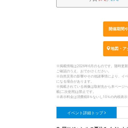
開催期間
地図・ア
※掲載情報は2026年6月のものです。随時
ご確認のうえ、おでかけください。
※自然災害の影響やその他諸事情により、イ
になる場合があります。
※掲載されている画像は取材先から本ページ
載(二次使用)は禁止です。
※表示料金は消費税8％ないし10％の内税表示
イベント詳細
トップ