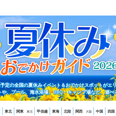
開催予定の全国の夏休みイベント＆おでかけスポットがエ
トや、プール、海水浴場、BBQ・キャンプ場など、遊べ
道
東北
関東
甲信越
東海
北陸
関西
中国
四国
東京
大阪