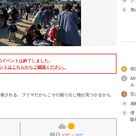
ジ
4
海
5
のイベントは終了しました。
ントはこちらからご確認ください。
明
1
M
2
ル
茨
開催される。フリマだからこその掘り出し物が見つかるかも。
3
扇
4
堺
5
阪
明日
37℃
／
28℃