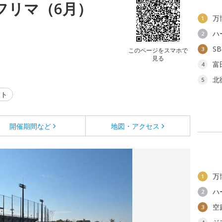
 フリマ（6月）
万
1
ハ
2
S
3
このページをスマホで
見る
富
4
北
5
ント
開催期間など
地図・アクセス
万
1
ハ
2
空
3