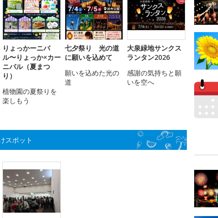
りょっかーニバ
七夕祭り 光の道
大泉緑地サンクス
ル〜りょっか×カー
に願いを込めて
ランタン2026
ニバル（夏まつ
願いを込めた光の
感謝の気持ちと願
り）
道
いを空へ
植物園の夏祭りを
楽しもう
けスポット