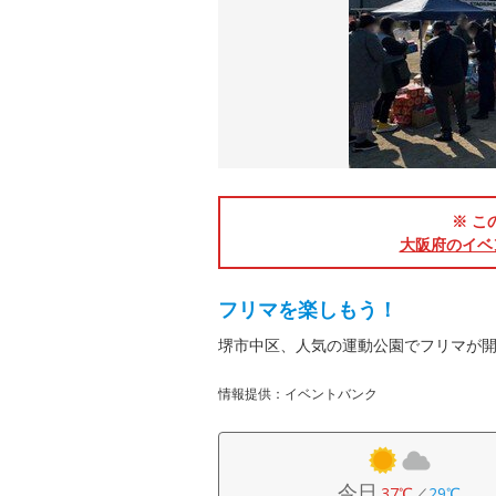
※ こ
大阪府のイベ
フリマを楽しもう！
堺市中区、人気の運動公園でフリマが
情報提供：イベントバンク
今日
37℃
／
29℃