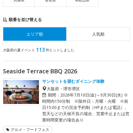
兵庫県
奈良県
和歌山県
順番を並び替える
エリア順
人気順
113
大阪府の夏イベント
件ヒットしました
Seaside Terrace BBQ 2026
サンセットを望むダイニング体験
大阪府・堺市堺区
期間：
2026年7月10日(金)～9月30日(水) ※
時間内150分制 ※除外日：月曜・火曜 ※前
日15:00までの完全予約制（HPまたは電話）。
荒天などの天候不良の場合、営業中止または営
業時間変更の場合あり
グルメ・フードフェス