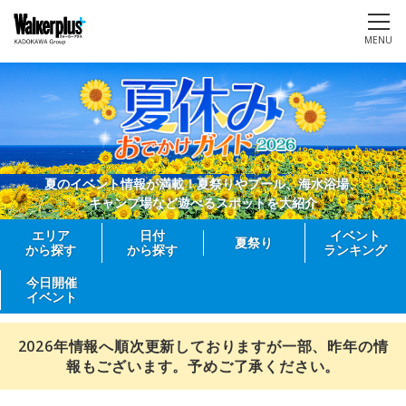
MENU
夏のイベント情報が満載！夏祭りやプール、海水浴場、
キャンプ場など遊べるスポットを大紹介
エリア
日付
イベント
夏祭り
から探す
から探す
ランキング
今日開催
イベント
2026年情報へ順次更新しておりますが一部、昨年の情
報もございます。予めご了承ください。