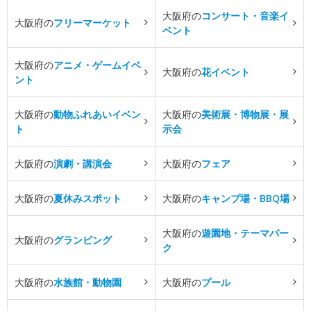
大阪府の
コンサート・音楽イ
大阪府の
フリーマーケット
ベント
大阪府の
アニメ・ゲームイベ
大阪府の
花イベント
ント
大阪府の
動物ふれあいイベン
大阪府の
美術展・博物展・展
ト
示会
大阪府の
演劇・講演会
大阪府の
フェア
大阪府の
夏休みスポット
大阪府の
キャンプ場・BBQ場
大阪府の
遊園地・テーマパー
大阪府の
グランピング
ク
大阪府の
水族館・動物園
大阪府の
プール