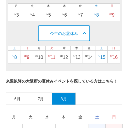
月
火
水
木
金
土
日
8/
8/
8/
8/
8/
8/
8/
3
4
5
6
7
8
9
今年のお盆休み
土
日
月
火
水
木
金
土
日
8/
8/
8/
8/
8/
8/
8/
8/
8/
8
9
10
11
12
13
14
15
16
来週以降の大阪府の夏休みイベントを探している方はこちら！
6月
7月
8月
月
火
水
木
金
土
日