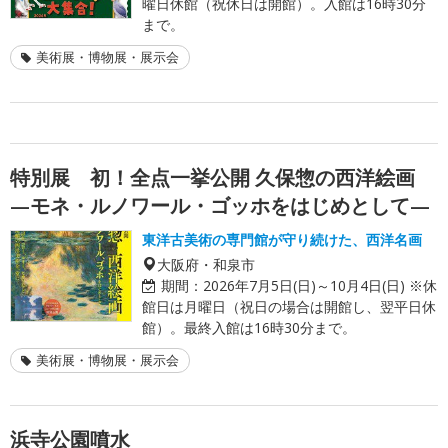
曜日休館（祝休日は開館）。入館は16時30分
まで。
美術展・博物展・展示会
特別展 初！全点一挙公開 久保惣の西洋絵画
—モネ・ルノワール・ゴッホをはじめとして—
東洋古美術の専門館が守り続けた、西洋名画
大阪府・和泉市
期間：
2026年7月5日(日)～10月4日(日) ※休
館日は月曜日（祝日の場合は開館し、翌平日休
館）。最終入館は16時30分まで。
美術展・博物展・展示会
浜寺公園噴水