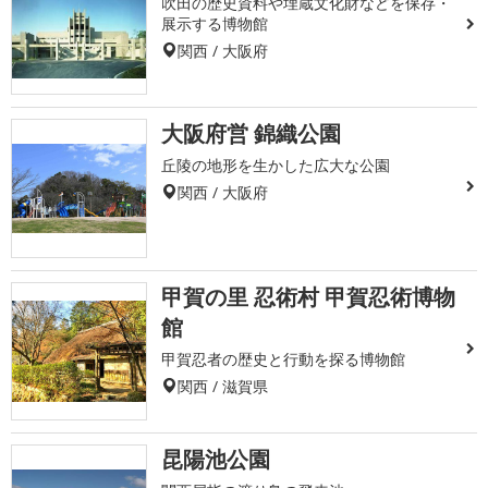
吹田の歴史資料や埋蔵文化財などを保存・
展示する博物館
関西 / 大阪府
大阪府営 錦織公園
丘陵の地形を生かした広大な公園
関西 / 大阪府
甲賀の里 忍術村 甲賀忍術博物
館
甲賀忍者の歴史と行動を探る博物館
関西 / 滋賀県
昆陽池公園