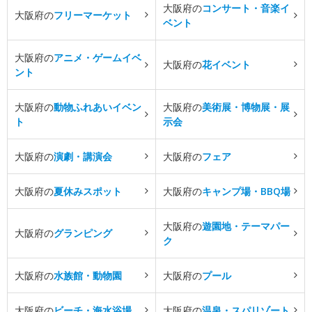
大阪府の
コンサート・音楽イ
大阪府の
フリーマーケット
ベント
大阪府の
アニメ・ゲームイベ
大阪府の
花イベント
ント
大阪府の
動物ふれあいイベン
大阪府の
美術展・博物展・展
ト
示会
大阪府の
演劇・講演会
大阪府の
フェア
大阪府の
夏休みスポット
大阪府の
キャンプ場・BBQ場
大阪府の
遊園地・テーマパー
大阪府の
グランピング
ク
大阪府の
水族館・動物園
大阪府の
プール
大阪府の
ビーチ・海水浴場
大阪府の
温泉・スパリゾート