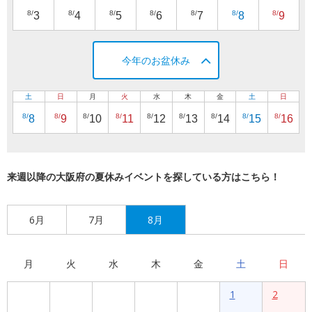
8/
8/
8/
8/
8/
8/
8/
3
4
5
6
7
8
9
今年のお盆休み
土
日
月
火
水
木
金
土
日
8/
8/
8/
8/
8/
8/
8/
8/
8/
8
9
10
11
12
13
14
15
16
来週以降の大阪府の夏休みイベントを探している方はこちら！
6月
7月
8月
月
火
水
木
金
土
日
1
2