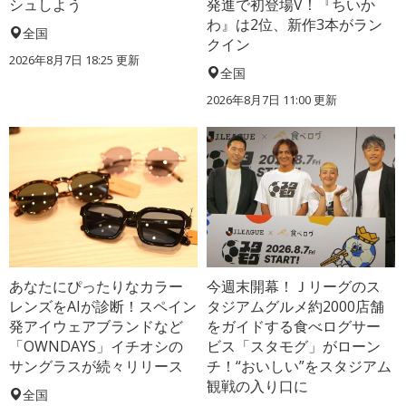
シュしよう
発進で初登場V！『ちいか
わ』は2位、新作3本がラン
全国
クイン
2026年8月7日 18:25
更新
全国
2026年8月7日 11:00
更新
あなたにぴったりなカラー
今週末開幕！Ｊリーグのス
レンズをAIが診断！スペイン
タジアムグルメ約2000店舗
発アイウェアブランドなど
をガイドする食べログサー
「OWNDAYS」イチオシの
ビス「スタモグ」がローン
サングラスが続々リリース
チ！“おいしい”をスタジアム
観戦の入り口に
全国