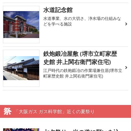
水道記念館
水道事業、水の大切さ、浄水場の仕組みな
どを学べる施設
鉄炮鍛冶屋敷 (堺市立町家歴
史館 井上関右衛門家住宅)
江戸時代の鉄炮鍛冶の作業場兼住居(堺市立
町家歴史館 井上関右衛門家住宅)
「大阪ガス ガス科学館」近くの夏祭り