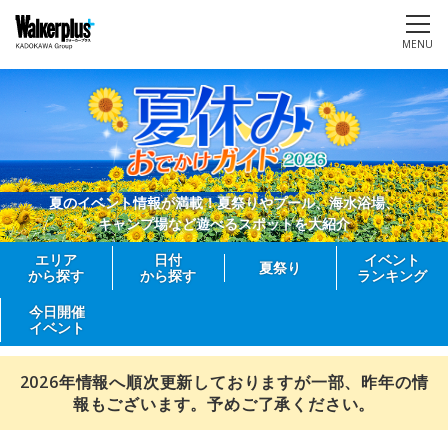
MENU
夏のイベント情報が満載！夏祭りやプール、海水浴場、
キャンプ場など遊べるスポットを大紹介
エリア
日付
イベント
夏祭り
から探す
から探す
ランキング
今日開催
イベント
2026年情報へ順次更新しておりますが一部、昨年の情
報もございます。予めご了承ください。