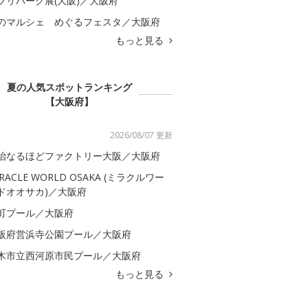
ブリパーク展(大阪)／大阪府
のマルシェ めぐるフェスタ／大阪府
もっと見る
夏の人気スポットランキング
【大阪府】
2026/08/07 更新
治なるほどファクトリー大阪／大阪府
IRACLE WORLD OSAKA (ミラクルワー
ドオオサカ)／大阪府
町プール／大阪府
阪府営浜寺公園プール／大阪府
木市立西河原市民プール／大阪府
もっと見る