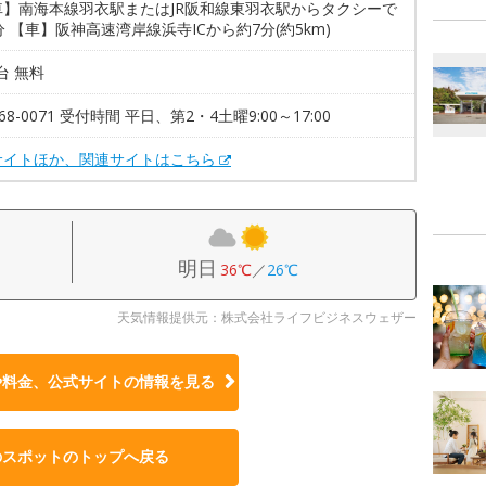
車】南海本線羽衣駅またはJR阪和線東羽衣駅からタクシーで
分 【車】阪神高速湾岸線浜寺ICから約7分(約5km)
3台 無料
268-0071 受付時間 平日、第2・4土曜9:00～17:00
サイトほか、関連サイトはこちら
明日
36℃
／
26℃
天気情報提供元：株式会社ライフビジネスウェザー
や料金、公式サイトの
情報を見る
のスポットのトップへ戻る