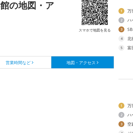
学館の地図・ア
万
1
ハ
2
S
3
スマホで地図を見る
北
4
富
5
営業時間など
地図・アクセス
万
1
ハ
2
空
3