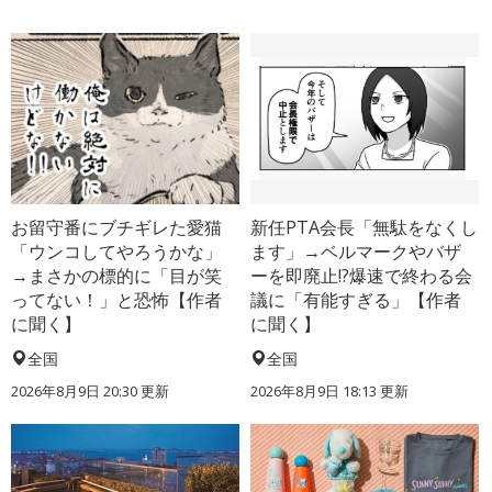
お留守番にブチギレた愛猫
新任PTA会長「無駄をなくし
「ウンコしてやろうかな」
ます」→ベルマークやバザ
→まさかの標的に「目が笑
ーを即廃止!?爆速で終わる会
ってない！」と恐怖【作者
議に「有能すぎる」【作者
に聞く】
に聞く】
全国
全国
2026年8月9日 20:30
更新
2026年8月9日 18:13
更新