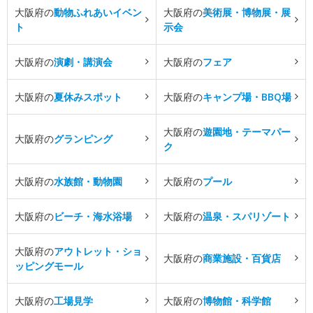
大阪府の
動物ふれあいイベン
大阪府の
美術展・博物展・展
ト
示会
大阪府の
演劇・講演会
大阪府の
フェア
大阪府の
夏休みスポット
大阪府の
キャンプ場・BBQ場
大阪府の
遊園地・テーマパー
大阪府の
グランピング
ク
大阪府の
水族館・動物園
大阪府の
プール
大阪府の
ビーチ・海水浴場
大阪府の
温泉・スパリゾート
大阪府の
アウトレット・ショ
大阪府の
商業施設・百貨店
ッピングモール
大阪府の
工場見学
大阪府の
博物館・科学館