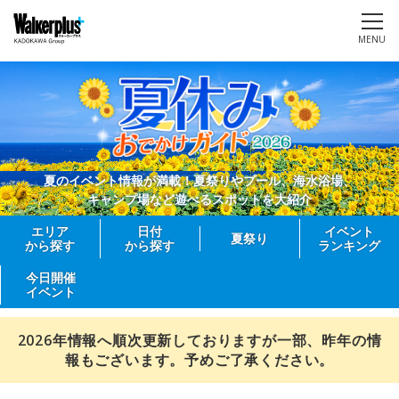
MENU
夏のイベント情報が満載！夏祭りやプール、海水浴場、
キャンプ場など遊べるスポットを大紹介
エリア
日付
イベント
夏祭り
から探す
から探す
ランキング
今日開催
イベント
2026年情報へ順次更新しておりますが一部、昨年の情
報もございます。予めご了承ください。