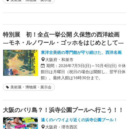
特別展 初！全点一挙公開 久保惣の西洋絵画
—モネ・ルノワール・ゴッホをはじめとして—
東洋古美術の専門館が守り続けた、西洋名画
大阪府・和泉市
期間：
2026年7月5日(日)～10月4日(日) ※休
館日は月曜日（祝日の場合は開館し、翌平日休
館）。最終入館は16時30分まで。
美術展・博物展・展示会
大阪のバリ島？！浜寺公園プールへ行こう！！
遠くのハワイより近くの浜寺公園プール！
大阪府・堺市西区