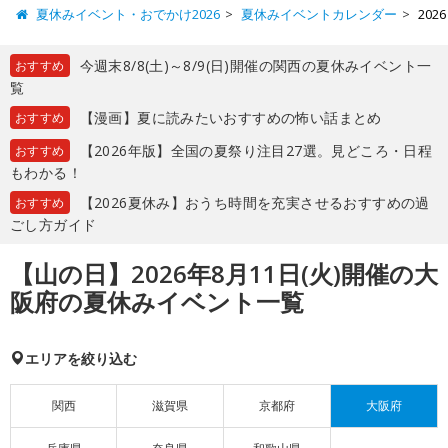
夏休みイベント・おでかけ2026
夏休みイベントカレンダー
20
今週末8/8(土)～8/9(日)開催の関西の夏休みイベント一
おすすめ
覧
【漫画】夏に読みたいおすすめの怖い話まとめ
おすすめ
【2026年版】全国の夏祭り注目27選。見どころ・日程
おすすめ
もわかる！
【2026夏休み】おうち時間を充実させるおすすめの過
おすすめ
ごし方ガイド
【山の日】2026年8月11日(火)開催の大
阪府の夏休みイベント一覧
エリアを絞り込む
関西
滋賀県
京都府
大阪府