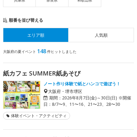
兵庫県
奈良県
和歌山県
順番を並び替える
エリア順
人気順
148
大阪府の夏イベント
件ヒットしました
紙カフェ SUMMER紙あそび
ノート作り体験で紙とハンコで遊ぼう！
大阪府・堺市堺区
期間：
2026年8月7日(金)～30日(日) ※開催
日：8/7〜9、11〜16、21〜23、28〜30
体験イベント・アクティビティ