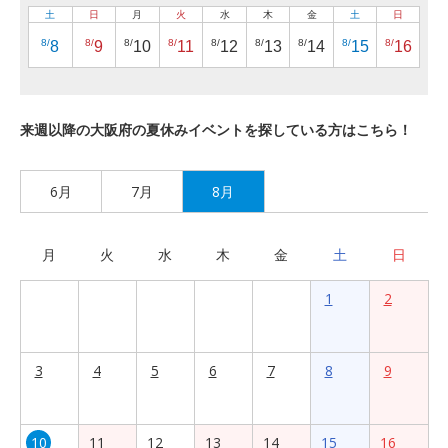
土
日
月
火
水
木
金
土
日
8/
8/
8/
8/
8/
8/
8/
8/
8/
8
9
10
11
12
13
14
15
16
来週以降の大阪府の夏休みイベントを探している方はこちら！
6月
7月
8月
月
火
水
木
金
土
日
1
2
3
4
5
6
7
8
9
10
11
12
13
14
15
16