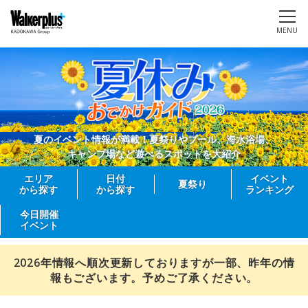
MENU
夏のイベント情報が満載！夏祭りやプール、海水浴場、
キャンプ場など遊べるスポットを大紹介
エリア
日付
イベント
夏祭り
から探す
から探す
ランキング
今日開催
イベント
2026年情報へ順次更新しておりますが一部、昨年の情
報もございます。予めご了承ください。