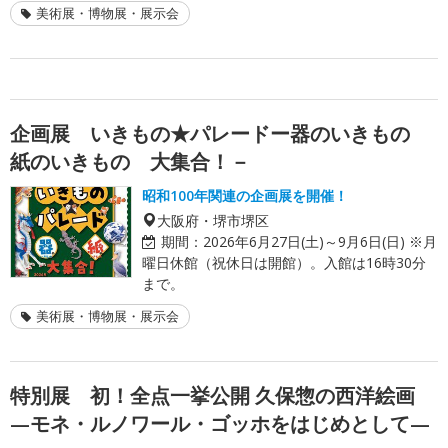
美術展・博物展・展示会
企画展 いきもの★パレードー器のいきもの
紙のいきもの 大集合！－
昭和100年関連の企画展を開催！
大阪府・堺市堺区
期間：
2026年6月27日(土)～9月6日(日) ※月
曜日休館（祝休日は開館）。入館は16時30分
まで。
美術展・博物展・展示会
特別展 初！全点一挙公開 久保惣の西洋絵画
—モネ・ルノワール・ゴッホをはじめとして—