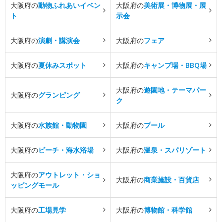
大阪府の
動物ふれあいイベン
大阪府の
美術展・博物展・展
ト
示会
大阪府の
演劇・講演会
大阪府の
フェア
大阪府の
夏休みスポット
大阪府の
キャンプ場・BBQ場
大阪府の
遊園地・テーマパー
大阪府の
グランピング
ク
大阪府の
水族館・動物園
大阪府の
プール
大阪府の
ビーチ・海水浴場
大阪府の
温泉・スパリゾート
大阪府の
アウトレット・ショ
大阪府の
商業施設・百貨店
ッピングモール
大阪府の
工場見学
大阪府の
博物館・科学館