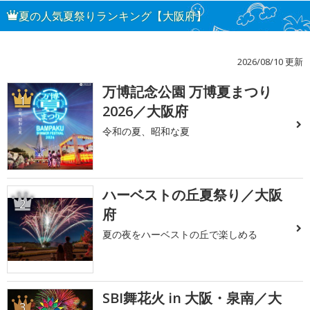
夏の人気夏祭りランキング【大阪府】
2026/08/10 更新
万博記念公園 万博夏まつり
1
2026／大阪府
令和の夏、昭和な夏
ハーベストの丘夏祭り／大阪
2
府
夏の夜をハーベストの丘で楽しめる
SBI舞花火 in 大阪・泉南／大
3