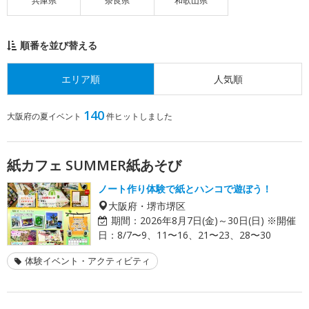
兵庫県
奈良県
和歌山県
順番を並び替える
エリア順
人気順
140
大阪府の夏イベント
件ヒットしました
紙カフェ SUMMER紙あそび
ノート作り体験で紙とハンコで遊ぼう！
大阪府・堺市堺区
期間：
2026年8月7日(金)～30日(日) ※開催
日：8/7〜9、11〜16、21〜23、28〜30
体験イベント・アクティビティ