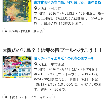
東洋古美術の専門館が守り続けた、西洋名画
大阪府・和泉市
期間：
2026年7月5日(日)～10月4日(日) ※休
館日は月曜日（祝日の場合は開館し、翌平日休
館）。最終入館は16時30分まで。
美術展・博物展・展示会
大阪のバリ島？！浜寺公園プールへ行こう！！
遠くのハワイより近くの浜寺公園プール！
大阪府・堺市西区
期間：
2026年7月11日(土)～8月30日(日)
※7/11、7/12はプレオープン。7/13～17と
8/24～28は開催なし。日曜日・祝日・お盆
（8/13～8/16）は9：00会場。入場17：00ま
で、遊泳17：30まで。
体験イベント・アクティビティ