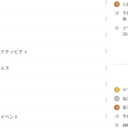
八
3
千
4
り
県
グ
5
2
アクティビティ
フェス
ヤ
1
塩
2
ト
富
3
楽イベント
守
4
姉
5