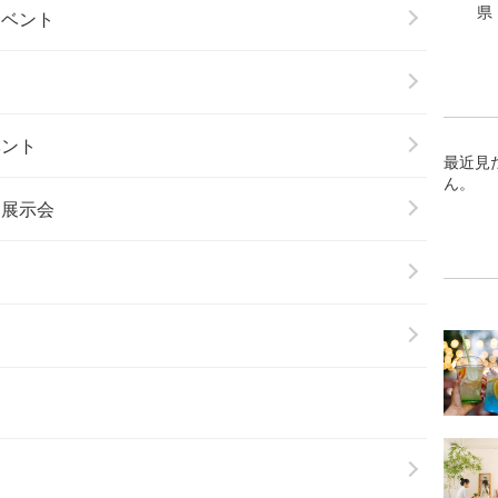
県
イベント
ベント
最近見
ん。
・展示会