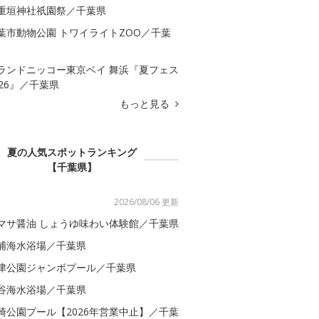
重垣神社祇園祭／千葉県
葉市動物公園 トワイライトZOO／千葉
ランドニッコー東京ベイ 舞浜『夏フェス
026』／千葉県
もっと見る
夏の人気スポットランキング
【千葉県】
2026/08/06 更新
マサ醤油 しょうゆ味わい体験館／千葉県
浦海水浴場／千葉県
津公園ジャンボプール／千葉県
谷海水浴場／千葉県
崎公園プール【2026年営業中止】／千葉