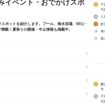
みイベント・おでかけスポ
千
1
代
八
2
スポットを紹介します。プール、海水浴場、BBQ・
妙
3
が満載！夏祭りの開催・中止情報も掲載中。
旭
4
第
5
樂
1
市
千
2
代