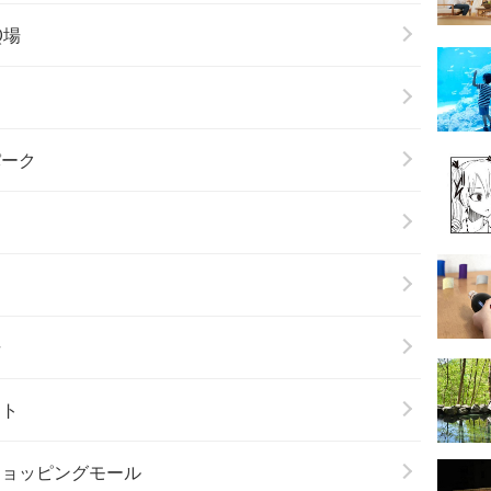
Q場
パーク
場
ート
ショッピングモール