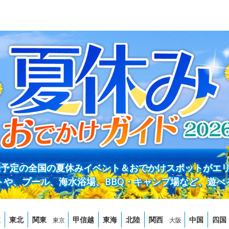
開催予定の全国の夏休みイベント＆おでかけスポットがエ
トや、プール、海水浴場、BBQ・キャンプ場など、遊べ
道
東北
関東
甲信越
東海
北陸
関西
中国
四国
東京
大阪