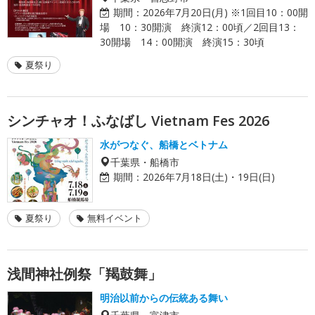
期間：
2026年7月20日(月) ※1回目10：00開
場 10：30開演 終演12：00頃／2回目13：
30開場 14：00開演 終演15：30頃
夏祭り
シンチャオ！ふなばし Vietnam Fes 2026
水がつなぐ、船橋とベトナム
千葉県・船橋市
期間：
2026年7月18日(土)・19日(日)
夏祭り
無料イベント
浅間神社例祭「羯鼓舞」
明治以前からの伝統ある舞い
千葉県・富津市