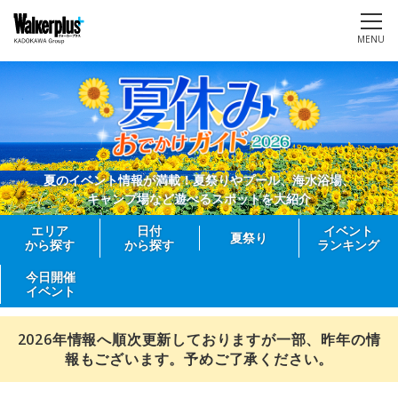
MENU
夏のイベント情報が満載！夏祭りやプール、海水浴場、
キャンプ場など遊べるスポットを大紹介
エリア
日付
イベント
夏祭り
から探す
から探す
ランキング
今日開催
イベント
2026年情報へ順次更新しておりますが一部、昨年の情
報もございます。予めご了承ください。