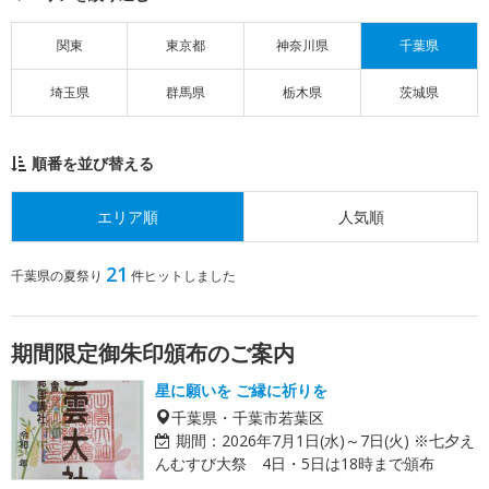
関東
東京都
神奈川県
千葉県
埼玉県
群馬県
栃木県
茨城県
順番を並び替える
エリア順
人気順
21
千葉県の夏祭り
件ヒットしました
期間限定御朱印頒布のご案内
星に願いを ご縁に祈りを
千葉県・千葉市若葉区
期間：
2026年7月1日(水)～7日(火) ※七夕え
んむすび大祭 4日・5日は18時まで頒布