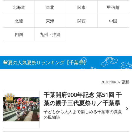
北海道
東北
関東
甲信越
北陸
東海
関西
中国
四国
九州・沖縄
夏の人気夏祭りランキング【千葉県】
2026/08/07 更新
千葉開府900年記念 第51回 千
1
葉の親子三代夏祭り／千葉県
子どもから大人まで楽しめる千葉市の真夏
の風物詩