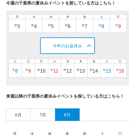
今週の千葉県の夏休みイベントを探している方はこちら！
月
火
水
木
金
土
日
8/
8/
8/
8/
8/
8/
8/
3
4
5
6
7
8
9
今年のお盆休み
土
日
月
火
水
木
金
土
日
8/
8/
8/
8/
8/
8/
8/
8/
8/
8
9
10
11
12
13
14
15
16
来週以降の千葉県の夏休みイベントを探している方はこちら！
6月
7月
8月
月
火
水
木
金
土
日