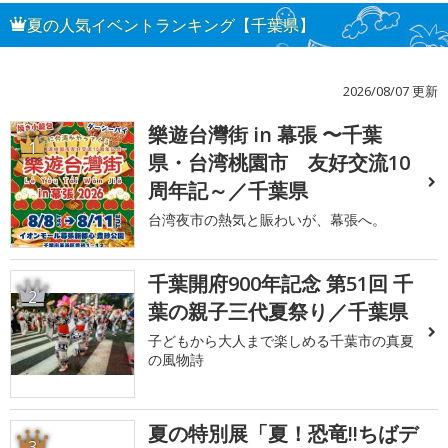
夏の人気イベントランキング【千葉県】
2026/08/07 更新
樂遊台灣街 in 幕張 〜千葉
1
県・台湾桃園市 友好交流10
周年記～／千葉県
台湾夜市の熱気と賑わいが、幕張へ。
千葉開府900年記念 第51回 千
2
葉の親子三代夏祭り／千葉県
子どもから大人まで楽しめる千葉市の真夏
の風物詩
夏の特別展「夏！恐竜!!ちばデ
3