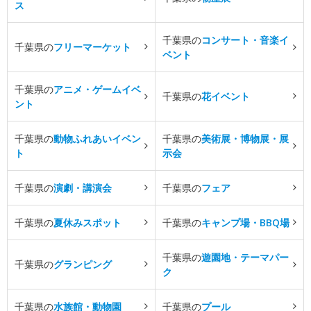
ス
千葉県の
コンサート・音楽イ
千葉県の
フリーマーケット
ベント
千葉県の
アニメ・ゲームイベ
千葉県の
花イベント
ント
千葉県の
動物ふれあいイベン
千葉県の
美術展・博物展・展
ト
示会
千葉県の
演劇・講演会
千葉県の
フェア
千葉県の
夏休みスポット
千葉県の
キャンプ場・BBQ場
千葉県の
遊園地・テーマパー
千葉県の
グランピング
ク
千葉県の
水族館・動物園
千葉県の
プール