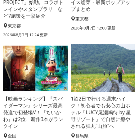
PROJECT」始動。コラボト
イス総菜・最新ポップアッ
レインやスタンプラリーな
プまとめ
ど7施策を一挙紹介
東京都
東京都
2026年8月7日 12:00
更新
2026年8月7日 12:24
更新
【映画ランキング】『スパ
1泊2日で行ける週末ハイ
イダーマン』シリーズ最高
ク！初心者でも安心の山ホ
発進で初登場V！『ちいか
テル「LUCY尾瀬鳩待 by 星
わ』は2位、新作3本がラン
野リゾート」で自然に癒や
クイン
される弾丸“山旅”へ
全国
群馬県