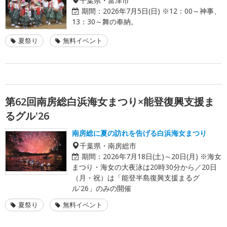
期間：
2026年7月5日(日) ※12：00～神事、
13：30～舞の奉納。
夏祭り
無料イベント
第62回南房総白浜海女まつり×能登復興支援ま
るグル'26
南房総に夏の訪れを告げる白浜海女まつり
千葉県・南房総市
期間：
2026年7月18日(土)～20日(月) ※海女
まつり・海女の大夜泳は20時30分から／20日
（月・祝）は「能登半島復興支援まるグ
ル'26」のみの開催
夏祭り
無料イベント